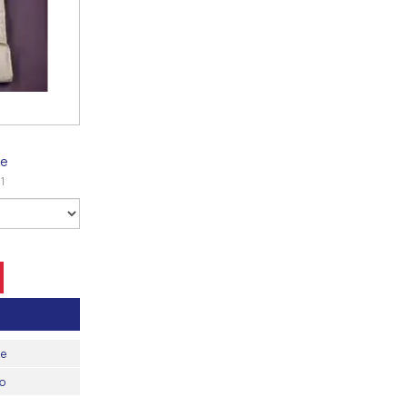
ое
1
ые
ию