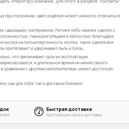
адать оператору компании. Для этого в разделе "контакты"
му при получении, цвет изделия может немного отличаться
ным «дышащим» материалом. Летнее либо зимнее одеяло с
скопичностью, терморегуляцией и легкостью, благодаря
несмотря на гипоаллергенность хлопка, такие одеяла все
ь притягивает и удерживает пыль и грязь.
кно, что увеличивает срок их эксплуатации.
зафиксировался, и длительное время не менял своего
 в сравнении с другими наполнителями, имеет доступную
о, как для себя, так и для своих близких!
идок
Быстрая доставка
телей
Кратчайшие сроки доставки