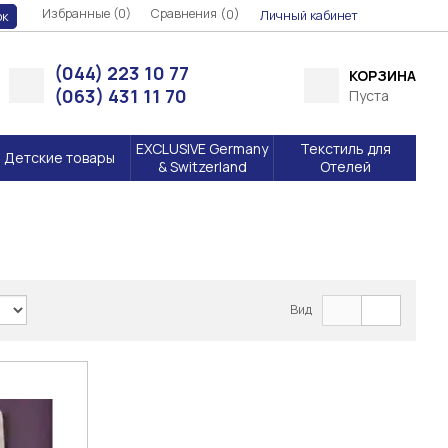
Избранные (0)
Сравнения (
)
0
Личный кабинет
ок
(044) 223 10 77
КОРЗИНА
(063) 431 11 70
Пуста
EXCLUSIVE Germany
Текстиль для
Детские товары
& Switzerland
Отелей
Вид