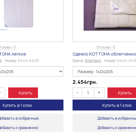
тзывы: 0
Отзывы: 0
ТОНА легкое
Одеяло КОТТОНА облегченн
ck
Номер:
0444-42/01
Бренд:
Billerbeck
Номер:
0444-41/0
2.454
грн.
+
-
+
Купить
Купить
Купить в 1 клик
Купить в 1 клик
обавить в избранные
Добавить в избранн
обавить к сравнению
Добавить к сравнен