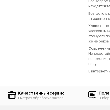
Все вопросы
находятся те
Все фото в 
от заявленно
Хлопок
– не
хлопковым н
этому его п
же не рекоме
Современны
Износостойк
положения, 
цену!
В интернет-м
Качественный сервис
Поле
Быстрая обработка заказа
Выбор