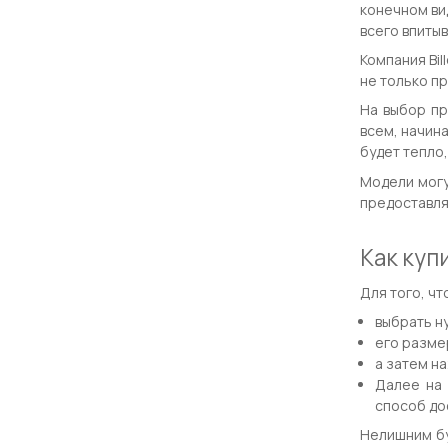
конечном ви
всего впиты
Компания Bil
не только пр
На выбор пр
всем, начин
будет тепло,
Модели могу
предоставля
Как куп
Для того, чт
выбрать н
его разме
а затем на
Далее на 
способ до
Нелишним бу