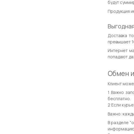
будут суммир
Продукция им
Выгодная
Доставка то
превышает 10
Интернет ма
попадают да
Обмен и
Клиент может
Важно зап
бесплатно.
Если курье
Важно: кажд
В разделе "
информацию