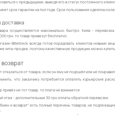
оваться с предыдущими, выводя его в статус постоянного клиент
еет срок гарантии на пол года. Срок пользования одеялом колеб
 доставка
вара осуществляется максимально быстро. Киев - перевозка 
00 грн, то товар привезут бесплатно.
газин Billerbeck всегда готов порадовать клиентов новыми ак
же хиты-продаж, поэтому качественную продукцию можно купить
 возврат
 отказаться от товара, если он ему не подошёл или не понравил
омнить, что заказчику потребуется оплатить курьерские расх
р привёз не тот товар, то плата не взимается.
ый этаж - дополнительные 30 грн оплаты обратной перевозки.
обмен и возврат" есть полный перечень товаров, не подлежащи
.