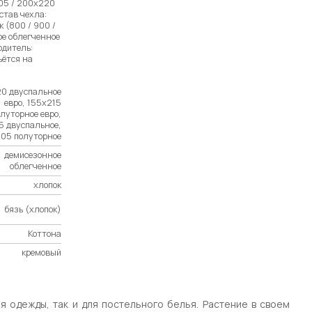
205 / 200х220
став чехла:
 (800 / 900 /
ое облегченное
одитель:
ьётся на
0 двуспальное
евро, 155х215
луторное евро,
5 двуспальное,
05 полуторное
демисезонное
облегченное
хлопок
бязь (хлопок)
Коттона
кремовый
 одежды, так и для постельного белья. Растение в своем