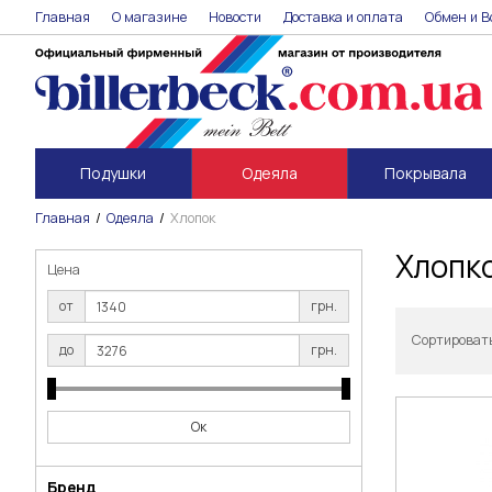
Главная
О магазине
Новости
Доставка и оплата
Обмен и В
Подушки
Одеяла
Покрывала
Главная
Одеяла
Хлопок
Хлопко
Цена
от
грн.
Сортировать
до
грн.
Ок
Бренд