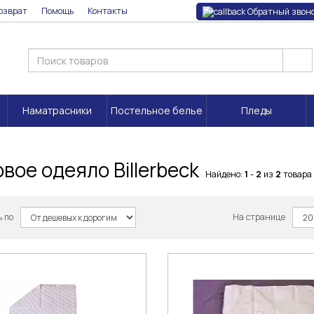
озврат
Помощь
Контакты
Обратный звон
Наматрасники
Постельное белье
Пледы
вое одеяло Billerbeck
Найдено:
1
-
2
из
2
товара
 по
На странице