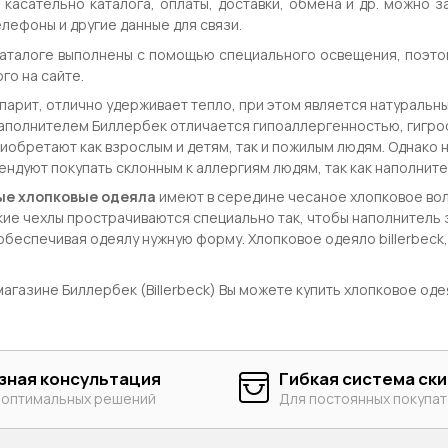
 касательно каталога, оплаты, доставки, обмена и др. можно з
лефоны и другие данные для связи.
каталоге выполнены с помощью специального освещения, поэто
го на сайте.
 парит, отлично удерживает тепло, при этом является натураль
аполнителем Биллербек отличается гипоаллергенностью, гигро
риобретают как взрослым и детям, так и пожилым людям. Однако 
ндуют покупать склонным к аллергиям людям, так как наполнител
е хлопковые одеяла
имеют в середине чесаное хлопковое воло
ие чехлы прострачиваются специально так, чтобы наполнитель 
обеспечивая одеялу нужную форму. Хлопковое одеяло billerbeck,
агазине Биллербек (Billerbeck) Вы можете купить хлопковое одеял
зная консультация
Гибкая система ск
 оптимальных решений
Для постоянных покупа