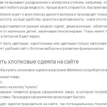
де не вызывает раздражение и аллергии в отличии, например, 
вают любого рода жидкость, проще всего стираются, быстрее вы
lerbeck знает о всех плюсах данного волокна и производит тольк
остота, но ещё удобство, красота и долговечность - и всё это по
едоставляются разные модели одеял, демисезонные, облегчен
ая от маленьких детей, заканчивая пенсионерами. Ткань имеет
 а летом не будет жарко.
т быть цветными, однотонными или цветными только наполовину
ет удобный сайт с богатым выбором и развитым функционалом.
ить хлопковые одеяла на сайте
обы купить хлопковое одеяло в магазине Billerbeck потребуется 
ужный товар;
р;
жать на кнопку "купить".
экране появится форма оформления заказ, в которой потреб
ставки. Процедура оформления происходит быстро.
дет зарегистрироваться на сайте, так потенциальному покупа