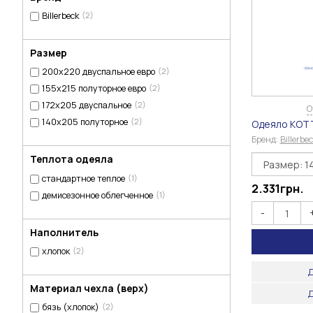
Billerbeck
(2)
Размер
200х220 двуспальное евро
(2)
155х215 полуторное евро
(2)
172х205 двуспальное
(2)
О
140х205 полуторное
(2)
Одеяло КОТ
Бренд:
Billerbe
Теплота одеяла
стандартное теплое
(1)
2.331
грн.
демисезонное облегченное
(1)
-
Наполнитель
хлопок
(2)
Д
Материал чехла (верх)
Д
бязь (хлопок)
(2)