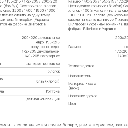
05 / 155х215 / 172х205 / 200х220
Размер: 140х205 / 155х215 / 172х
е (бамбук) Состав чехла: хлопок
Цвет одеяла: кремовое (бамбук) Со
лопок (1200 / 1400 / 1500 / 1800г)
хлопок – 100% Наполнитель: хлопок
е летнее одеяло на одну точку
1000 / 1300г) Теплота: демисезонн
дитель: Биллербек (Украина-
одеяло на две точки ●●○○○ Произв
тся на фабрике Billerbeck в
Биллербек (Украина-Германия). Ш
фабрике Billerbeck в Украине.
200х220 двуспальное
200х22
евро, 155х215
полуторное евро,
Размер
по
172х205 двуспальное,
172х20
140х205 полуторное
140х2
а
стандартное теплое
Теплота одеяла
хлопок
Наполнитель
ла
бязь (хлопок)
Материал чехла
(верх)
ла
Коттона
Название одеяла
цветная композиция
Цвет
омент хлопок является самым безвредным материалом, как для