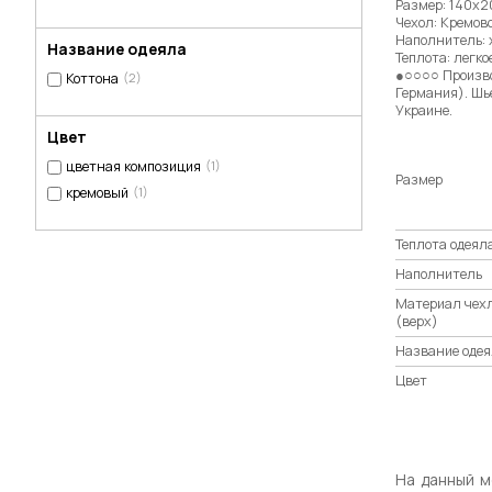
Размер: 140х2
Чехол: Кремово
Наполнитель: х
Название одеяла
Теплота: легко
●○○○○ Произво
Коттона
(2)
Германия). Шьё
Украине.
Цвет
цветная композиция
(1)
Размер
кремовый
(1)
Теплота одеял
Наполнитель
Материал чех
(верх)
Название одея
Цвет
На данный м