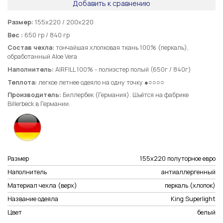
Добавить к сравнению
Размер:
155х220 / 200х220
Вес :
650 гр / 840 гр
Состав чехла:
тончайшая хлопковая ткань 100% (перкаль),
обработанный Aloe Vera
Наполнитель:
AIRFILL 100% - полиэстер полый (650г / 840г)
Теплота:
легкое летнее одеяло на одну точку ●○○○○
Производитель:
Биллербек (Германия). Шьётся на фабрике
Billerbeck в Германии.
Размер
155х220 полуторное евро
Наполнитель
антиаллергенный
Материал чехла (верх)
перкаль (хлопок)
Название одеяла
King Superlight
Цвет
белый