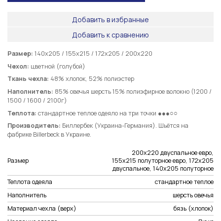
Добавить в избранные
Добавить к сравнению
Размер:
140х205 / 155х215 / 172х205 / 200х220
Чехол:
цветной (голубой)
Ткань чехла:
48% хлопок, 52% полиэстер
Наполнитель:
85% овечья шерсть 15% полиэфирное волокно (1200 /
1500 / 1600 / 2100г)
Теплота:
стандартное теплое одеяло на три точки ●●●○○
Производитель:
Биллербек (Украина-Германия). Шьётся на
фабрике Billerbeck в Украине.
200х220 двуспальное евро,
Размер
155х215 полуторное евро, 172х205
двуспальное, 140х205 полуторное
Теплота одеяла
стандартное теплое
Наполнитель
шерсть овечья
Материал чехла (верх)
бязь (хлопок)