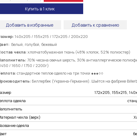
Купить в 1 клик
Добавить в избранные
Добавить к сравнению
Размер:
140х205 / 155х215 / 172х205 / 200х220
Цвет:
Белый, голубой, бежевый
Состав чехла:
хлопчатобумажная ткань (48% хлопок, 52% полиэстер)
Наполнитель:
70% чесана овечья шерсть, 30% антиаллергическое полиэф
1450 / 1650 / 1750 / 2200г)
Теплота:
стандартное теплое одеяло на три точки ●●●○○
Производитель:
Биллербек (Украина-Германия). Шьётся на фабрике Billerb
Размер
172х205, 155х215, 14
еплота одеяла
стан
Наполнитель
Материал чехла (верх)
Х
Название одеяла
Цвет
б