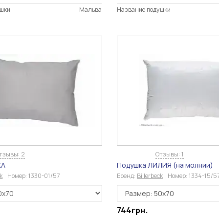
ушки
Мальва
Название подушки
тзывы: 2
Отзывы: 1
КА
Подушка ЛИЛИЯ (на молнии)
ck
Номер:
1330-01/57
Бренд:
Billerbeck
Номер:
1334-15/5
744
грн.