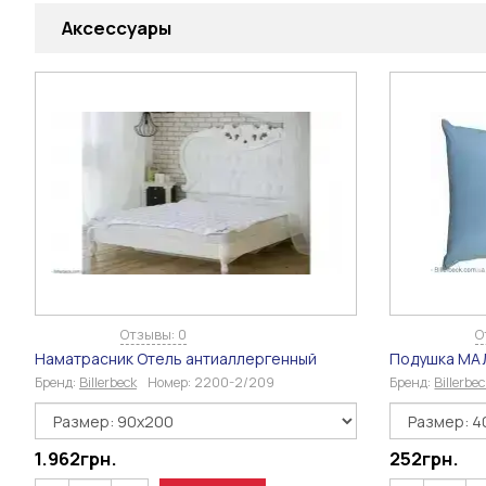
Аксессуары
Отзывы: 0
О
Наматрасник Отель антиаллергенный
Подушка МА
Бренд:
Billerbeck
Номер:
2200-2/209
Бренд:
Billerbe
1.962
грн.
252
грн.