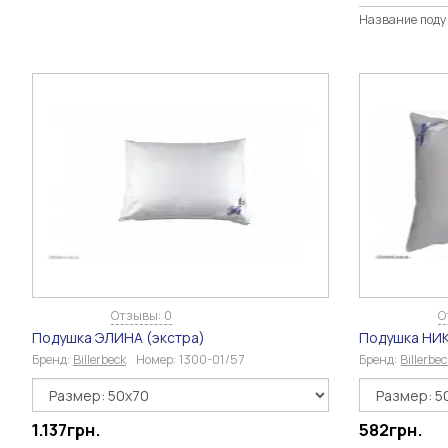
Название под
Отзывы: 0
О
Подушка ЭЛИНА (экстра)
Подушка НИ
Бренд:
Billerbeck
Номер:
1300-01/57
Бренд:
Billerbe
1.137
грн.
582
грн.