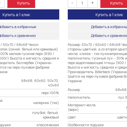
+
-
+
Купить
Купить
Купить в 1 клик
Купить в 1 клик
обавить в избранные
Добавить в избранн
обавить к сравнению
Добавить к сравнен
/ 50х70 / 68х68 Чехол:
Размер: 50х70 / 60х60 / 68х68 Чех
опок (синий, белый или кремовый)
стороны цветной, а со второй одн
100% мелкое гусиное перо (690 /
чехла: хлопок - тик пухонепрониц
1600г) Высота и мягкость: средняя и
Наполнитель: гусиный пух – 30% и
водитель: Биллербек (Украина-
перо водоплавающей птицы (900 / 
ётся на перо-пуховой фабрике
Высота и мягкость: средняя и сред
раине.
Производитель: Billerbeck (Украин
Шьётся на перо-пуховой фабрике Bil
68х68, 60х60, 50х70,
Украине.
40х60
Размер
68х68,
перо 100%
Наполнитель
пух 
ла
наперник (тик)
Материал чехла
(верх)
голубой, белый,
кремовый
Цвет
цветн
одушки
классическая
Особенности подушки