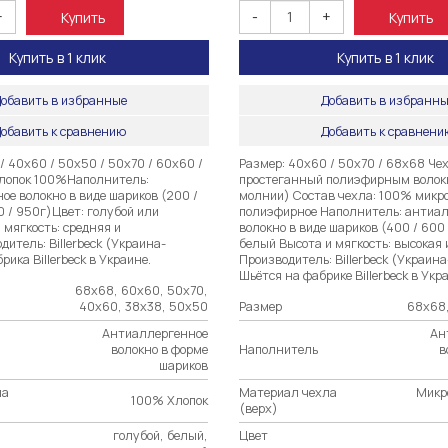
+
-
+
Купить
Купить
Купить в 1 клик
Купить в 1 клик
обавить в избранные
Добавить в избранн
обавить к сравнению
Добавить к сравнен
/ 40х60 / 50х50 / 50х70 / 60х60 /
Размер: 40х60 / 50х70 / 68х68 Чех
лопок 100%Наполнитель:
простеганный полиэфирным волок
ое волокно в виде шариков (200 /
молнии) Состав чехла: 100% микр
0 / 950г)Цвет: голубой или
полиэфирное Наполнитель: антиа
 мягкость: средняя и
волокно в виде шариков (400 / 600 
итель: Billerbeck (Украина-
белый Высота и мягкость: высокая 
рика Billerbeck в Украине.
Производитель: Billerbeck (Украин
Шьётся на фабрике Billerbeck в Укр
68х68, 60х60, 50х70,
40х60, 38х38, 50х50
Размер
68х68,
Антиаллергенное
Ан
волокно в форме
Наполнитель
в
шариков
ла
Материал чехла
Микр
100% Хлопок
(верх)
голубой, белый,
Цвет