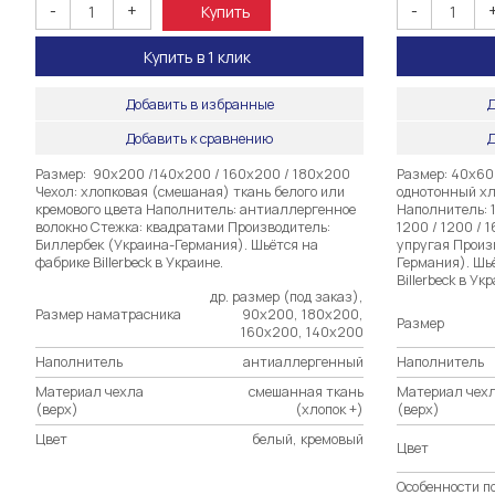
-
+
-
Купить
Купить в 1 клик
Добавить в избранные
Д
Добавить к сравнению
Д
Размер: 90х200 /140х200 / 160х200 / 180х200
Размер: 40х60 
Чехол: хлопковая (смешаная) ткань белого или
однотонный хл
кремового цвета Наполнитель: антиаллергенное
Наполнитель: 
волокно Стежка: квадратами Производитель:
1200 / 1200 / 
Биллербек (Украина-Германия). Шьётся на
упругая Произ
фабрике Billerbeck в Украине.
Германия). Шь
Billerbeck в Ук
др. размер (под заказ),
Размер наматрасника
90х200, 180х200,
Размер
160х200, 140х200
Наполнитель
антиаллергенный
Наполнитель
Материал чехла
смешанная ткань
Материал чех
(верх)
(хлопок +)
(верх)
Цвет
белый, кремовый
Цвет
Особенности п