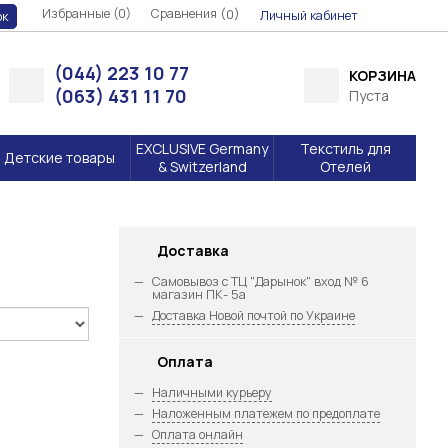
Избранные (0)
Сравнения (
)
0
Личный кабинет
ок
(044) 223 10 77
КОРЗИНА
(063) 431 11 70
Пуста
EXCLUSIVE Germany
Текстиль для
Детские товары
& Switzerland
Отелей
Доставка
Самовывоз с ТЦ "Дарынок" вход № 6
магазин ПК- 5а
Доставка Новой почтой по Украине
Оплата
Наличными курьеру
Наложенным платежем по предоплате
Оплата онлайн