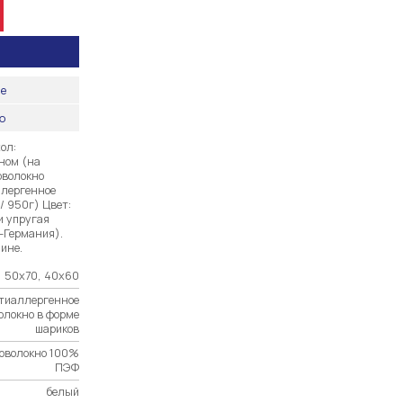
ые
ию
ол:
ном (на
оволокно
ллергенное
/ 950г) Цвет:
и упругая
а-Германия).
аине.
 50х70, 40х60
тиаллергенное
олокно в форме
шариков
оволокно 100%
ПЭФ
белый