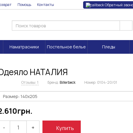
озврат
Помощь
Контакты
Обратный звон
Наматрасники
Постельное белье
Пледы
Одеяло НАТАЛИЯ
Отзывы: 1
Бренд:
Billerbeck
Номер:
0104-20/01
2.610
грн.
-
+
Купить