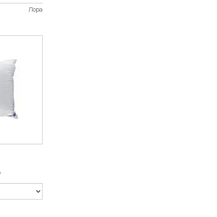
Лора
7