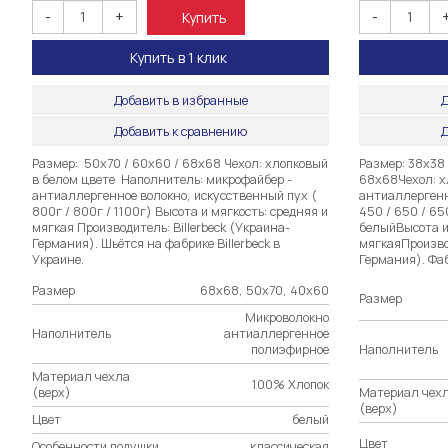
-
+
-
Купить
Купить в 1 клик
Добавить в избранные
Д
Добавить к сравнению
Д
Размер: 50х70 / 60х60 / 68х68 Чехол: хлопковый
Размер: 38х38 
в белом цвете Наполнитель: микрофайбер -
68х68Чехол: х
антиаллергенное волокно, искусственный пух (
антиаллергенн
800г / 800г / 1100г) Высота и мягкость: средняя и
450 / 650 / 65
мягкая Производитель: Billerbeck (Украина-
белыйВысота и
Германия). Шьётся на фабрике Billerbeck в
мягкаяПроизвод
Украине.
Германия). Фаб
Размер
68х68, 50х70, 40х60
Размер
Микроволокно
Наполнитель
антиаллергенное
полиэфирное
Наполнитель
Материал чехла
100% Хлопок
(верх)
Материал чех
(верх)
Цвет
белый
Цвет
Особенности подушки
классическая