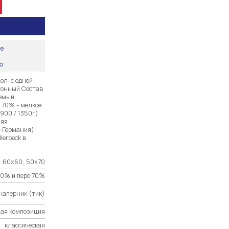
ые
ию
ол: с одной
отонный Состав
аемый
 70% - мелкое
900 / 1350г)
няя
а-Германия).
lerbeck в
 60х60, 50х70
30% и перо 70%
наперник (тик)
ая композиция
классическая