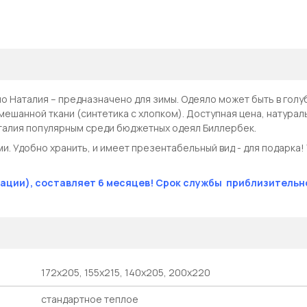
 Наталия – предназначено для зимы. Одеяло может быть в голу
мешанной ткани (синтетика с хлопком). Доступная цена, натурал
аталия популярным среди бюджетных одеял Биллербек.
и. Удобно хранить, и имеет презентабельный вид - для подарка!
ации), составляет 6 месяцев! Срок службы приблизительно
172х205, 155х215, 140х205, 200х220
стандартное теплое