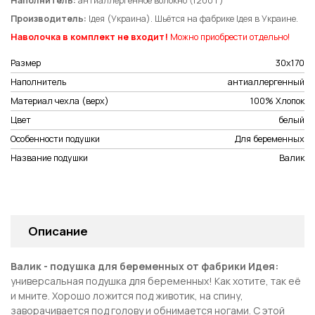
Наполнитель:
антиаллергенное волокно (1200 г)
Производитель:
Ідея (Украина). Шьётся на фабрике Ідея в Украине.
Наволочка в комплект не входит!
Можно приобрести отдельно!
Размер
30х170
Наполнитель
антиаллергенный
Материал чехла (верх)
100% Хлопок
Цвет
белый
Особенности подушки
Для беременных
Название подушки
Валик
Описание
Валик - подушка для беременных от фабрики Идея:
универсальная подушка для беременных! Как хотите, так её
и мните. Хорошо ложится под животик, на спину,
заворачивается под голову и обнимается ногами. С этой