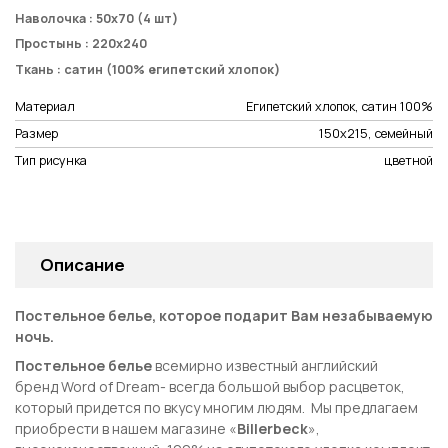
Наволочка :
50х70
(4
шт)
Простынь :
220х240
Ткань :
сатин (100% египетский хлопок)
Материал
Египетский хлопок, сатин 100%
Размер
150х215, семейный
Тип рисунка
цветной
Описание
Постельное белье, которое подарит Вам незабываемую
ночь.
Постельное белье
всемирно известный английский
бренд
Word of Dream
- всегда большой выбор расцветок,
который придется по вкусу многим людям. Мы предлагаем
приобрести в нашем магазине «
Billerbeck
»,