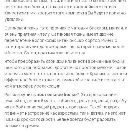
высококачественный, 100% из египетского хлопка комплект
постельного белья, сотканного из нежнейшего сатина.
Качеством и мягкостью этого комплекта Вы будете приятно
удивлены!
Сатиновая ткань - это прочная с матовым блеском, мягкая, и
очень приятная к телу. Сатиновая ткань имеет двойне
переплетение хлопковых нитей высших сортов. Именно
сатин прослужит долгое время, не потеряв своей мягкости
и блеска. Сатин, практически не мнется.
Чтобы преобразить свой дом или внести в семейные будни
немного разнообразия, достаточно простой мелочи. Такой
мелочью может стать постельное белье. Красивое, яркое и
эффектное белье станет изюминкой в спальне и создаст в
ней атмосферу релаксации.
Решили
купить постельное белье
? Это прекрасный и
лучший подарок к 8 марта, юбилею, день рожденья, свадьбу,
на любой приносящий радость, праздник. Такой подарок
поднимет настроение как взрослым, так и детям. У него нет
никаких сроков годности. Белье всегда будет радовать
близких и друзей.