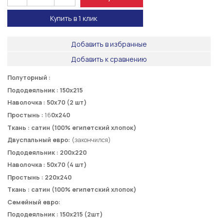
Купить в 1 клик
Добавить в избранные
Добавить к сравнению
Полуторный :
Пододеяльник :
150
х
215
Наволочка :
50
х
70 (2 шт)
Простынь :
16
0
х
24
0
Ткань : сатин (100% египетский хлопок)
Двуспальный евро:
(закончился)
Пододеяльник :
200х220
Наволочка :
50
х
70 (4
шт)
Простынь :
220х240
Ткань : сатин (100% египетский хлопок)
Семейный евро:
Пододеяльник :
150х215 (2шт)