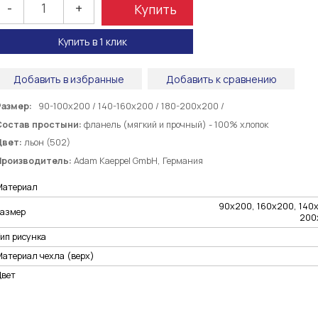
-
+
Купить
Купить в 1 клик
Добавить в избранные
Добавить к сравнению
Размер:
90-100х200 / 140-160x200 / 180-200x200 /
Состав простыни:
фланель (мягкий и прочный) - 100% хлопок
Цвет:
льон (502)
Производитель:
Adam Kaeppel GmbH, Германия
Материал
90х200, 160х200, 140
Размер
200
ип рисунка
Материал чехла (верх)
Цвет