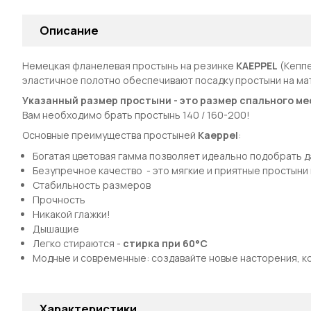
Описание
Немецкая фланелевая простынь на резинке
KAEPPEL
(Кеппе
эластичное полотно обеспечивают посадку простыни на мат
Указанный размер простыни - это размер спального ме
Вам необходимо брать простынь 140 / 160-200!
Основные преимущества простыней
Kaeppel
:
Богатая цветовая гамма позволяет идеально подобрать 
Безупречное качество - это мягкие и приятные простыни
Стабильность размеров
Прочность
Никакой глажки!
Дышащие
Легко стираются -
стирка при 60°С
Модные и современные: создавайте новые насторения, к
Характеристики