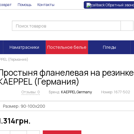
озврат
Помощь
Контакты
Обратный звон
Наматрасники
Постельное белье
Пледы
PPEL (Германия)
Простыня фланелевая на резинке
KAEPPEL (Германия)
Отзывы: 0
Бренд:
KAEPPEL Germany
Номер:
1677-502
1.314
грн.