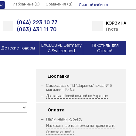
Избранные (0)
Сравнения (
)
0
Личный кабинет
ок
(044) 223 10 77
КОРЗИНА
(063) 431 11 70
Пуста
EXCLUSIVE Germany
Текстиль для
Детские товары
& Switzerland
Отелей
Доставка
Самовывоз с ТЦ "Дарынок" вход № 6
магазин ПК- 5а
Доставка Новой почтой по Украине
Оплата
Наличными курьеру
Наложенным платежем по предоплате
Оплата онлайн