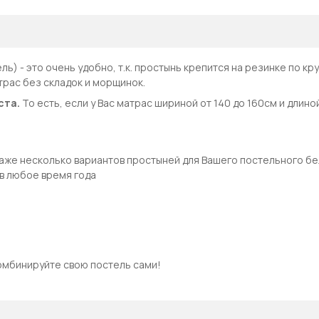
ль) - это очень удобно, т.к. простынь крепится на резинке по кру
рас без складок и морщинок.
ста.
То есть, если у Вас матрас шириной от 140 до 160см и длино
даже несколько вариантов простыней для Вашего постельного бе
 в любое время года
омбинируйте свою постель сами!