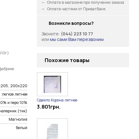
Оплата в магазине при получении заказа
Оплата частями от ПриватБанк
Возникли вопросы?
Звоните:
(044) 223 10 77
или
мы сами Вам перезвоним
610г)
Похожие товары
фабрике
0х205, 200х220
легкое летнее
Одеяло Корона летнее
90% и перо 10%
3.801
грн.
наперник (тик)
Магнолия
белый