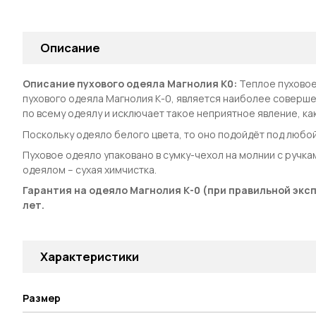
Описание
Описание пухового одеяла Магнолия К0:
Теплое пуховое
пухового одеяла Магнолия К-0, является наиболее совер
по всему одеялу и исключает такое неприятное явление, ка
Поскольку одеяло белого цвета, то оно подойдёт под любой
Пуховое одеяло упаковано в сумку-чехол на молнии с ручкам
одеялом – сухая химчистка.
Гарантия на одеяло Магнолия К-0 (при правильной экс
лет.
Характеристики
Размер