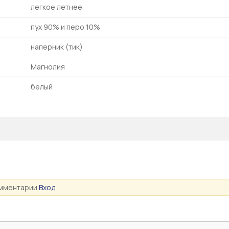
легкое летнее
пух 90% и перо 10%
наперник (тик)
Магнолия
белый
омментарии
Вход