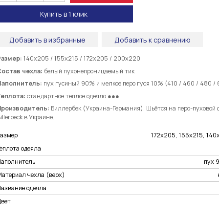
Купить в 1 клик
Добавить в избранные
Добавить к сравнению
Размер:
140х205 / 155х215 / 172х205 / 200х220
Состав чехла:
белый пухонепроницаемый тик
Наполнитель:
пух гусиный 90% и мелкое перо гуся 10% (410 / 460 / 480 / 
Теплота:
стандартное теплое
одеяло ●●●
Производитель:
Биллербек (Украина-Германия). Шьётся на перо-пуховой 
illerbeck в Украине.
Размер
172х205, 155х215, 14
еплота одеяла
Наполнитель
пух 
Материал чехла (верх)
Название одеяла
Цвет