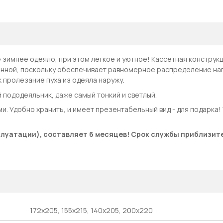
 зимнее одеяло, при этом легкое и уютное! Кассетная конструк
шенной, поскольку обеспечивает равномерное распределение на
к пролезание пуха из одеяла наружу.
 пододеяльник, даже самый тонкий и светлый.
и. Удобно хранить, и имеет презентабельный вид - для подарка!
плуатации), составляет 6 месяцев! Срок службы приблизит
172х205, 155х215, 140х205, 200х220