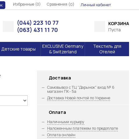
Избранные (0)
Сравнения (
)
0
Личный кабинет
ок
(044) 223 10 77
КОРЗИНА
(063) 431 11 70
Пуста
EXCLUSIVE Germany
Текстиль для
Детские товары
& Switzerland
Отелей
е
Доставка
Самовывоз с ТЦ "Дарынок" вход № 6
магазин ПК- 5а
Доставка Новой почтой по Украине
Оплата
Наличными курьеру
Наложенным платежем по предоплате
Оплата онлайн