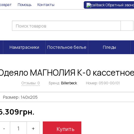
озврат
Помощь
Контакты
Обратный звон
Наматрасники
Постельное белье
Пледы
Одеяло МАГНОЛИЯ К-0 кассетно
Отзывы: 0
Бренд:
Billerbeck
Номер:
0590-00/01
6.309
грн.
-
+
Купить