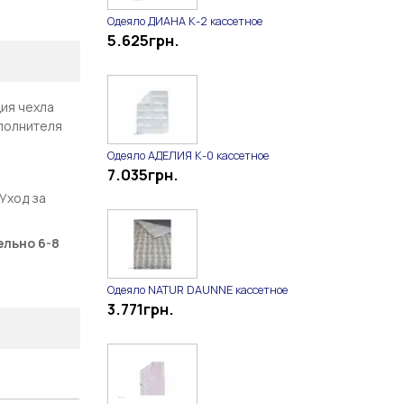
Одеяло ДИАНА К-2 кассетное
5.625
грн.
ция чехла
полнителя
Одеяло АДЕЛИЯ К-0 кассетное
7.035
грн.
 Уход за
ельно 6-8
Одеяло NATUR DAUNNE кассетное
3.771
грн.