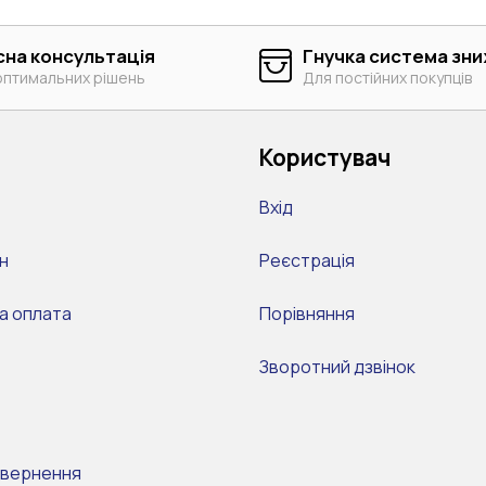
сна консультація
Гнучка система зн
оптимальних рішень
Для постійних покупців
Користувач
Вхід
н
Реєстрація
а оплата
Порівняння
Зворотний дзвінок
овернення