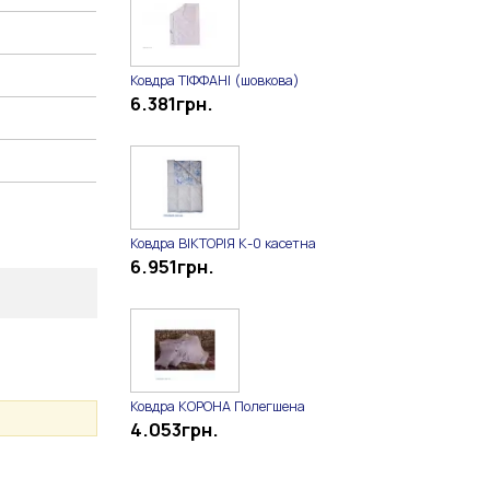
Ковдра ТІФФАНІ (шовкова)
6.381
грн.
Ковдра ВІКТОРІЯ К-0 касетна
6.951
грн.
Ковдра КОРОНА Полегшена
4.053
грн.