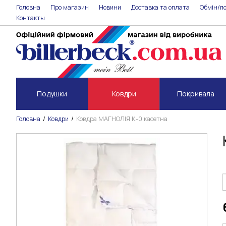
Головна
Про магазин
Новини
Доставка та оплата
Обмін/п
Контакты
Подушки
Ковдри
Покривала
Головна
Ковдри
Ковдра МАГНОЛІЯ К-0 касетна