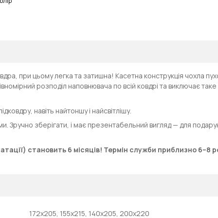
олір
вдра, при цьому легка та затишна! Касетна конструкція чохла пух
івномірний розподіл наповнювача по всій ковдрі та виключає так
підковдру, навіть найтоншу і найсвітлішу.
ми. Зручно зберігати, і має презентабельний вигляд — для подару
атації) становить 6 місяців! Термін служби приблизно 6–8 ро
172х205, 155х215, 140х205, 200х220