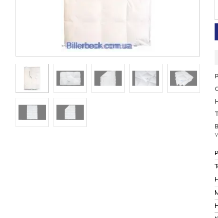
У
Р
Т
М