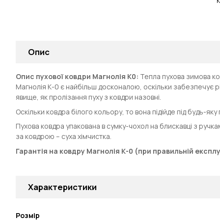
К
Опис
Опис пухової ковдри Магнолія К0:
Тепла пухова зимова ко
Магнолія К-0 є найбільш досконалою, оскільки забезпечує р
явище, як пролізання пуху з ковдри назовні.
Оскільки ковдра білого кольору, то вона підійде під будь-яку 
Пухова ковдра упакована в сумку-чохол на блискавці з ручка
за ковдрою – суха хімчистка.
Гарантія на ковдру Магнолія К-0 (при правильній експлу
Характеристики
Розмір