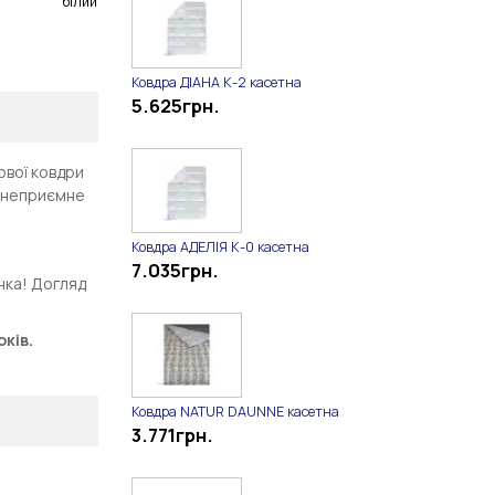
білий
Ковдра ДІАНА К-2 касетна
5.625
грн.
ової ковдри
е неприємне
Ковдра АДЕЛІЯ К-0 касетна
7.035
грн.
нка! Догляд
ків.
Ковдра NATUR DAUNNE касетна
3.771
грн.