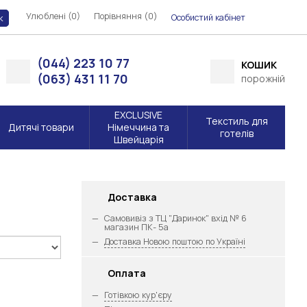
Улюблені (0)
Порівняння (
)
0
Особистий кабінет
к
(044) 223 10 77
КОШИК
(063) 431 11 70
порожній
EXCLUSIVE
Текстиль для
Дитячі товари
Німеччина та
готелів
Швейцарія
Доставка
Самовивіз з ТЦ "Даринок" вхід № 6
магазин ПК- 5а
Доставка Новою поштою по Україні
Оплата
Готівкою кур'єру