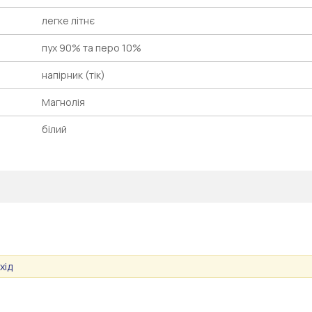
легке літнє
пух 90% та перо 10%
напірник (тік)
Магнолія
білий
хід