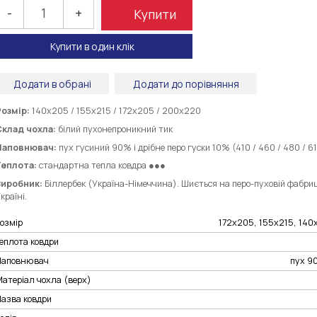
-
+
Купити
Купити в один клік
Додати в обрані
Додати до порівняння
Розмір:
140х205 / 155х215 / 172х205 / 200х220
Склад чохла:
білий пухонепроникний тик
Наповнювач:
пух гусиний 90% і дрібне перо гуски 10% (410 / 460 / 480 / 6
Теплота:
стандартна тепла
ковдра ●●●
Виробник:
Біллербек (Україна-Німеччина). Шиється на перо-пуховій фабриці 
країні.
озмір
172х205, 155х215, 14
еплота ковдри
Наповнювач
пух 9
атеріал чохла (верх)
Назва ковдри