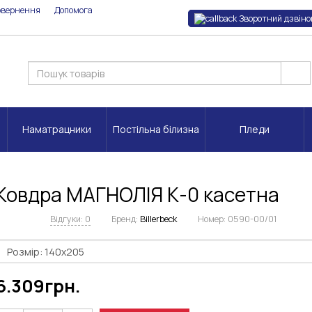
овернення
Допомога
Зворотний дзвіно
Наматрацники
Постільна білизна
Пледи
Ковдра МАГНОЛІЯ К-0 касетна
Відгуки: 0
Бренд:
Billerbeck
Номер:
0590-00/01
6.309
грн.