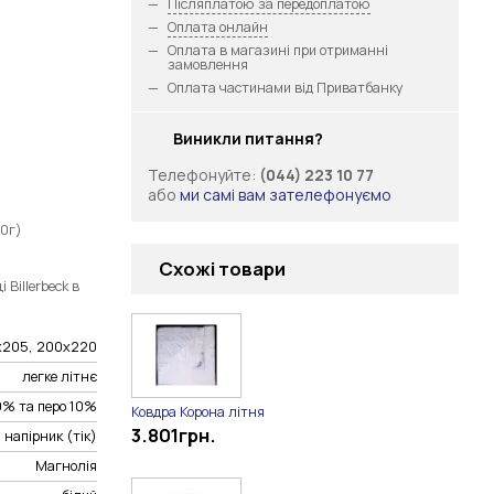
Післяплатою за передоплатою
Оплата онлайн
Оплата в магазині при отриманні
замовлення
Оплата частинами від Приватбанку
Виникли питання?
Телефонуйте:
(044) 223 10 77
або
ми самі вам зателефонуємо
10г)
Схожі товари
Billerbeck в
0х205, 200х220
легке літнє
0% та перо 10%
Ковдра Корона літня
3.801
грн.
напірник (тік)
Магнолія