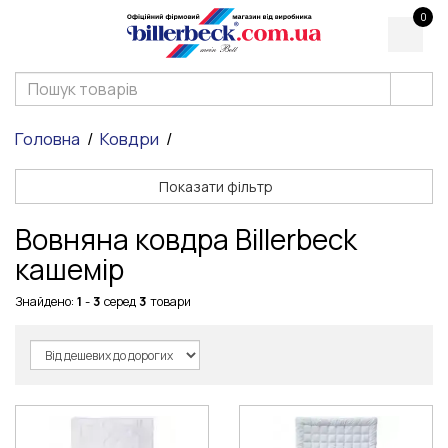
0
Головна
Ковдри
Показати фільтр
Вовняна ковдра Billerbeck
кашемір
Знайдено:
1
-
3
серед
3
товари