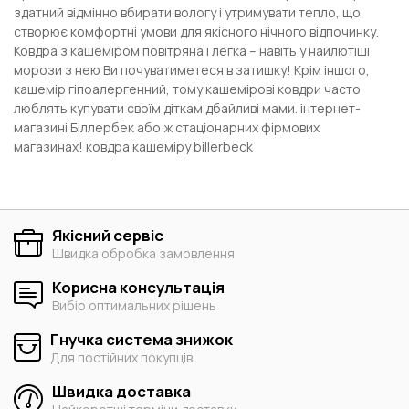
здатний відмінно вбирати вологу і утримувати тепло, що
створює комфортні умови для якісного нічного відпочинку.
Ковдра з кашеміром повітряна і легка – навіть у найлютіші
морози з нею Ви почуватиметеся в затишку! Крім іншого,
кашемір гіпоалергенний, тому кашемірові ковдри часто
люблять купувати своїм діткам дбайливі мами. інтернет-
магазині Біллербек або ж стаціонарних фірмових
магазинах!
ковдра кашеміру billerbeck
Якісний сервіс
Швидка обробка замовлення
Корисна консультація
Вибір оптимальних рішень
Гнучка система знижок
Для постійних покупців
Швидка доставка