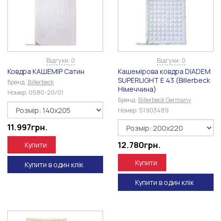
Відгуки: 0
Відгуки: 0
Ковдра КАШЕМІР Сатин
Кашемірова ковдра DIADEM
SUPERLIGHT Е 43 (Billerbeck
Бренд:
Billerbeck
Німеччина)
Номер:
0580-20/01
Бренд:
Billerbeck Germany
Номер:
51903489
11.997
грн.
12.780
грн.
Купити
Купити
Купити в один клік
Купити в один клік