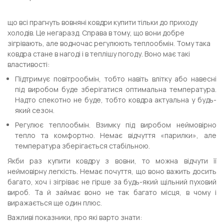
що всі прагнуть вовняні ковдри купити тільки до приходу
холодів. Це негаразд. Справа в тому, що вони добре
зігрівають, але водночас регулюють теплообмін. Тому така
ковдра стане в нагоді і в теплішу погоду. Воно має такі
властивості:
Підтримує повітрообмін, тобто навіть влітку або навесні
під виробом буде зберігатися оптимальна температура.
Надто спекотно не буде, тобто ковдра актуальна у будь-
який сезон.
Регулює теплообмін. Взимку під виробом неймовірно
тепло та комфортно. Немає відчуття «парилки», але
температура зберігається стабільною.
Якби раз купити ковдру з вовни, то можна відчути її
неймовірну легкість. Немає почуття, що воно важить досить
багато, хоч і зігріває не гірше за будь-який щільний пуховий
вироб. Та й займає воно не так багато місця, в чому і
виражається ще один плюс.
Важливі показники, про які варто знати: