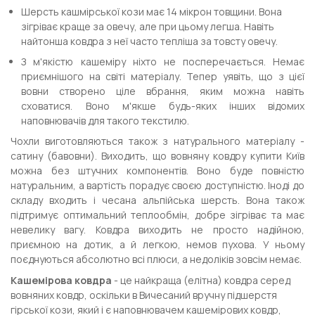
Шерсть кашмірської кози має 14 мікрон товщини. Вона
зігріває краще за овечу, але при цьому легша. Навіть
найтонша ковдра з неї часто тепліша за товсту овечу.
З м'якістю кашеміру ніхто не посперечається. Немає
приємнішого на світі матеріалу. Тепер уявіть, що з цієї
вовни створено ціле вбрання, яким можна навіть
сховатися. Воно м'якше будь-яких інших відомих
наповнювачів для такого текстилю.
Чохли виготовляються також з натурального матеріалу -
сатину (бавовни). Виходить, що вовняну ковдру купити Київ
можна без штучних компонентів. Воно буде повністю
натуральним, а вартість порадує своєю доступністю. Іноді до
складу входить і чесана альпійська шерсть. Вона також
підтримує оптимальний теплообмін, добре зігріває та має
невелику вагу. Ковдра виходить не просто надійною,
приємною на дотик, а й легкою, немов пухова. У ньому
поєднуються абсолютно всі плюси, а недоліків зовсім немає.
Кашемірова ковдра
- це найкраща (елітна) ковдра серед
вовняних ковдр, оскільки в Вичесаний вручну підшерстя
гірської кози, який і є наповнювачем кашемірових ковдр,