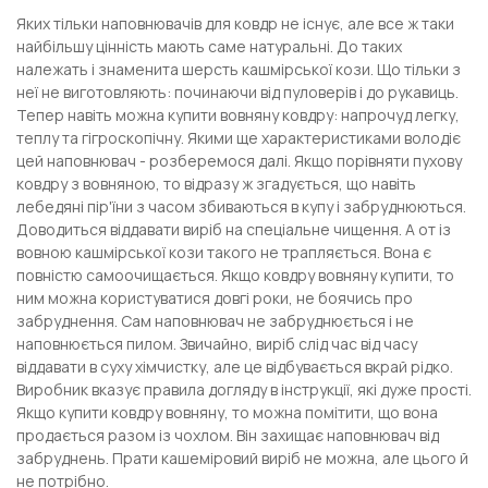
Яких тільки наповнювачів для ковдр не існує, але все ж таки
найбільшу цінність мають саме натуральні. До таких
належать і знаменита шерсть кашмірської кози. Що тільки з
неї не виготовляють: починаючи від пуловерів і до рукавиць.
Тепер навіть можна купити вовняну ковдру: напрочуд легку,
теплу та гігроскопічну. Якими ще характеристиками володіє
цей наповнювач - розберемося далі. Якщо порівняти пухову
ковдру з вовняною, то відразу ж згадується, що навіть
лебедяні пір'їни з часом збиваються в купу і забруднюються.
Доводиться віддавати виріб на спеціальне чищення. А от із
вовною кашмірської кози такого не трапляється. Вона є
повністю самоочищається. Якщо ковдру вовняну купити, то
ним можна користуватися довгі роки, не боячись про
забруднення. Сам наповнювач не забруднюється і не
наповнюється пилом. Звичайно, виріб слід час від часу
віддавати в суху хімчистку, але це відбувається вкрай рідко.
Виробник вказує правила догляду в інструкції, які дуже прості.
Якщо купити ковдру вовняну, то можна помітити, що вона
продається разом із чохлом. Він захищає наповнювач від
забруднень. Прати кашеміровий виріб не можна, але цього й
не потрібно.