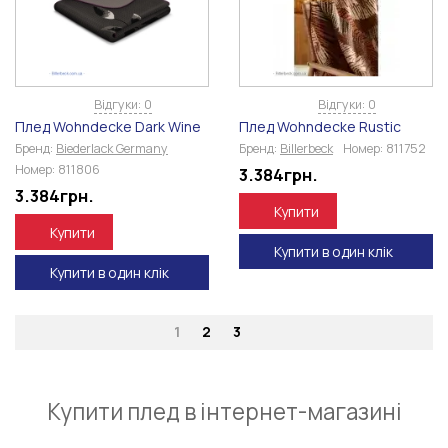
Відгуки: 0
Відгуки: 0
Плед Wohndecke Dark Wine
Плед Wohndecke Rustic
Бренд:
Biederlack Germany
Бренд:
Billerbeck
Номер:
811752
Номер:
811806
3.384
грн.
3.384
грн.
Купити
Купити
Купити в один клік
Купити в один клік
1
2
3
Купити плед в інтернет-магазині