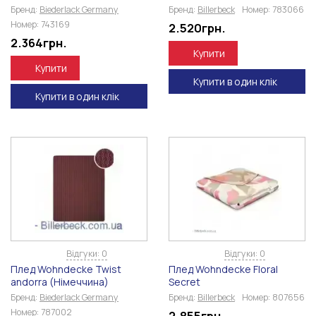
Бренд:
Biederlack Germany
Бренд:
Billerbeck
Номер:
783066
Номер:
743169
2.520
грн.
2.364
грн.
Купити
Купити
Купити в один клік
Купити в один клік
Відгуки: 0
Відгуки: 0
Плед Wohndecke Twist
Плед Wohndecke Floral
andorra (Німеччина)
Secret
Бренд:
Biederlack Germany
Бренд:
Billerbeck
Номер:
807656
Номер:
787002
2.855
грн.