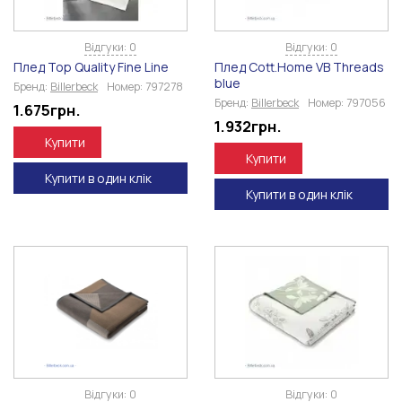
Відгуки: 0
Відгуки: 0
Плед Top Quality Fine Line
Плед Cott.Home VB Threads
blue
Бренд:
Billerbeck
Номер:
797278
Бренд:
Billerbeck
Номер:
797056
1.675
грн.
1.932
грн.
Купити
Купити
Купити в один клік
Купити в один клік
Відгуки: 0
Відгуки: 0