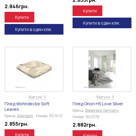
2.846
грн.
Купити
Купити
Купити в один клік
Купити в один клік
Відгуки: 0
Відгуки: 0
Плед Wohndecke Soft
Плед Orion HS Love Silver
Leaves
Бренд:
Biederlack Germany
Бренд:
Billerbeck
Номер:
807670
Номер:
802378
2.855
грн.
2.882
грн.
Купити
Купити