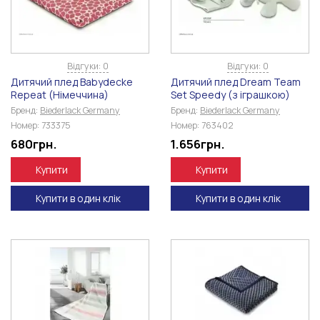
Відгуки: 0
Відгуки: 0
Дитячий плед Babydecke
Дитячий плед Dream Team
Repeat (Німеччина)
Set Speedy (з іграшкою)
Бренд:
Biederlack Germany
Бренд:
Biederlack Germany
Номер:
733375
Номер:
763402
680
грн.
1.656
грн.
Купити
Купити
Купити в один клік
Купити в один клік