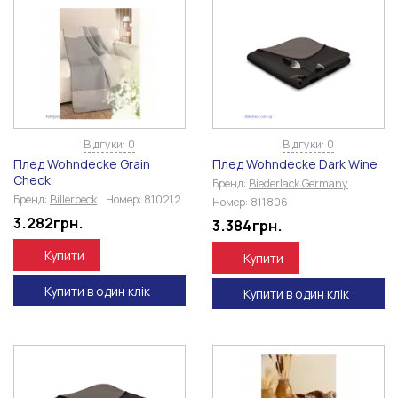
Відгуки: 0
Відгуки: 0
Плед Wohndecke Grain
Плед Wohndecke Dark Wine
Check
Бренд:
Biederlack Germany
Бренд:
Billerbeck
Номер:
810212
Номер:
811806
3.282
грн.
3.384
грн.
Купити
Купити
Купити в один клік
Купити в один клік