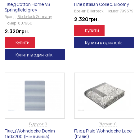
Плед Cotton Home VB
Плед Italian Collec. Bloomy
Springfield grey
Бренд:
Billerbeck
Номер:
799579
Бренд:
Biederlack Germany
2.320
грн.
Номер:
807960
Купити
2.320
грн.
Купити
Купити в один клік
Купити в один клік
Відгуки: 0
Відгуки: 0
Плед Wohndecke Denim
Плед Plaid Wohndecke Lace
140х200 (Німеччина)
(Італія)