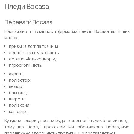
Пледи Bocasa
Переваги Bocasa
Найважливіші відмінності фірмових пледів Bocasa від інших
марок:
приємна до тіла тканина;
легкість та компактність;
естетичність кольорів;
гігроскопічність.
акрил;
поліестер;
велюр;
бавовна;
шерсть;
поліакрил;
кашемір.
Купуючи товари у нас, ви будете впевнені як улюблений плед,
тому що перед продажем ми обов'язково проводимо
перевірку на алергічність продукції, що поставляється.