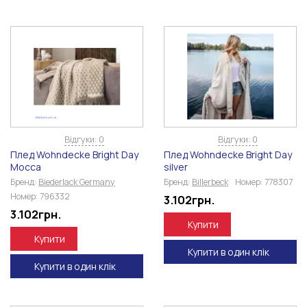
Відгуки: 0
Відгуки: 0
Плед Wohndecke Bright Day
Плед Wohndecke Bright Day
Mocca
silver
Бренд:
Biederlack Germany
Бренд:
Billerbeck
Номер:
778307
Номер:
796332
3.102
грн.
3.102
грн.
Купити
Купити
Купити в один клік
Купити в один клік