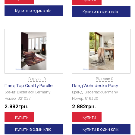
Купити в один клік
Купити в один клік
Відгуки: 0
Відгуки: 0
Плед Top Quality Parallel
Плед Wohndecke Posy
Бренд:
Biederlack Germany
Бренд:
Biederlack Germany
Номер:
821027
Номер:
816320
2.882
грн.
2.882
грн.
Купити
Купити
Купити в один клік
Купити в один клік