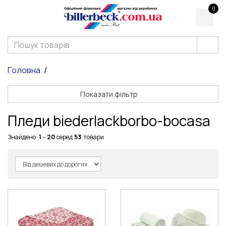
0
Головна
Показати фільтр
Пледи biederlackborbo-bocasa
Знайдено:
1
-
20
серед
53
товари