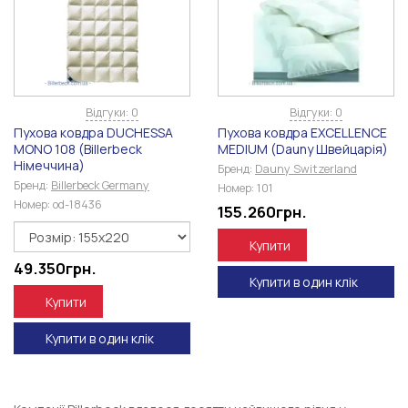
Відгуки: 0
Відгуки: 0
Пухова ковдра DUCHESSA
Пухова ковдра EXCELLENCE
MONO 108 (Billerbeck
MEDIUM (Dauny Швейцарія)
Німеччина)
Бренд:
Dauny Switzerland
Бренд:
Billerbeck Germany
Номер:
101
Номер:
od-18436
155.260
грн.
Купити
49.350
грн.
Купити в один клік
Купити
Купити в один клік