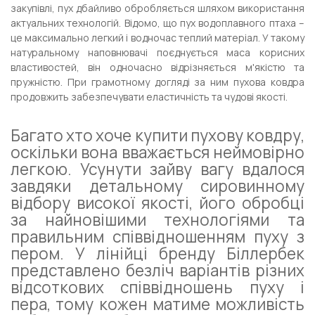
закупівлі, пух дбайливо обробляється шляхом використання
актуальних технологій. Відомо, що пух водоплавного птаха –
це максимально легкий і водночас теплий матеріал. У такому
натуральному наповнювачі поєднується маса корисних
властивостей, він одночасно відрізняється м'якістю та
пружністю. При грамотному догляді за ним пухова ковдра
продовжить забезпечувати еластичність та чудові якості.
Багато хто хоче купити пухову ковдру,
оскільки вона вважається неймовірно
легкою. Усунути зайву вагу вдалося
завдяки детальному сировинному
відбору високої якості, його обробці
за найновішими технологіями та
правильним співвідношенням пуху з
пером. У лінійці бренду Біллербек
представлено безліч варіантів різних
відсоткових співвідношень пуху і
пера, тому кожен матиме можливість