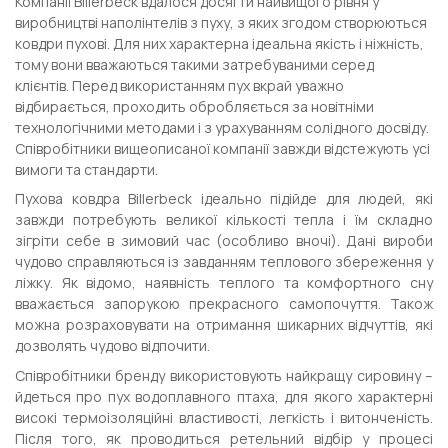
Компанії Billerbeck вдалося досягти найвищого рівня у
виробництві наполінтелів з пуху, з яких згодом створюються
ковдри пухові. Для них характерна ідеальна якість і ніжність,
тому вони вважаються такими затребуваними серед
клієнтів. Перед використанням пух вкрай уважно
відбирається, проходить обробляється за новітніми
технологічними методами і з урахуванням солідного досвіду.
Співробітники вищеописаної компанії завжди відстежують усі
вимоги та стандарти.
Пухова ковдра Billerbeck ідеально підійде для людей, які
завжди потребують великої кількості тепла і їм складно
зігріти себе в зимовий час (особливо вночі). Дані вироби
чудово справляються із завданням теплового збереження у
ліжку. Як відомо, наявність теплого та комфортного сну
вважається запорукою прекрасного самопочуття. Також
можна розраховувати на отримання шикарних відчуттів, які
дозволять чудово відпочити.
Співробітники бренду використовують найкращу сировину –
йдеться про пух водоплавного птаха, для якого характерні
високі термоізоляційні властивості, легкість і витонченість.
Після того, як проводиться ретельний відбір у процесі