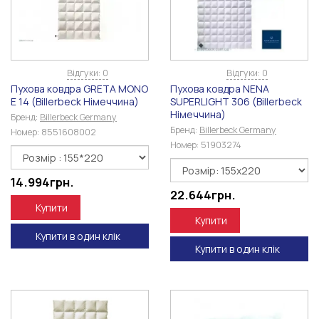
Відгуки: 0
Відгуки: 0
Пухова ковдра GRETA MONO
Пухова ковдра NENA
E 14 (Billerbeck Німеччина)
SUPERLIGHT 306 (Billerbeck
Німеччина)
Бренд:
Billerbeck Germany
Бренд:
Billerbeck Germany
Номер:
8551608002
Номер:
51903274
14.994
грн.
22.644
грн.
Купити
Купити
Купити в один клік
Купити в один клік