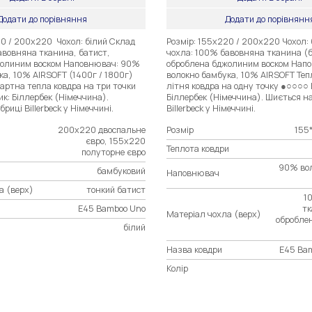
Додати до порівняння
Додати до порівнянн
20 / 200х220 Чохол: білий Склад
Розмір: 155х220 / 200x220 Чохол:
авовняна тканина, батист,
чохла: 100% бавовняна тканина (
жолиним воском Наповнювач: 90%
оброблена бджолиним воском Нап
ка, 10% AIRSOFT (1400г / 1800г)
волокно бамбука, 10% AIRSOFT Теп
артна тепла ковдра на три точки
літня ковдра на одну точку ●○○○○ 
к: Біллербек (Німеччина).
Біллербек (Німеччина). Шиється н
риці Billerbeck у Німеччині.
Billerbeck у Німеччині.
200х220 двоспальне
Розмір
155
євро, 155х220
Теплота ковдри
полуторне євро
90% вол
бамбуковий
Наповнювач
а (верх)
тонкий батист
1
E45 Bamboo Uno
тк
Матеріал чохла (верх)
обробле
білий
Назва ковдри
E45 Bam
Колір