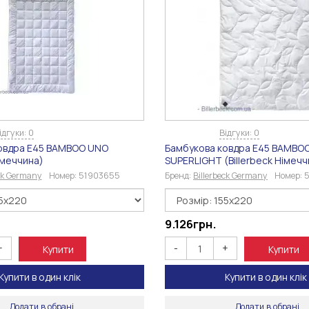
ідгуки: 0
Відгуки: 0
овдра E45 BAMBOO UNO
Бамбукова ковдра E45 BAMBO
Німеччина)
SUPERLIGHT (Billerbeck Німечч
eck Germany
Номер:
51903655
Бренд:
Billerbeck Germany
Номер:
.
9.126
грн.
+
-
+
Купити
Купити
Купити в один клік
Купити в один клік
Додати в обрані
Додати в обрані