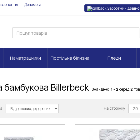
овернення
Допомога
Зворотний дзвіно
Наматрацники
Постільна білизна
Пледи
 бамбукова Billerbeck
Знайдено:
1
-
2
серед
2
тов
за
На сторінку