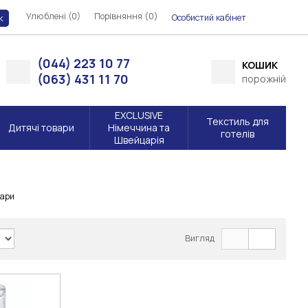
Улюблені (0)
Порівняння (
)
0
Особистий кабінет
к
(044) 223 10 77
КОШИК
(063) 431 11 70
порожній
EXCLUSIVE
Текстиль для
Дитячі товари
Німеччина та
готелів
Швейцарія
ари
Вигляд