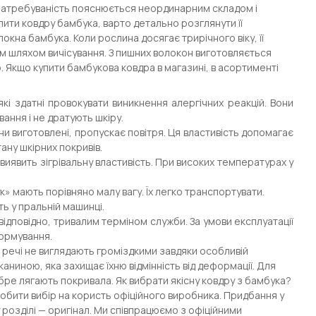
я затребуваність пояснюється неординарним складом і
пити ковдру бамбука, варто детально розглянути її
кна бамбука. Коли рослина досягає трирічного віку, її
м шляхом вичісування. З пишних волокон виготовляється
. Якщо купити бамбукова ковдра в магазині, в асортименті
кі здатні провокувати виникнення алергічних реакцій. Вони
вання і не дратують шкіру.
ни виготовлені, пропускає повітря. Ця властивість допомагає
ану шкірних покривів.
иявить зігрівальну властивість. При високих температурах у
» мають порівняно малу вагу. Їх легко транспортувати.
ть у пральній машинці.
 відповідно, тривалим терміном служби. За умови експлуатації
формування.
і речі не виглядають громіздкими завдяки особливій
аниною, яка захищає їхню відмінність від деформації. Для
обре лягають покривала. Як вибрати якісну ковдру з бамбука?
робити вибір на користь офіційного виробника. Придбання у
 розділі — оригінал. Ми співпрацюємо з офіційними