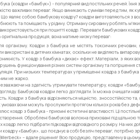
бука (ковдри «бамбук») - популярний вид постільних речей. Їхн
кістю важливих переваг. Якщо виникають сумніви перед тим, як ку
 Що являє собою бамбукову ковдру? ковдри виготовляються з воло
бнюють та поміщають у рідину. Отриману сировину роблять м'яки
 використовується при пошитті ковдр. Переваги бамбукових ковдр
та оригінальна продукція, вона матиме низку переваг:
ля організму. Ковдри з бамбука не містять токсичних речовин, я
и використані в дитячих кімнатах, оскільки не виділяють випарову
никність. У ковдр з бамбука «дихає» ефект. Матеріали, з яких во
рушень функціонування різних систем організму та погіршення ст
яція. При низьких температурах у приміщенні ковдра з бамбука в
 ним не жарко.
Незважаючи на здатність утримувати температуру, ковдри «бамбук
огляду. Бамбукові ковдри легко доглядати. Їх можна очищати наві
сть. Ковдри з бамбука відрізняються міцністю, зносостійкістю та,
х умовах вони можуть прослужити протягом кількох років без де
люс ковдр з бамбука - приємні естетичні властивості. Ці постільн
 створення. Оброблені бамбукові волокна приховані під щільною тк
 ковдр легко підібрати підковдри відповідного розміру. На них д
 ковдру «Бамбук», що поєднує в собі безліч переваг, потрібно з
Billerbeck» – вдале рішення! Всю продукцію, представлену в цьому