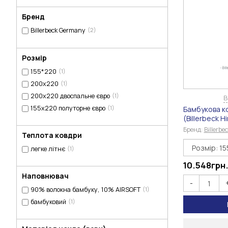
Бренд
Billerbeck Germany
(2)
Розмір
155*220
(1)
200х220
(1)
200х220 двоспальне євро
(1)
В
155х220 полуторне євро
(1)
Бамбукова к
(Billerbeck 
Бренд:
Billerb
Теплота ковдри
легке літнє
(1)
10.548
грн
Наповнювач
-
90% волокна бамбуку, 10% AIRSOFT
(1)
бамбуковий
(1)