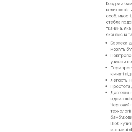
Ковдри з бам
великою кіль
особливості.
стебла подрі
тканина, яка
якої якісна 
Безпека д
можуть бут
Повітропро
уникати по
Терморегул
кімнаті під
Легкість. 
Простота д
Довговічні
в домашні
Черговий п
технології
бамбукових
Щоб купити
магазині «