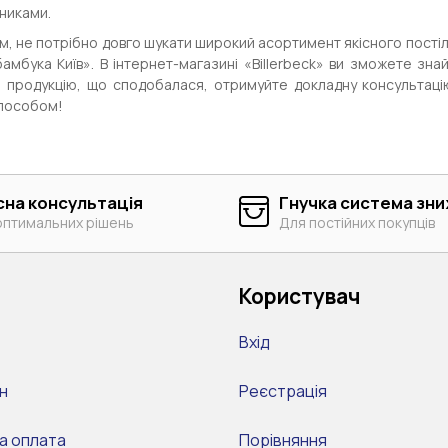
никами.
м, не потрібно довго шукати широкий асортимент якісного постіл
бамбука Київ». В інтернет-магазині «Billerbeck» ви зможете зна
 продукцію, що сподобалася, отримуйте докладну консультац
пособом!
сна консультація
Гнучка система зн
оптимальних рішень
Для постійних покупців
Користувач
Вхід
н
Реєстрація
а оплата
Порівняння