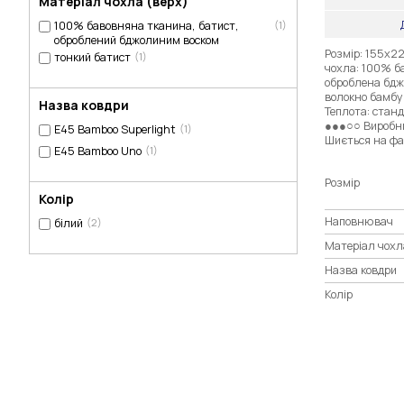
Матеріал чохла (верх)
100% бавовняна тканина, батист,
(1)
оброблений бджолиним воском
Розмір: 155х2
тонкий батист
(1)
чохла: 100% б
оброблена бд
волокно бамбу
Назва ковдри
Теплота: станд
●●●○○ Виробни
E45 Bamboo Superlight
(1)
Шиється на фаб
E45 Bamboo Uno
(1)
Розмір
Колір
Наповнювач
білий
(2)
Матеріал чохл
Назва ковдри
Колір