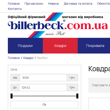
Головна
Про магазин
Новини
Доставка та оплата
Обмін/п
Контакты
Подушки
Ковдри
Покривала
Головна
Ковдри
Бамбук
Ковдра
Ціна
від
грн.
Сортувати 
до
грн.
Ок