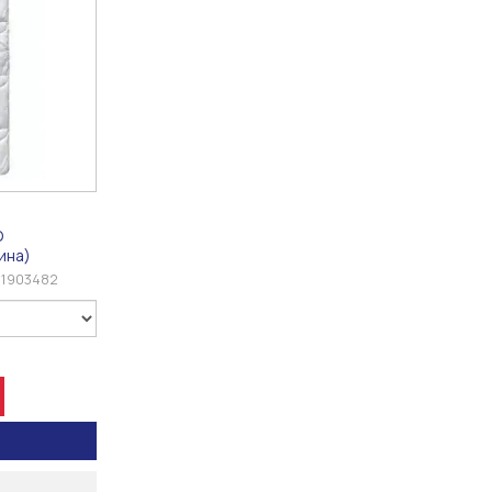
O
ина)
51903482