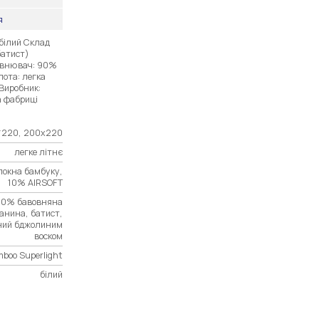
я
 білий Склад
батист)
овнювач: 90%
лота: легка
Виробник:
а фабриці
*220, 200х220
легке літнє
окна бамбуку,
10% AIRSOFT
00% бавовняна
анина, батист,
ний бджолиним
воском
boo Superlight
білий