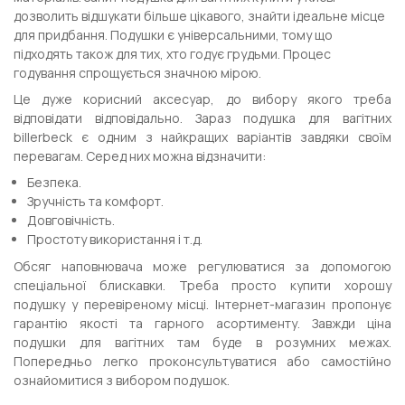
дозволить відшукати більше цікавого, знайти ідеальне місце
для придбання. Подушки є універсальними, тому що
підходять також для тих, хто годує грудьми. Процес
годування спрощується значною мірою.
Це дуже корисний аксесуар, до вибору якого треба
відповідати відповідально. Зараз подушка для вагітних
billerbeck є одним з найкращих варіантів завдяки своїм
перевагам. Серед них можна відзначити:
Безпека.
Зручність та комфорт.
Довговічність.
Простоту використання і т.д.
Обсяг наповнювача може регулюватися за допомогою
спеціальної блискавки. Треба просто купити хорошу
подушку у перевіреному місці. Інтернет-магазин пропонує
гарантію якості та гарного асортименту. Завжди ціна
подушки для вагітних там буде в розумних межах.
Попередньо легко проконсультуватися або самостійно
ознайомитися з вибором подушок.