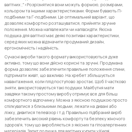
вагітних ;">Розрізнятися вони можуть формою, розмірами,
кольором та іншими характеристиками. Форми бувають П-
подібними та Г-подібними. Це оптимальний варіант, що
дозволяє комфортно розташуватися, прийняти зручне
положення. Можна напівлежати чи напівсидіти. Якісна
подушка для вагітної має деякі позитивні характеристики,
серед яких можна відзначити продуманий дизайн,
ергономічність і надійність.
Сучасні вироби такого формату використовуються дуже
активно, тому що вони дійсно корисні та зручні. Продумана
форма дозволяє забезпечити правильне положення спини,
підтримати живіт, що важливо. На хребет збільшується
навантаження, коли плід поступово зростає. Щоб її частково
зняти, використовуються такі подушки. Майбутня мати
завдяки такому простому виробу отримує все для більш
комфортного відпочинку. Можна з якісною подушкою просто
спілкуватися з близькими людьми, лежати на дивані або
ліжку, дивитися телевізор і т.д. Правильно підібраний виріб
забезпечить високий рівень комфорту та безпеку жіночого
здоров'я, тому що виробляється з якісних та гіпоалергенних
матеріалів. Запит подушка для вагітних купити у Києві