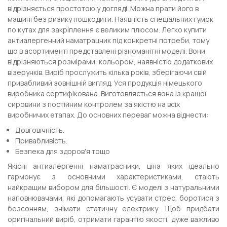
відрізняється простотою у догляді. Можна прати його в
машині без ризику пошкодити. Наявність спеціальних гумок
по кутах для закріплення є великим плюсом. Легко купити
антиалергенний наматрацник під конкретні потреби, тому
що в асортименті представлені різноманітні моделі. Вони
відрізняються розмірами, кольором, наявністю додаткових
візерунків. Виріб прослужить кілька років, зберігаючи свій
привабливий зовнішній вигляд. Уся продукція німецького
виробника сертифікована. Виготовляється вона із кращої
сировини з постійним контролем за якістю на всіх
виробничих етапах. До основних переваг можна віднести:
Довговічність.
Привабливість.
Безпека для здоров'я тощо
Якісні антиалергенні наматрасники, ціна яких ідеально
гармонує з основними характеристиками, стають
найкращим вибором для більшості. Є моделі з натуральними
наповнювачами, які допомагають усувати стрес, боротися з
безсонням, знімати статичну електрику. Щоб придбати
оригінальний виріб, отримати гарантію якості, дуже важливо