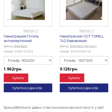
Відгуки: 0
Відгуки: 0
Наматрaцник Готель
Наматрaсник COTTONELL
антиалергенний
742 бавовняний
Бренд:
Billerbeck
Бренд:
Billerbeck Germany
Номер:
2200-2/209
Номер:
94049090/16
1.962
грн.
9.126
грн.
Купити
Купити
Купити в один клік
Купити в один клік
Бренд Billerbeck давно став синонімом високої якості у світі