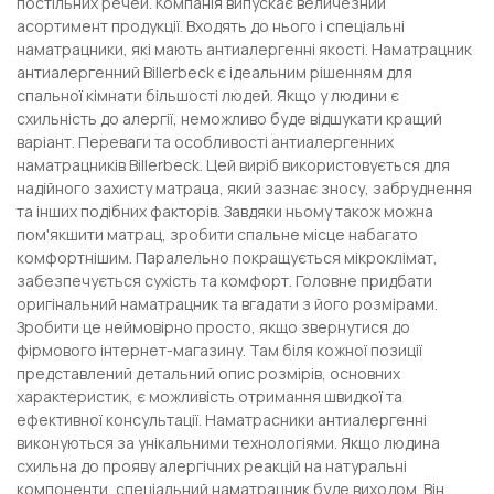
постільних речей. Компанія випускає величезний
асортимент продукції. Входять до нього і спеціальні
наматрацники, які мають антиалергенні якості. Наматрацник
антиалергенний Billerbeck є ідеальним рішенням для
спальної кімнати більшості людей. Якщо у людини є
схильність до алергії, неможливо буде відшукати кращий
варіант. Переваги та особливості антиалергенних
наматрацників Billerbeck. Цей виріб використовується для
надійного захисту матраца, який зазнає зносу, забруднення
та інших подібних факторів. Завдяки ньому також можна
пом'якшити матрац, зробити спальне місце набагато
комфортнішим. Паралельно покращується мікроклімат,
забезпечується сухість та комфорт. Головне придбати
оригінальний наматрацник та вгадати з його розмірами.
Зробити це неймовірно просто, якщо звернутися до
фірмового інтернет-магазину. Там біля кожної позиції
представлений детальний опис розмірів, основних
характеристик, є можливість отримання швидкої та
ефективної консультації. Наматрасники антиалергенні
виконуються за унікальними технологіями. Якщо людина
схильна до прояву алергічних реакцій на натуральні
компоненти, спеціальний наматрацник буде виходом. Він