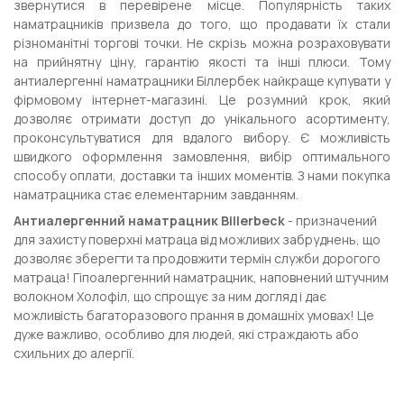
звернутися в перевірене місце. Популярність таких
наматрацників призвела до того, що продавати їх стали
різноманітні торгові точки. Не скрізь можна розраховувати
на прийнятну ціну, гарантію якості та інші плюси. Тому
антиалергенні наматрацники Біллербек найкраще купувати у
фірмовому інтернет-магазині. Це розумний крок, який
дозволяє отримати доступ до унікального асортименту,
проконсультуватися для вдалого вибору. Є можливість
швидкого оформлення замовлення, вибір оптимального
способу оплати, доставки та інших моментів. З нами покупка
наматрацника стає елементарним завданням.
Антиалергенний наматрацник Billerbeck
- призначений
для захисту поверхні матраца від можливих забруднень, що
дозволяє зберегти та продовжити термін служби дорогого
матраца! Гіпоалергенний наматрацник, наповнений штучним
волокном Холофіл, що спрощує за ним догляд і дає
можливість багаторазового прання в домашніх умовах! Це
дуже важливо, особливо для людей, які страждають або
схильних до алергії.