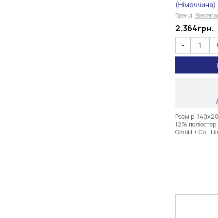
(Німеччина)
Бренд:
Biederl
2.364
грн.
-
Розмір: 140х2
12% поліестер 
GmbH + Co., Н