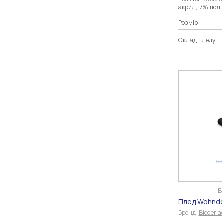
акрил, 7% пол
Розмір
Склад пледу
В
Плед Wohnde
Бренд:
Biederl