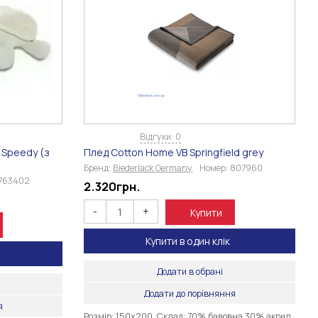
Відгуки: 0
 Speedy (з
Плед Cotton Home VB Springfield grey
Бренд:
Biederlack Germany
Номер:
807960
763402
2.320
грн.
-
+
Купити
Купити в один клік
Додати в обрані
Додати до порівняння
я
Розмір: 150х200 Склад: 70% бавовна 30% акрил