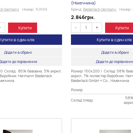
(Німеччина)
ack Germany
Номер:
743169
Бренд:
Biederlack Germany
Номер:
2.846
грн.
+
-
+
Купити
Купити
Купити в один клік
Купити в один клік
Додати в обрані
Додати в обрані
Додати до порівняння
Додати до порівнянн
00 Склад: 85% бавовна, 3% акрил,
Розмір: 150х200 / Склад: 58% ба
Виробник: Hermann Biederlack
акрил, 7% поліестер Виробник: He
імеччина
Biederlack GmbH + Co., Німеччина
Розмір
58%
Склад пледу
акри