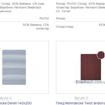
0 Склад: 92% бавовна, 4% інше,
Розмір: 75х100 Склад: 65% бавов
Виробник: Hermann Biederlack
поліестер Виробник: Hermann Bied
імеччина
Co., Китай
75х100
Розмір
92% бавовна, 12%
65%
Склад пледу
поліестер
ідгуки: 0
Відгуки: 0
cke Denim 140х200
Плед Wohndecke Twist andorr