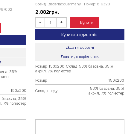
Бренд:
Biederlack Germany
Номер:
816320
787002
2.882
грн.
-
+
Купити
Купити в один клік
Додати в обрані
Додати до порівняння
я
Розмір: 150х200 Склад: 58% бавовна, 35%
акрил, 7% поліестер
вовна, 35%
rmann
Розмір
150х200
58% бавовна, 35%
150х200
Склад пледу
акрил, 7% поліестер
 бавовна, 35%
л, 7% поліестер