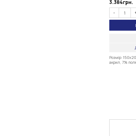
3.384
грн.
-
Розмір: 150х2
акрил, 7% полі