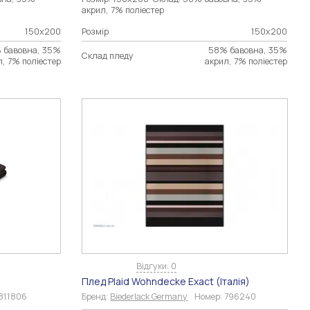
акрил, 7% поліестер
150х200
Розмір
150х200
 бавовна, 35%
58% бавовна, 35%
Склад пледу
л, 7% поліестер
акрил, 7% поліестер
Відгуки: 0
Плед Plaid Wohndecke Exact (Італія)
811806
Бренд:
Biederlack Germany
Номер:
796240