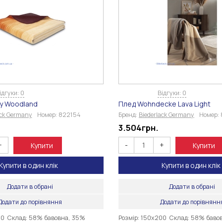
ідгуки: 0
Відгуки: 0
cy Woodland
Плед Wohndecke Lava Light
ack Germany
Номер:
822154
Бренд:
Biederlack Germany
Номер:
3.504
грн.
+
-
+
Купити
Купити
Купити в один клік
Купити в один клік
Додати в обрані
Додати в обрані
Додати до порівняння
Додати до порівнянн
00 Склад: 58% бавовна, 35%
Розмір: 150х200 Склад: 58% баво