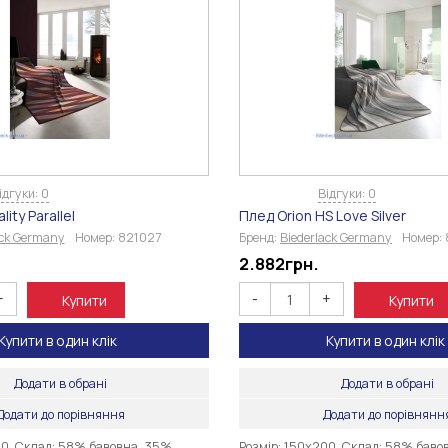
ідгуки: 0
Відгуки: 0
ity Parallel
Плед Orion HS Love Silver
ack Germany
Номер:
821027
Бренд:
Biederlack Germany
Номер:
2.882
грн.
+
-
+
Купити
Купити
Купити в один клік
Купити в один клік
Додати в обрані
Додати в обрані
Додати до порівняння
Додати до порівнянн
00 Склад: 58% бавовна, 35%
Розмір: 150х200 Склад: 58% баво