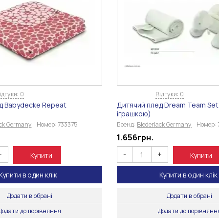
ідгуки: 0
Відгуки: 0
д Babydecke Repeat
Дитячий плед Dream Team Set
іграшкою)
ack Germany
Номер:
733375
Бренд:
Biederlack Germany
Номер:
1.656
грн.
+
-
+
Купити
Купити
Купити в один клік
Купити в один клік
Додати в обрані
Додати в обрані
Додати до порівняння
Додати до порівнянн