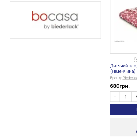
В
Дитячий пле
(Німеччина)
Бренд:
Biederl
680
грн.
-