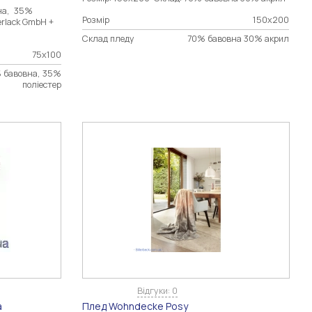
на, 35%
Розмір
150х200
erlack GmbH +
Склад пледу
70% бавовна 30% акрил
75х100
 бавовна, 35%
поліестер
Відгуки: 0
a
Плед Wohndecke Posy