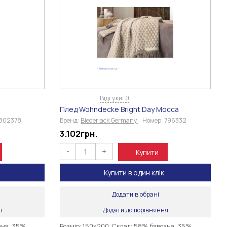
Відгуки: 0
Плед Wohndecke Bright Day Mocca
802378
Бренд:
Biederlack Germany
Номер:
796332
3.102
грн.
-
+
Купити
Купити в один клік
Додати в обрані
я
Додати до порівняння
вна, 35%
Розмір: 150х200 Склад: 58% бавовна, 35%