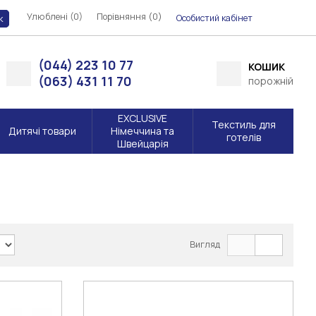
Улюблені (0)
Порівняння (
)
0
Особистий кабінет
к
(044) 223 10 77
КОШИК
(063) 431 11 70
порожній
EXCLUSIVE
Текстиль для
Дитячі товари
Німеччина та
готелів
Швейцарія
Вигляд