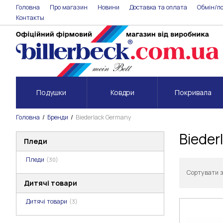
Головна
Про магазин
Новини
Доставка та оплата
Обмін/п
Контакты
Подушки
Ковдри
Покривала
Головна
Бренди
Biederlack Germany
Bieder
Пледи
Пледи
(30)
Сортувати 
Дитячі товари
Дитячі товари
(3)