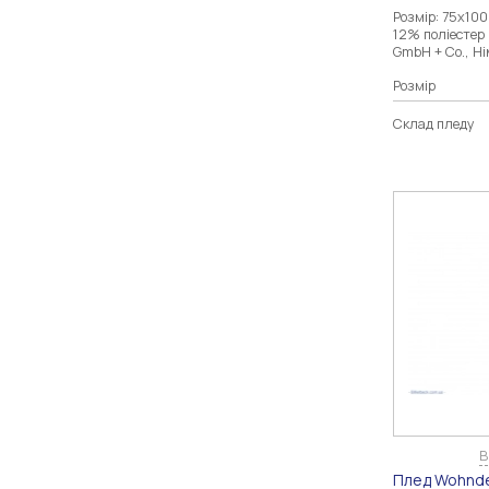
Розмір: 75х10
12% поліестер 
GmbH + Co., Н
Розмір
Склад пледу
В
Плед Wohnde