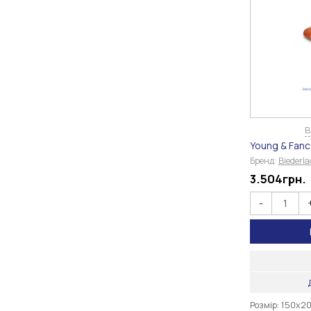
В
Young & Fan
Бренд:
Biederl
3.504
грн.
-
Розмір: 150х2