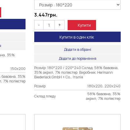
3.447
грн.
-
+
Купити
Купити в один клік
я
Додати в обрані
вна, 35%
Додати до порівняння
Розмір: 180*220 / 220*240 Склад: 58% бавовна,
150х200
35% акрил, 7% поліестер Виробник: Hermann
 бавовна, 35%
Biederlack GmbH + Co., Італія
л, 7% поліестер
Розмір
180х220, 220х240
58% бавовна, 35%
Склад пледу
акрил, 7% поліестер