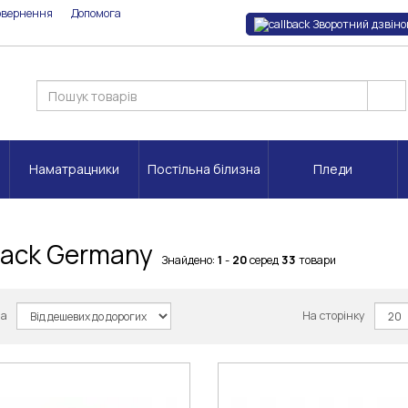
овернення
Допомога
Зворотний дзвіно
Наматрацники
Постільна білизна
Пледи
lack Germany
Знайдено:
1
-
20
серед
33
товари
за
На сторінку