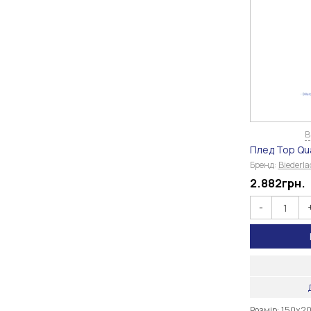
В
Плед Top Qual
Бренд:
Biederl
2.882
грн.
-
Розмір: 150х2