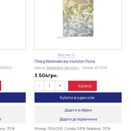
Відгуки: 0
Плед Wohndecke Horizon Flora
818362
Бренд:
Biederlack Germany
Номер:
827616
3.504
грн.
-
+
Купити
Купити в один клік
Додати в обрані
я
Додати до порівняння
вна, 35%
Розмір: 150х200 Склад: 58% бавовна, 35%