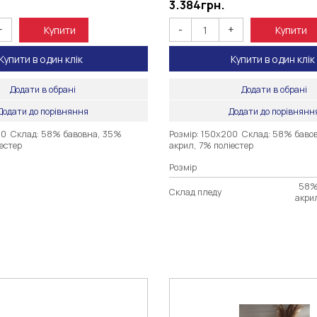
3.384
грн.
+
-
+
Купити
Купити
Купити в один клік
Купити в один клік
Додати в обрані
Додати в обрані
Додати до порівняння
Додати до порівнянн
00 Склад: 58% бавовна, 35%
Розмір: 150х200 Склад: 58% баво
естер
акрил, 7% поліестер
Розмір
58%
Склад пледу
акри