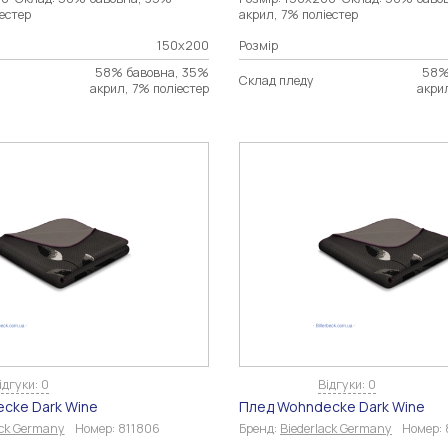
іестер
акрил, 7% поліестер
150х200
Розмір
58% бавовна, 35%
58%
Склад пледу
акрил, 7% поліестер
акри
ідгуки: 0
Відгуки: 0
cke Dark Wine
Плед Wohndecke Dark Wine
ack Germany
Номер:
811806
Бренд:
Biederlack Germany
Номер: