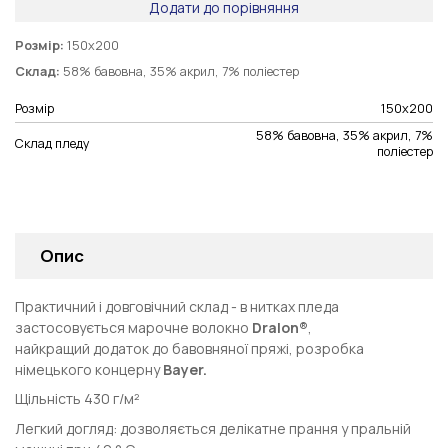
Додати до порівняння
Розмір:
150х200
Склад:
58% бавовна, 35% акрил, 7% поліестер
Розмір
150х200
58% бавовна, 35% акрил, 7%
Склад пледу
поліестер
Опис
Практичний і довговічний склад - в нитках пледа
застосовується марочне волокно
Dralon®
,
найкращий додаток до бавовняної пряжі, розробка
німецького концерну
Bayer.
Щільність 430 г/м²
Легкий догляд: дозволяється делікатне прання у пральній