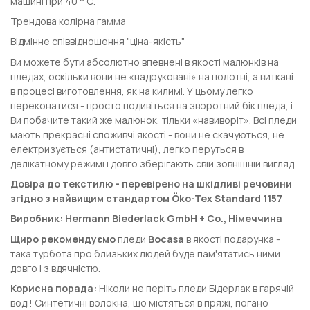
машині при 40 ° С.
Трендова колірна гамма
Відмінне співвідношення "ціна-якість"
Ви можете бути абсолютно впевнені в якості малюнків на
пледах, оскільки вони не «надруковані» на полотні, а виткані
в процесі виготовлення, як на килимі. У цьому легко
переконатися - просто подивіться на зворотний бік пледа, і
Ви побачите такий же малюнок, тільки «навиворіт». Всі пледи
мають прекрасні споживчі якості - вони не скачуються, не
електризується (антистатичні), легко перуться в
делікатному режимі і довго зберігають свій зовнішній вигляд.
Довіра до текстилю - перевірено на шкідливі речовини
згідно з найвищим стандартом Öko-Tex Standard 1157
Виробник: Hermann Biederlack GmbH + Co., Німеччина
Щиро рекомендуємо
пледи
Bocasa
в якості подарунка -
така турбота про близьких людей буде пам'ятатись ними
довго і з вдячністю.
Корисна порада:
Ніколи не періть пледи Бідерлак в гарячій
воді! Синтетичні волокна, що містяться в пряжі, погано