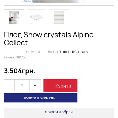
Плед Snow crystals Alpine
Collect
Відгуки: 0
Бренд:
Biederlack Germany
Номер:
790767
3.504
грн.
-
+
Купити
Купити в один клік
Додати в обрані