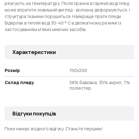
реагують на температуру. Після прання в гарячій воді плед
може втратити зовнішній вигляд - волокна деформуються, і
структура тканини порушиться. Найкраще прати пледи
Бідерлак в теплій воді 30-40 ° С в делікатному режимі із
застосуванням м'яких миючих засобів.
Характеристики
Розмір
150х200
Склад пледу
58% бавовна, 35% акрил, 7%
поліестер
Відгуки покупців
Поки немає жодного відгуку. Станьте першим!