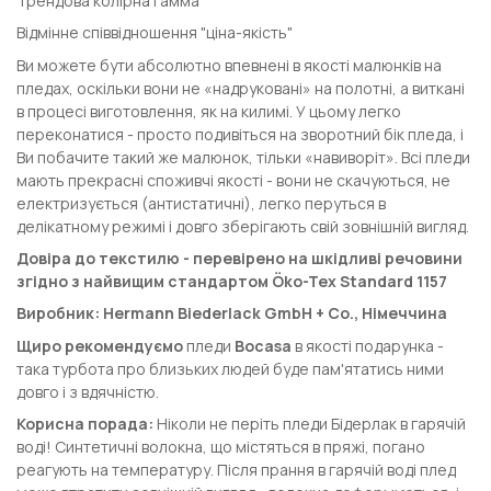
Трендова колірна гамма
Відмінне співвідношення "ціна-якість"
Ви можете бути абсолютно впевнені в якості малюнків на
пледах, оскільки вони не «надруковані» на полотні, а виткані
в процесі виготовлення, як на килимі. У цьому легко
переконатися - просто подивіться на зворотний бік пледа, і
Ви побачите такий же малюнок, тільки «навиворіт». Всі пледи
мають прекрасні споживчі якості - вони не скачуються, не
електризується (антистатичні), легко перуться в
делікатному режимі і довго зберігають свій зовнішній вигляд.
Довіра до текстилю - перевірено на шкідливі речовини
згідно з найвищим стандартом Öko-Tex Standard 1157
Виробник: Hermann Biederlack GmbH + Co., Німеччина
Щиро рекомендуємо
пледи
Bocasa
в якості подарунка -
така турбота про близьких людей буде пам'ятатись ними
довго і з вдячністю.
Корисна порада:
Ніколи не періть пледи Бідерлак в гарячій
воді! Синтетичні волокна, що містяться в пряжі, погано
реагують на температуру. Після прання в гарячій воді плед