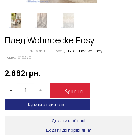
Плед Wohndecke Posy
Відгуки: 0
Бренд:
Biederlack Germany
Номер:
816320
2.882
грн.
-
+
Купити
Купити в один клік
Додати в обрані
Додати до порівняння