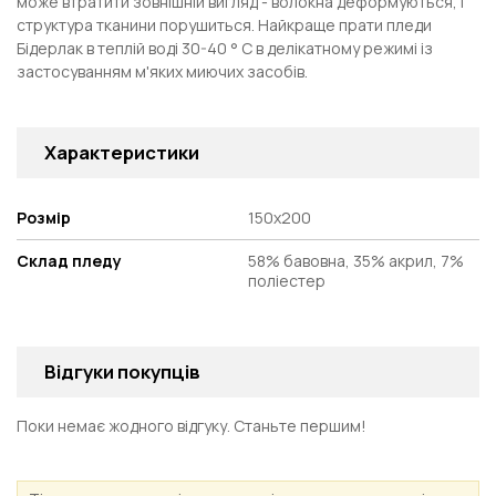
може втратити зовнішній вигляд - волокна деформуються, і
структура тканини порушиться. Найкраще прати пледи
Бідерлак в теплій воді 30-40 ° С в делікатному режимі із
застосуванням м'яких миючих засобів.
Характеристики
Розмір
150х200
Склад пледу
58% бавовна, 35% акрил, 7%
поліестер
Відгуки покупців
Поки немає жодного відгуку. Станьте першим!