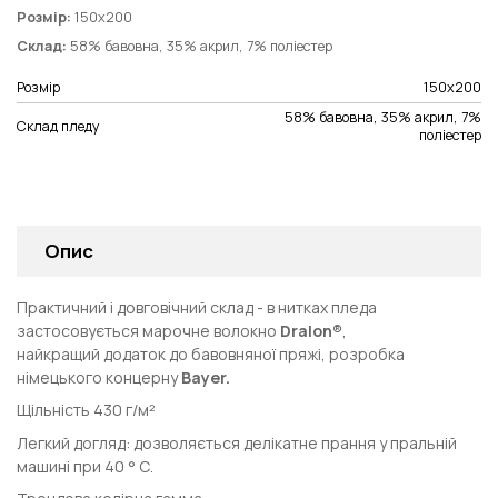
Розмір:
150х200
Склад:
58% бавовна, 35% акрил, 7% поліестер
Розмір
150х200
58% бавовна, 35% акрил, 7%
Склад пледу
поліестер
Опис
Практичний і довговічний склад - в нитках пледа
застосовується марочне волокно
Dralon®
,
найкращий додаток до бавовняної пряжі, розробка
німецького концерну
Bayer.
Щільність 430 г/м²
Легкий догляд: дозволяється делікатне прання у пральній
машині при 40 ° С.