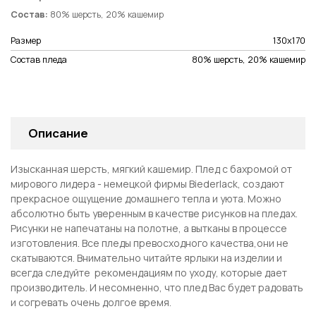
Состав:
80% шерсть, 20% кашемир
Размер
130х170
Состав пледа
80% шерсть, 20% кашемир
Описание
Изысканная шерсть, мягкий кашемир. Плед с бахромой от
мирового лидера - немецкой фирмы Biederlack, создают
прекрасное ощущение домашнего тепла и уюта. Можно
абсолютно быть уверенным в качестве рисунков на пледах.
Рисунки не напечатаны на полотне, а вытканы в процессе
изготовления. Все пледы превосходного качества,они не
скатываются. Внимательно читайте ярлыки на изделии и
всегда следуйте рекомендациям по уходу, которые дает
производитель. И несомненно, что плед Вас будет радовать
и согревать очень долгое время.