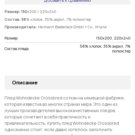
Добавить к сравнению
Размер:
150
х200 / 220х240
Состав:
58
% хлопок, 35% акрил, 7% полиэстер
Производитель:
Hermann Biederlack GmbH + Co., Итали
Размер
150х200, 220х240
58% хлопок, 35% акрил, 7%
Состав пледа
полиэстер
Описание
Плед
Wohndecke Crossbred
соткан на немецкой фабрике,
которая известна во многих странах мира. Это один из
лучших производителей высококачественных пледов,
которые сочетают в себя практичность и
привлекательность. Купить плед
Wohndecke Crossbred
однозначно стоит, если давно хотелось заполучить