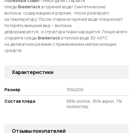
Полезный совет:
Никогда не стирайте
пледы
Biederlack
в горячей воде! Синтетические
волокна, содержащиеся в пряже, плохо реагируют
на температуру. После стирки в горячей воде плед может
потерять внешний вид — волокна
деформируются, и структура ткани нарушится. Лучше всего
стирайте пледы
Biederlack
в теплой воде 30-40°С
на деликатном режиме с применением мягких моющих
средств.
Характеристики
Размер
150х200
Состав пледа
58% хлопок, 35% акрил, 7%
полиэстер
Отзывы покупателей