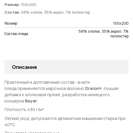
Размер:
150х200
Состав:
58% хлопок, 35% акрил, 7% полиэстер
Размер
150х200
58% хлопок, 35% акрил, 7%
Состав пледа
полиэстер
Описание
Практичный и долговечный состав - в нити
пледа
применяется марочное волокно
Dralon
, лучшая
®
добавка к хлопковой пряже, разработка немецкого
концерна
Bayer
.
Плотность 430 г/м²
Легкий уход: допускается деликатная машинная стирка при
40°С.