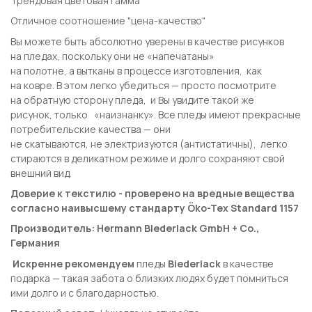
Трендовая цветовая гамма
Отличное соотношение "цена-качество"
Вы можете быть абсолютно уверены в качестве рисунков
на пледах, поскольку они не «напечатаны»
на полотне, а вытканы в процессе изготовления, как
на ковре. В этом легко убедиться — просто посмотрите
на обратную сторону пледа, и Вы увидите такой же
рисунок, только «наизнанку». Все пледы имеют прекрасные
потребительские качества — они
не скатываются, не электризуются (антистатичны), легко
стираются в деликатном режиме и долго сохраняют свой
внешний вид.
Доверие к текстилю - проверено на вредные вещества
согласно наивысшему стандарту Öko-Tex Standard 1157
Производитель: Hermann Biederlack GmbH + Co.,
Германия
Искренне рекомендуем
пледы
Biederlack
в качестве
подарка — такая забота о близких людях будет помниться
ими долго и с благодарностью.