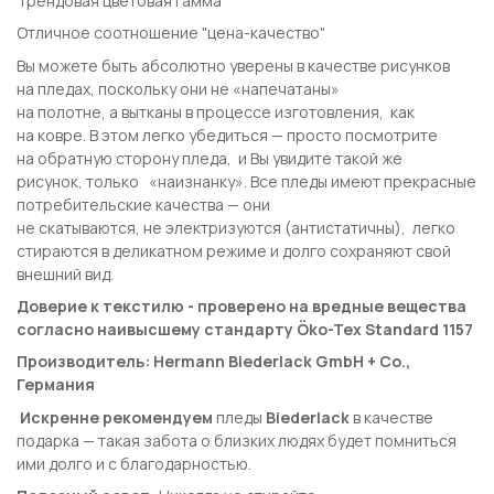
Трендовая цветовая гамма
Отличное соотношение "цена-качество"
Вы можете быть абсолютно уверены в качестве рисунков
на пледах, поскольку они не «напечатаны»
на полотне, а вытканы в процессе изготовления, как
на ковре. В этом легко убедиться — просто посмотрите
на обратную сторону пледа, и Вы увидите такой же
рисунок, только «наизнанку». Все пледы имеют прекрасные
потребительские качества — они
не скатываются, не электризуются (антистатичны), легко
стираются в деликатном режиме и долго сохраняют свой
внешний вид.
Доверие к текстилю - проверено на вредные вещества
согласно наивысшему стандарту Öko-Tex Standard 1157
Производитель: Hermann Biederlack GmbH + Co.,
Германия
Искренне рекомендуем
пледы
Biederlack
в качестве
подарка — такая забота о близких людях будет помниться
ими долго и с благодарностью.