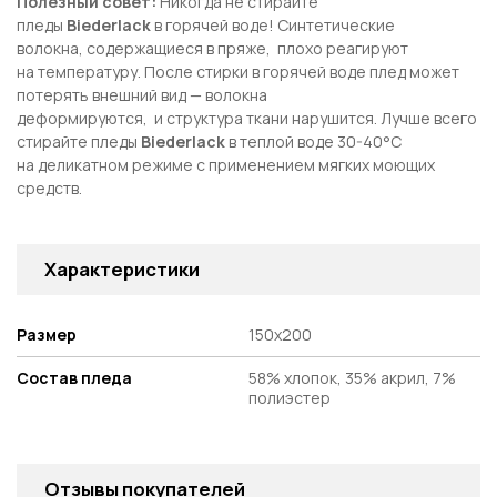
Полезный совет:
Никогда не стирайте
пледы
Biederlack
в горячей воде! Синтетические
волокна, содержащиеся в пряже, плохо реагируют
на температуру. После стирки в горячей воде плед может
потерять внешний вид — волокна
деформируются, и структура ткани нарушится. Лучше всего
стирайте пледы
Biederlack
в теплой воде 30-40°С
на деликатном режиме с применением мягких моющих
средств.
Характеристики
Размер
150х200
Состав пледа
58% хлопок, 35% акрил, 7%
полиэстер
Отзывы покупателей