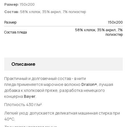
Размер:
150х200
Состав:
58% хлопок, 35% акрил, 7% полиэстер
Размер
150х200
58% хлопок, 35% акрил, 7%
Состав пледа
полиэстер
Описание
Практичный и долговечный состав - в нити
пледа
применяется марочное волокно
Dralon
, лучшая
®
добавка к хлопковой пряже, разработка немецкого
концерна
Bayer
.
Плотность 430 г/м²
Легкий уход: допускается деликатная машинная стирка при
40°С.