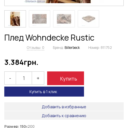
Плед Wohndecke Rustic
Отзывы: 0
Бренд:
Billerbeck
Номер:
811752
3.384
грн.
-
+
Купить
Купить в 1 клик
Добавить в избранные
Добавить к сравнению
Размер:
150
х200