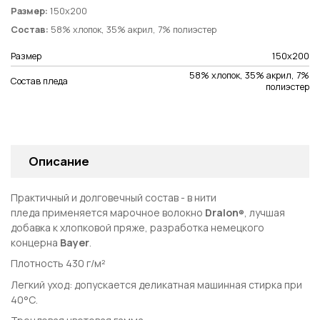
Размер:
150х200
Состав:
58% хлопок, 35% акрил, 7% полиэстер
Размер
150х200
58% хлопок, 35% акрил, 7%
Состав пледа
полиэстер
Описание
Практичный и долговечный состав - в нити
пледа
применяется марочное волокно
Dralon
, лучшая
®
добавка к хлопковой пряже, разработка немецкого
концерна
Bayer
.
Плотность 430 г/м²
Легкий уход: допускается деликатная машинная стирка при
40°С.