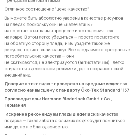
Трендовая цветовая гамма
Отличное соотношение "цена-качество"
Вы можете быть абсолютно уверены в качестве рисунков
на пледах, поскольку они не «напечатаны»
на полотне, а вытканы в процессе изготовления, как
на ковре. В этом легко убедиться — просто посмотрите
на обратную сторону пледа, и Вы увидите такой же
рисунок, только «наизнанку». Все пледы имеют прекрасные
потребительские качества — они
не скатываются, не электризуются (антистатичны), легко
стираются в деликатном режиме и долго сохраняют свой
внешний вид.
Доверие к текстилю - проверено на вредные вещества
согласно наивысшему стандарту Öko-Tex Standard 1157
Производитель: Hermann Biederlack GmbH + Co.,
Германия
Искренне рекомендуем
пледы
Biederlack
в качестве
подарка — такая забота о близких людях будет помниться
ими долго и с благодарностью.