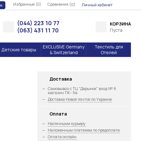
Избранные (0)
Сравнения (
)
0
Личный кабинет
ок
(044) 223 10 77
КОРЗИНА
(063) 431 11 70
Пуста
EXCLUSIVE Germany
Текстиль для
Детские товары
& Switzerland
Отелей
Доставка
Самовывоз с ТЦ "Дарынок" вход № 6
магазин ПК- 5а
Доставка Новой почтой по Украине
Оплата
Наличными курьеру
Наложенным платежем по предоплате
Оплата онлайн