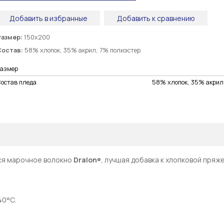
Добавить в избранные
Добавить к сравнению
Размер:
150х200
Состав:
58% хлопок, 35% акрил, 7% полиэстер
Размер
Состав пледа
58% хлопок, 35% акрил
ся марочное волокно
Dralon
, лучшая добавка к хлопковой пряже
®
40°С.