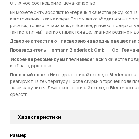
Отличное соотношение "цена-качество"
Вы можете быть абсолютно уверены в качестве рисунков на 
изготовления, как на ковре. В этом легко убедиться — прос
рисунок, только «наизнанку». Все пледы имеют прекрасные
(антистатичны), легко стираются в деликатном режиме и до
Доверие к текстилю - проверено на вредные вещества 
Производитель: Hermann Biederlack GmbH + Co., Герман
Искренне рекомендуем
пледы
Biederlack
в качестве пода
и с благодарностью.
Полезный совет:
Никогда не стирайте пледы
Biederlack
в 
реагируют на температуру. После стирки в горячей воде п
ткани нарушится. Лучше всего стирайте пледы
Biederlack
в
средств.
Характеристики
Размер