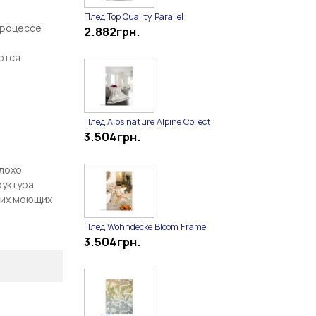
Плед Top Quality Parallel
 процессе
2.882
грн.
е
ются
Плед Alps nature Alpine Collect
3.504
грн.
плохо
руктура
ких моющих
Плед Wohndecke Bloom Frame
3.504
грн.