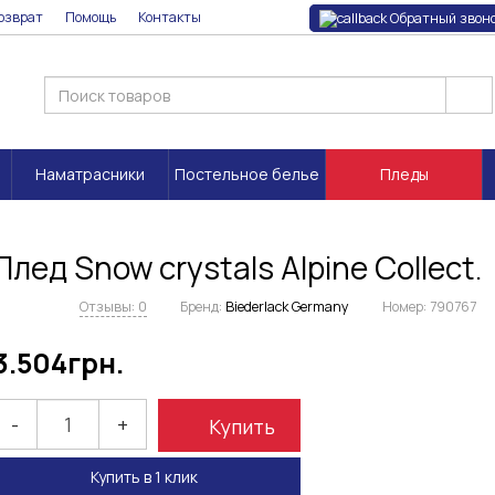
озврат
Помощь
Контакты
Обратный звон
Наматрасники
Постельное белье
Пледы
Плед Snow crystals Alpine Collect.
Отзывы: 0
Бренд:
Biederlack Germany
Номер:
790767
3.504
грн.
-
+
Купить
Купить в 1 клик