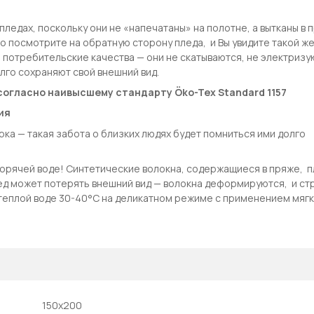
пледах, поскольку они не «напечатаны» на полотне, а вытканы в
то посмотрите на обратную сторону пледа, и Вы увидите такой ж
 потребительские качества — они не скатываются, не электризу
лго сохраняют свой внешний вид.
согласно наивысшему стандарту Öko-Tex Standard 1157
ия
рка — такая забота о близких людях будет помниться ими долго
горячей воде! Синтетические волокна, содержащиеся в пряже, 
лед может потерять внешний вид — волокна деформируются, и ст
 теплой воде 30-40°С на деликатном режиме с применением мяг
150х200