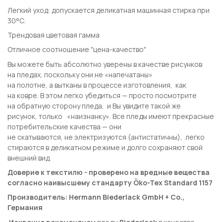
Легкий уход: допускается деликатная машинная стирка при
30°С.
Трендовая цветовая гамма
Отличное соотношение "цена-качество"
Вы можете быть абсолютно уверены в качестве рисунков
на пледах, поскольку они не «напечатаны»
на полотне, а вытканы в процессе изготовления, как
на ковре. В этом легко убедиться — просто посмотрите
на обратную сторону пледа, и Вы увидите такой же
рисунок, только «наизнанку». Все пледы имеют прекрасные
потребительские качества — они
не скатываются, не электризуются (антистатичны), легко
стираются в деликатном режиме и долго сохраняют свой
внешний вид.
Доверие к текстилю - проверено на вредные вещества
согласно наивысшему стандарту Öko-Tex Standard 1157
Производитель: Hermann Biederlack GmbH + Co.,
Германия