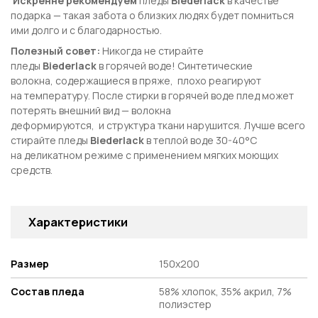
Искренне рекомендуем
пледы
Biederlack
в качестве
подарка — такая забота о близких людях будет помниться
ими долго и с благодарностью.
Полезный совет:
Никогда не стирайте
пледы
Biederlack
в горячей воде! Синтетические
волокна, содержащиеся в пряже, плохо реагируют
на температуру. После стирки в горячей воде плед может
потерять внешний вид — волокна
деформируются, и структура ткани нарушится. Лучше всего
стирайте пледы
Biederlack
в теплой воде 30-40°С
на деликатном режиме с применением мягких моющих
средств.
Характеристики
Размер
150х200
Состав пледа
58% хлопок, 35% акрил, 7%
полиэстер