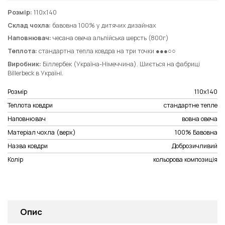
Розмір:
110х140
Склад чохла:
бавовна 100% у дитячих дизайнах
Наповнювач:
чесана овеча альпійська шерсть (800г)
Теплота:
стандартна тепла ковдра на три точки ●●●○○
Виробник:
Біллербек (Україна-Німеччина). Шиється на фабриці
Billerbeck в Україні.
Розмір
110х140
Теплота ковдри
стандартне тепле
Наповнювач
вовна овеча
Матеріал чохла (верх)
100% Бавовна
Назва ковдри
Доброзичливий
Колір
кольорова композиція
Опис