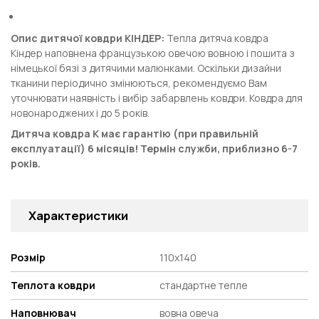
Опис дитячої ковдри КІНДЕР:
Тепла дитяча ковдра
Кіндер наповнена французькою овечою вовною і пошита з
німецької бязі з дитячими малюнками. Оскільки дизайни
тканини періодично змінюються, рекомендуємо Вам
уточнювати наявність і вибір забарвлень ковдри. Ковдра для
новонароджених і до 5 років.
Дитяча ковдра К має гарантію (при правильній
експлуатації) 6 місяців! Термін служби, приблизно 6-7
років.
Характеристики
Розмір
110х140
Теплота ковдри
стандартне тепле
Наповнювач
вовна овеча