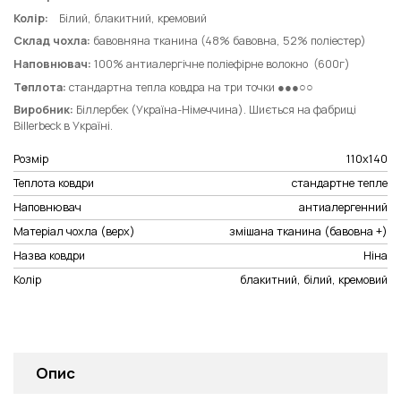
Колір:
Білий, блакитний, кремовий
Склад чохла:
бавовняна тканина (48% бавовна, 52% поліестер)
Наповнювач:
100% антиалергічне поліефірне волокно (600г)
Теплота:
стандартна тепла ковдра на три точки ●●●○○
Виробник:
Біллербек (Україна-Німеччина). Шиється на фабриці
Billerbeck в Україні.
Розмір
110х140
Теплота ковдри
стандартне тепле
Наповнювач
антиалергенний
Матеріал чохла (верх)
змішана тканина (бавовна +)
Назва ковдри
Ніна
Колір
блакитний, білий, кремовий
Опис