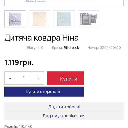
Дитяча ковдра Ніна
Відгуки: 0
Бренд:
Billerbeck
Номер:
0204-20/00
1.119
грн.
-
+
Купити
Купити в один клік
Додати в обрані
Додати до порівняння
Розмір:
110х140