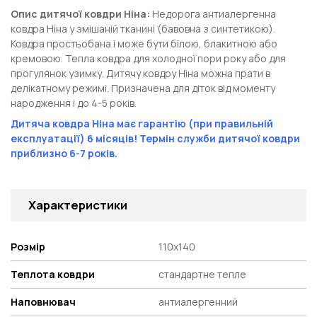
Опис дитячої ковдри Ніна:
Недорога антиалергенна
ковдра Ніна у змішаній тканині (бавовна з синтетикою).
Ковдра простьобана і може бути білою, блакитною або
кремовою. Тепла ковдра для холодної пори року або для
прогулянок узимку. Дитячу ковдру Ніна можна прати в
делікатному режимі. Призначена для діток від моменту
народження і до 4-5 років.
Дитяча ковдра Ніна має гарантію (при правильній
експлуатації) 6 місяців! Термін служби дитячої ковдри
приблизно 6-7 років.
Характеристики
Розмір
110х140
Теплота ковдри
стандартне тепле
Наповнювач
антиалергенний