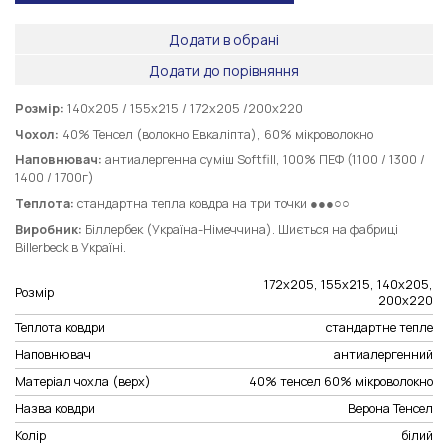
Додати в обрані
Додати до порівняння
Розмір:
140х205 / 155х215 / 172х205 /200х220
Чохол:
40% Тенсел (волокно Евкаліпта), 60% мікроволокно
Н
аповнювач:
антиалергенна суміш Softfill, 100% ПЕФ
(1100 / 1300 /
1400 / 1700г)
Т
еплота:
стандартна тепла ковдра на три точки ●●●○○
Виробник:
Біллербек (Україна-Німеччина). Шиється на фабриці
Billerbeck в Україні.
172х205, 155х215, 140х205,
Розмір
200х220
Теплота ковдри
стандартне тепле
Наповнювач
антиалергенний
Матеріал чохла (верх)
40% тенсел 60% мікроволокно
Назва ковдри
Верона Тенсел
Колір
білий