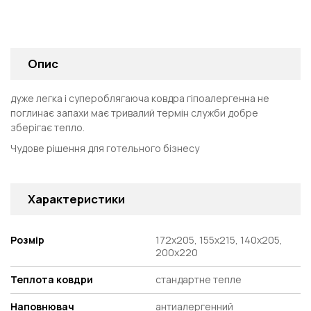
Опис
дуже легка і супероблягаюча ковдра гіпоалергенна не
поглинає запахи має тривалий термін служби добре
зберігає тепло.
Чудове рішення для готельного бізнесу
Характеристики
Розмір
172х205, 155х215, 140х205,
200х220
Теплота ковдри
стандартне тепле
Наповнювач
антиалергенний