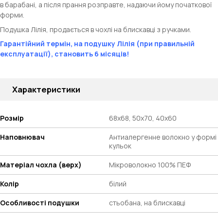
в барабані, а після прання розправте, надаючи йому початкової
форми.
Подушка Лілія, продається в чохлі на блискавці з ручками.
Гарантійний термін, на подушку Лілія (при правильній
експлуатації), становить 6 місяців!
Характеристики
Розмір
68х68, 50х70, 40х60
Наповнювач
Антиалергенне волокно у формі
кульок
Матеріал чохла (верх)
Мікроволокно 100% ПЕФ
Колір
білий
Особливості подушки
стьобана, на блискавці