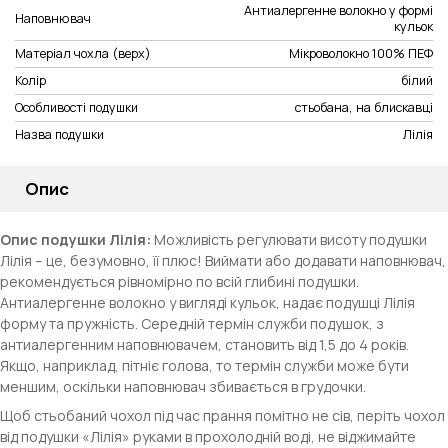
Антиалергенне волокно у формі
Наповнювач
кульок
Матеріал чохла (верх)
Мікроволокно 100% ПЕФ
Колір
білий
Особливості подушки
стьобана, на блискавці
Назва подушки
Лілія
Опис
Опис подушки Лілія:
Можливість регулювати висоту подушки
Лілія – це, безумовно, її плюс! Виймати або додавати наповнювач,
рекомендується рівномірно по всій глибині подушки.
Антиалергенне волокно у вигляді кульок, надає подушці Лілія
форму та пружність. Середній термін служби подушок, з
антиалергенним наповнювачем, становить від 1,5 до 4 років.
Якщо, наприклад, пітніє голова, то термін служби може бути
меншим, оскільки наповнювач збивається в грудочки.
Щоб стьобаний чохол під час прання помітно не сів, періть чохол
від подушки «Лілія» руками в прохолодній воді, не віджимайте