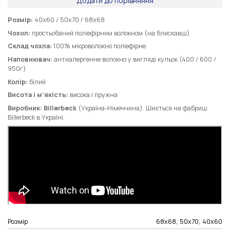
Додати до порівняння
Розмір:
40х60 / 50х70 / 68х68
Чохол:
простьобаний поліефірним волокном (на блискавці)
Склад чохла:
100% мікроволокно поліефірне
Наповнювач:
антиалергенне волокно у вигляді кульок (400 / 600 /
950г)
Колір:
білий
Висота і м’якість:
висока і пружна
Виробник:
Billerbeck
(Україна-Німеччина). Шиється на фабриці
Billerbeck в Україні.
Розмір
68х68, 50х70, 40х60