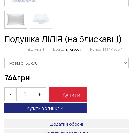
Подушка ЛІЛІЯ (на блискавці)
Відгуки: 1
Бренд:
Billerbeck
Номер:
1334-15/57
744
грн.
-
+
Купити
Купити в один клік
Додати в обрані