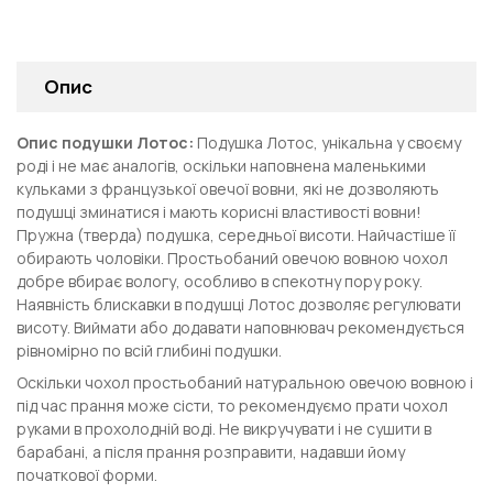
Опис
Опис подушки Лотос:
Подушка Лотос, унікальна у своєму
роді і не має аналогів, оскільки наповнена маленькими
кульками з французької овечої вовни, які не дозволяють
подушці зминатися і мають корисні властивості вовни!
Пружна (тверда) подушка, середньої висоти. Найчастіше її
обирають чоловіки. Простьобаний овечою вовною чохол
добре вбирає вологу, особливо в спекотну пору року.
Наявність блискавки в подушці Лотос дозволяє регулювати
висоту. Виймати або додавати наповнювач рекомендується
рівномірно по всій глибині подушки.
Оскільки чохол простьобаний натуральною овечою вовною і
під час прання може сісти, то рекомендуємо прати чохол
руками в прохолодній воді. Не викручувати і не сушити в
барабані, а після прання розправити, надавши йому
початкової форми.