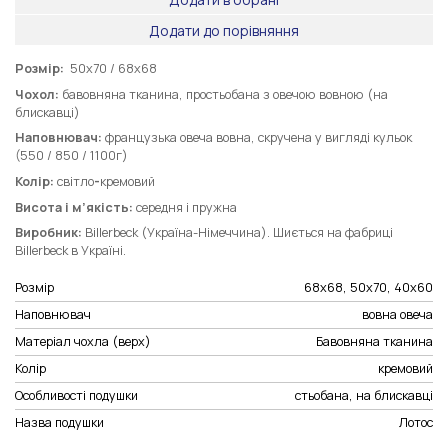
Додати до порівняння
Розмір:
50х70 / 68х68
Чохол:
бавовняна тканина, простьобана з овечою вовною (на
блискавці)
Н
аповнювач:
французька овеча вовна, скручена у вигляді кульок
(550 / 850 / 1100г)
Колір:
світло
-
кремовий
Висота і м’якість:
середня і пружна
Виробник:
Billerbeck (Україна-Німеччина). Шиється на фабриці
Billerbeck в Україні.
Розмір
68х68, 50х70, 40х60
Наповнювач
вовна овеча
Матеріал чохла (верх)
Бавовняна тканина
Колір
кремовий
Особливості подушки
стьобана, на блискавці
Назва подушки
Лотос