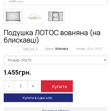
Подушка ЛОТОС вовняна (на
блискавці)
Відгуки: 0
Бренд:
Billerbeck
Номер:
1344-15/57
1.455
грн.
-
+
Купити
Купити в один клік
Додати в обрані