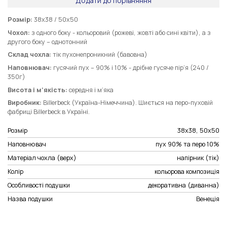
Додати до порівняння
Розмір:
38х38 / 50х50
Чохол:
з одного боку - кольоровий (рожеві, жовті або сині квіти), а з
другого боку – однотонний
Склад чохла:
тік пухонепроникний (бавовна)
Наповнювач:
гусячий пух – 90% і 10% - дрібне гусяче пір’я (240 /
350г)
Висота і м’якість:
середня і м’яка
Виробник:
Billerbeck (Україна-Німеччина). Шиється на перо-пуховій
фабриці Billerbeck в Україні.
Розмір
38х38, 50х50
Наповнювач
пух 90% та перо 10%
Матеріал чохла (верх)
напірник (тік)
Колір
кольорова композиція
Особливості подушки
декоративна (диванна)
Назва подушки
Венеція