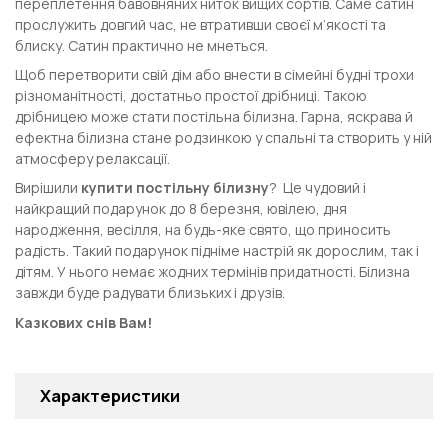
переплетення бавовняних ниток вищих сортів. Саме сатин
прослужить довгий час, не втративши своєї м’якості та
блиску. Сатин практично не мнеться.
Щоб перетворити свій дім або внести в сімейні будні трохи
різноманітності, достатньо простої дрібниці. Такою
дрібницею може стати постільна білизна. Гарна, яскрава й
ефектна білизна стане родзинкою у спальні та створить у ній
атмосферу релаксації.
Вирішили
купити постільну білизну
? Це чудовий і
найкращий подарунок до 8 березня, ювілею, дня
народження, весілля, на будь-яке свято, що приносить
радість. Такий подарунок підніме настрій як дорослим, так і
дітям. У нього немає жодних термінів придатності. Білизна
завжди буде радувати близьких і друзів.
Казкових снів Вам!
Характеристики