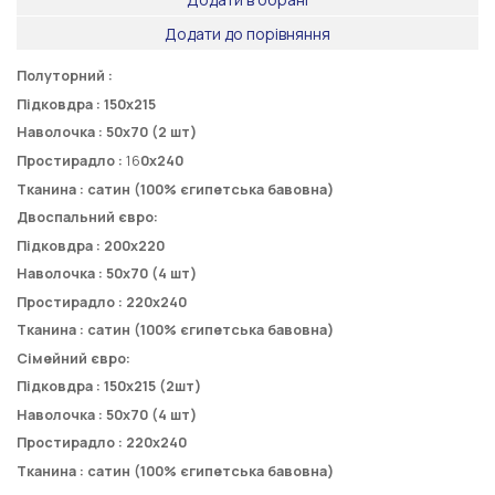
Додати до порівняння
Полуторний :
Підковдра :
150
х
215
Наволочка :
50
х
70 (2 шт)
Простирадло :
16
0
х
24
0
Тканина : сатин (100% єгипетська бавовна)
Двоспальний євро:
Підковдра :
200х220
Наволочка :
50
х
70 (4
шт)
Простирадло :
220х240
Тканина : сатин (100% єгипетська бавовна)
Сімейний євро:
Підковдра :
150х215 (2шт)
Наволочка :
50х70
(4
шт)
Простирадло :
220х240
Тканина :
сатин (100% єгипетська бавовна)