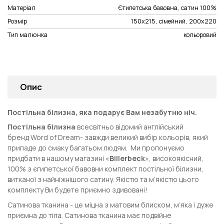
Матеріал
Єгипетська бавовна, сатин 100%
Розмір
150x215, сімейний, 200х220
Тип малюнка
кольоровий
Опис
Постільна білизна, яка подарує Вам незабутню ніч.
Постільна білизна
всесвітньо відомий англійський
бренд
Word of Dream
- завжди великий вибір кольорів, який
припаде до смаку багатьом людям. Ми пропонуємо
придбати в нашому магазині «
Billerbeck
», високоякісний,
100% з єгипетської бавовни комплект постільної білизни,
витканої з найніжнішого сатину. Якістю та м’якістю цього
комплекту Ви будете приємно здивовані!
Сатинова тканина - це міцна з матовим блиском, м’яка і дуже
приємна до тіла. Сатинова тканина має подвійне