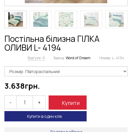
Постільна білизна ГІЛКА
ОЛИВИ L- 4194
Відгуки: 0
Бренд:
Word of Dream
Номер:
L- 4194
3.638
грн.
-
+
Купити
Купити в один клік
Додати в обрані