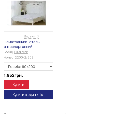
Відгуки: 0
Наматрaцник Готель
антиалергенний
Бренд:
Billerbeck
Номер:
2200-2/209
1.962
грн.
Купити
Купити в один клік