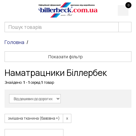
0
Головна
Показати фільтр
Наматрацники Біллербек
Знайдено:
1
-
1
серед
1
товар
змішана тканина (бавовна +)