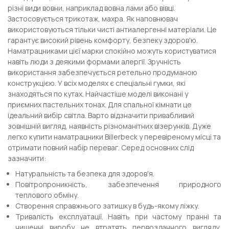
різні види вовни, наприклад вовна лами або вівці.
Застосовується трикотаж, махра. Як наповнювач
використовуються тільки чисті антиалергенні матеріали. Це
гарантує високий рівень комфорту, безпеку здоров'ю.
Наматрацниками цієї марки спокійно можуть користуватися
навіть люди з деякими формами алергії. Зручність
використання забезпечується ретельно продуманою
конструкцією. У всіх моделях є спеціальні гумки, які
знаходяться по кутах. Найчастіше моделі виконані у
приємних пастельних тонах. Для спальної кімнати це
ідеальний вибір світла. Варто відзначити привабливий
зовнішній вигляд, наявність різноманітних візерунків. Дуже
легко купити наматрацники Billerbeck у перевіреному місці та
отримати повний набір переваг. Серед основних слід
зазначити:
Натуральність та безпека для здоров'я.
Повітропроникність, забезпечення природного
теплового обміну.
Створення справжнього затишку в будь-якому ліжку.
Тривалість експлуатації. Навіть при частому пранні та
чищенні виробу не втратять первозданного вигляду,