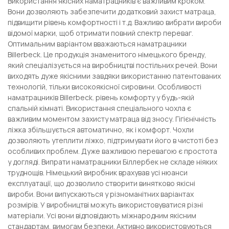
Використання якісних наматрацників є важливим кроком.
Вони дозволяють забезпечити додатковий захист матраца,
підвищити рівень комфортності і т.д. Важливо вибрати вироби
відомої марки, щоб отримати повний спектр переваг.
Оптимальним варіантом вважаються наматрацники
Billerbeck. Це продукція знаменитого німецького бренду,
який спеціалізується на виробництві постільних речей. Вони
виходять дуже якісними завдяки використанню патентованих
технологій, тільки високоякісної сировини. Особливості
наматрацників Billerbeck. рівень комфорту у будь-якій
спальній кімнаті. Використання спеціального чохла є
важливим моментом захисту матраца від зносу. Гігієнічність
ліжка збільшується автоматично, як і комфорт. Чохли
дозволяють утеплити ліжко, підтримувати його в чистоті без
особливих проблем. Дуже важливою перевагою є простота
у догляді. Випрати наматрацники Біллербек не складе ніяких
труднощів. Німецький виробник врахував усі нюанси
експлуатації, що дозволило створити винятково якісні
вироби. Вони випускаються у різноманітних варіантах
розмірів. У виробництві можуть використовуватися різні
матеріали. Усі вони відповідають міжнародним якісним
стандартам, вимогам безпеки. Активно використовуються