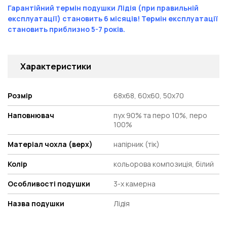
Гарантійний термін подушки Лідія (при правильній
експлуатації) становить 6 місяців! Термін експлуатації
становить приблизно 5-7 років.
Характеристики
Розмір
68х68, 60х60, 50х70
Наповнювач
пух 90% та перо 10%, перо
100%
Матеріал чохла (верх)
напірник (тік)
Колір
кольорова композиція, білий
Особливості подушки
3-х камерна
Назва подушки
Лідія