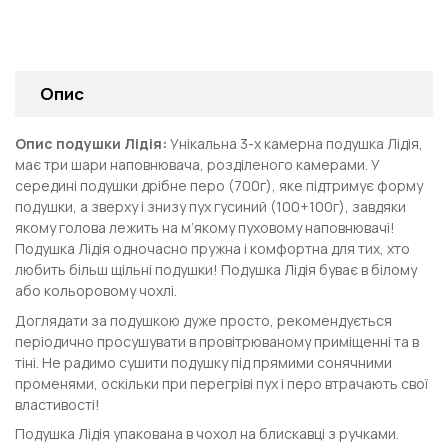
Опис
Опис подушки Лідія:
Унікальна 3-х камерна подушка Лідія,
має три шари наповнювача, розділеного камерами. У
середині подушки дрібне перо (700г), яке підтримує форму
подушки, а зверху і знизу пух гусиний (100+100г), завдяки
якому голова лежить на м’якому пуховому наповнювачі!
Подушка Лідія одночасно пружна і комфортна для тих, хто
любить більш щільні подушки! Подушка Лідія буває в білому
або кольоровому чохлі.
Доглядати за подушкою дуже просто, рекомендується
періодично просушувати в провітрюваному приміщенні та в
тіні. Не радимо сушити подушку під прямими сонячними
променями, оскільки при перегріві пух і перо втрачають свої
властивості!
Подушка Лідія упакована в чохол на блискавці з ручками.