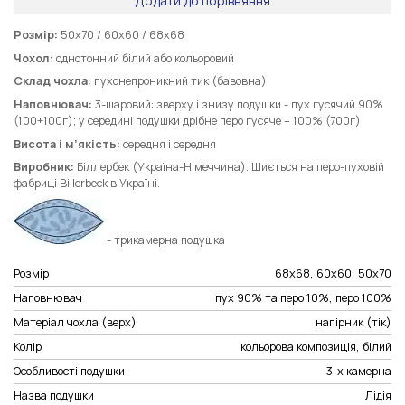
Додати до порівняння
Розмір:
50х70 / 60х60 / 68х68
Чохол:
однотонний білий або кольоровий
Склад чохла:
пухонепроникний тик (бавовна)
Наповнювач:
3-шаровий: зверху і знизу подушки - пух гусячий 90%
(100+100г); у середині подушки дрібне перо гусяче – 100% (700г)
Висота і м’якість:
середня і середня
Виробник:
Біллербек (Україна-Німеччина). Шиється на перо-пуховій
фабриці Billerbeck в Україні.
- трикамерна подушка
Розмір
68х68, 60х60, 50х70
Наповнювач
пух 90% та перо 10%, перо 100%
Матеріал чохла (верх)
напірник (тік)
Колір
кольорова композиція, білий
Особливості подушки
3-х камерна
Назва подушки
Лідія