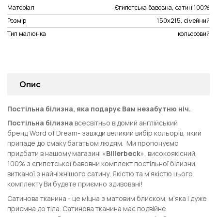
Матеріал
Єгипетська бавовна, сатин 100%
Розмір
150x215, сімейний
Тип малюнка
кольоровий
Опис
Постільна білизна, яка подарує Вам незабутню ніч.
Постільна білизна
всесвітньо відомий англійський
бренд
Word of Dream
- завжди великий вибір кольорів, який
припаде до смаку багатьом людям. Ми пропонуємо
придбати в нашому магазині «
Billerbeck
», високоякісний,
100% з єгипетської бавовни комплект постільної білизни,
витканої з найніжнішого сатину. Якістю та м’якістю цього
комплекту Ви будете приємно здивовані!
Сатинова тканина - це міцна з матовим блиском, м’яка і дуже
приємна до тіла. Сатинова тканина має подвійне