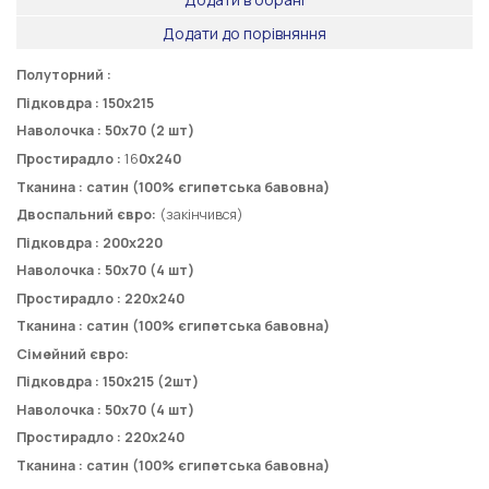
Додати до порівняння
Полуторний :
Підковдра :
150
х
215
Наволочка :
50
х
70 (2 шт)
Простирадло :
16
0
х
24
0
Тканина : сатин (100% єгипетська бавовна)
Двоспальний євро:
(закінчився)
Підковдра :
200х220
Наволочка :
50
х
70 (4
шт)
Простирадло :
220х240
Тканина : сатин (100% єгипетська бавовна)
Сімейний євро:
Підковдра :
150х215 (2шт)
Наволочка :
50х70
(4
шт)
Простирадло :
220х240
Тканина :
сатин (100% єгипетська бавовна)