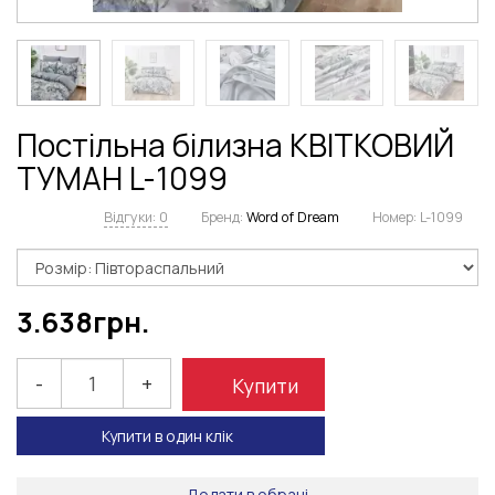
Постільна білизна КВІТКОВИЙ
ТУМАН L-1099
Відгуки: 0
Бренд:
Word of Dream
Номер:
L-1099
3.638
грн.
-
+
Купити
Купити в один клік
Додати в обрані