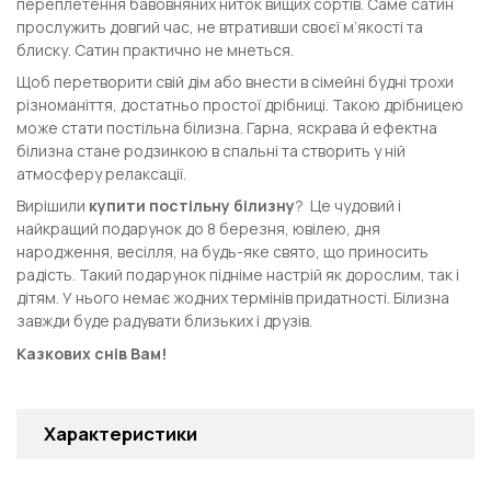
переплетення бавовняних ниток вищих сортів. Саме сатин
прослужить довгий час, не втративши своєї м’якості та
блиску. Сатин практично не мнеться.
Щоб перетворити свій дім або внести в сімейні будні трохи
різноманіття, достатньо простої дрібниці. Такою дрібницею
може стати постільна білизна. Гарна, яскрава й ефектна
білизна стане родзинкою в спальні та створить у ній
атмосферу релаксації.
Вирішили
купити постільну білизну
? Це чудовий і
найкращий подарунок до 8 березня, ювілею, дня
народження, весілля, на будь-яке свято, що приносить
радість. Такий подарунок підніме настрій як дорослим, так і
дітям. У нього немає жодних термінів придатності. Білизна
завжди буде радувати близьких і друзів.
Казкових снів Вам!
Характеристики