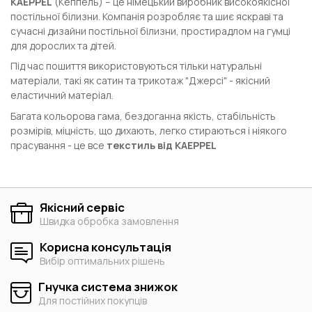
KAEPPEL
(Кеппель) – це німецький виробник високоякісної
постільної білизни. Компанія розробляє та шиє яскраві та
сучасні дизайни постільної білизни, простирадлом на гумці
для дорослих та дітей.
Під час пошиття використовуються тільки натуральні
матеріали, такі як сатин та трикотаж "Джерсі" - якісний
еластичний матеріал.
Багата кольорова гама, бездоганна якість, стабільність
розмірів, міцність, що дихають, легко стираються і ніякого
прасування - це все
текстиль від
KAEPPEL
Якісний сервіс
Швидка обробка замовлення
Корисна консультація
Вибір оптимальних рішень
Гнучка система знижок
Для постійних покупців