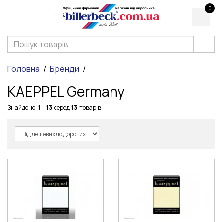
0
Головна
Бренди
KAEPPEL Germany
Знайдено:
1
-
13
серед
13
товарів