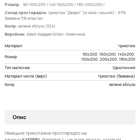
Розмір:
90-100х200 / 140-160x200 / 180-200x200 /
Склад простирадла:
трикотаж "Джерсі" (м’який і міцний) - 97%
бавовна 3% еластан
Колір:
зелене яблуко (324)
Виробник:
Adam Kaeppel GmbH, Німеччина
Матеріал
трикотаж
90х200, 160х200, 140х200,
Розмір
100х200, 200х200, 180х200
Тип малюнка
Однотонний
Матеріал чохла (верх)
трикотаж (бавовна)
Колір
зелене яблуко
Опис
Німецьке трикотажне простирадло на
резинці
KAEPPEL
(Кеппель) - це дуже зручно, оскільки