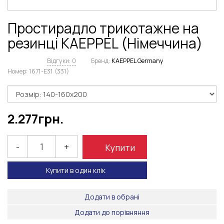
Простирадло трикотажне на
резинці KAEPPEL (Німеччина)
Відгуки: 0
Бренд:
KAEPPEL Germany
Номер:
1671-E31 (331)
2.277
грн.
-
+
Купити
Купити в один клік
Додати в обрані
Додати до порівняння