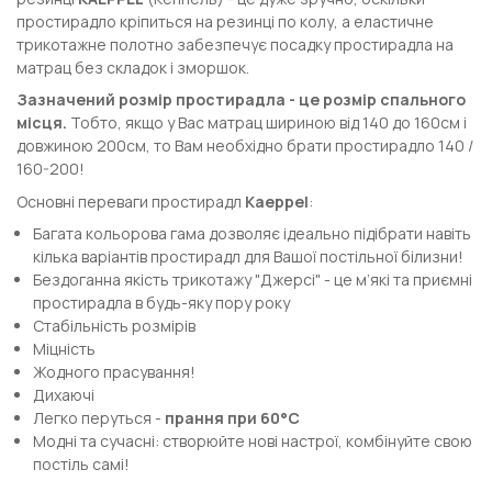
простирадло кріпиться на резинці по колу, а еластичне
трикотажне полотно забезпечує посадку простирадла на
матрац без складок і зморшок.
Зазначений розмір простирадла - це розмір спального
місця.
Тобто, якщо у Вас матрац шириною від 140 до 160см і
довжиною 200см, то Вам необхідно брати простирадло 140 /
160-200!
Основні переваги простирадл
Kaeppel
:
Багата кольорова гама дозволяє ідеально підібрати навіть
кілька варіантів простирадл для Вашої постільної білизни!
Бездоганна якість трикотажу "Джерсі" - це м’які та приємні
простирадла в будь-яку пору року
Стабільність розмірів
Міцність
Жодного прасування!
Дихаючі
Легко перуться -
прання при 60°С
Модні та сучасні: створюйте нові настрої, комбінуйте свою
постіль самі!