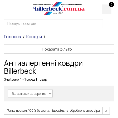
0
Головна
Ковдри
Показати фільтр
Антиалергенні ковдри
Billerbeck
Знайдено:
1
-
1
серед
1
товар
Тонка перкал, 100% бавовна, гідрофільна, оброблена алое віра