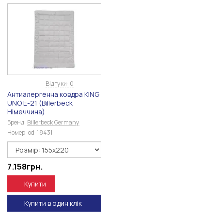
Відгуки: 0
Антиалергенна ковдра KING
UNO Е-21 (Billerbeck
Німеччина)
Бренд:
Billerbeck Germany
Номер:
od-18431
7.158
грн.
Купити
Купити в один клік