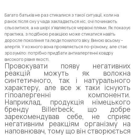
Багато батьків не раз стикалися з такої ситуації, коли на
ранок після сну у чада закладається ніс, очі починають
сльозитися, а на шкірі з'являються червоні плями. Як показує
практика, з подібною реакцією може стикатися навіть
доросле покоління та люди похилого віку. Виною всьому –
алергія. У кожного вона проявляється по-різному, але стає
зрозуміло: потрібно придбати антиалергенні ковдру
високого рівня якості.
Провокувати появу негативних
реакцій можуть як волокна
синтетичного, так і натурального
характеру, але все ж таки існують
гіпоалергенні компоненти.
Наприклад, продукція німецького
бренду Billerbeck, що добре
зарекомендував себе, не сприяє
негативним реакціям організму на
наповнювач, тому що він створюється