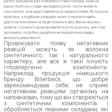
Багато батьків не раз стикалися з такої ситуації, коли на
ранок після сну у чада закладається ніс, очі починають
сльозитися, а на шкірі з'являються червоні плями. Як показує
практика, з подібною реакцією може стикатися навіть
доросле покоління та люди похилого віку. Виною всьому –
алергія. У кожного вона проявляється по-різному, але стає
зрозуміло: потрібно придбати антиалергенні ковдру
високого рівня якості.
Провокувати появу негативних
реакцій можуть як волокна
синтетичного, так і натурального
характеру, але все ж таки існують
гіпоалергенні компоненти.
Наприклад, продукція німецького
бренду Billerbeck, що добре
зарекомендував себе, не сприяє
негативним реакціям організму на
наповнювач, тому що він створюється
з синтетичних компонентів і
обробляється певними складами, які