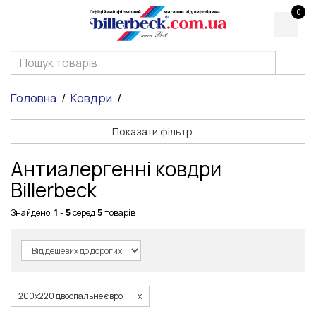
0
Головна
Ковдри
Показати фільтр
Антиалергенні ковдри
Billerbeck
Знайдено:
1
-
5
серед
5
товарів
200х220 двоспальне євро