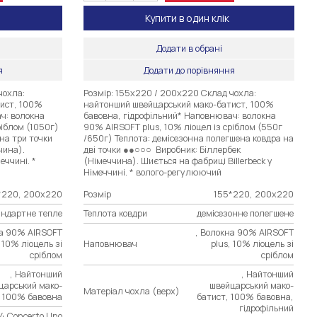
Купити в один клік
Додати в обрані
я
Додати до порівняння
чохла:
Розмір: 155х220 / 200х220 Склад чохла:
ист, 100%
найтонший швейцарський мако-батист, 100%
ч: волокна
бавовна, гідрофільний* Наповнювач: волокна
ріблом (1050г)
90% AIRSOFT plus, 10% ліоцел із сріблом (550г
на три точки
/650г) Теплота: демісезонна полегшена ковдра на
чина).
дві точки ●●○○○ Виробник: Біллербек
еччині. *
(Німеччина). Шиється на фабриці Billerbeck у
Німеччині. * волого-регулюючий
*220, 200х220
Розмір
155*220, 200х220
андартне тепле
Теплота ковдри
демісезонне полегшене
на 90% AIRSOFT
, Волокна 90% AIRSOFT
, 10% ліоцель зі
Наповнювач
plus, 10% ліоцель зі
сріблом
сріблом
, Найтонший
, Найтонший
царський мако-
швейцарський мако-
Матеріал чохла (верх)
, 100% бавовна
батист, 100% бавовна,
гідрофільний
4 Concerto Uno