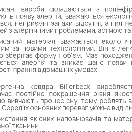
исані вироби складаються з поліефі
ють появу алергій, вважаються екологіч
ься, неприємні запахи відсутні, а пил 
ей з алергічними проблемами, астмою т
исаний матеріал вважається екологіч
им за новими технологіями. Він є легк
о зберігає форму і об'єм. Має походже
ається алергія та зникає шанс появи 
сті прання в домашніх умовах.
ергенна ковдра Billerbeck виробля
чає постійне покращення рівня якості
о вивчають процес сну, тому роблять 
. Серед їх основних переваг можна виділи
истання якісних наповнювачів та матері
зної тканини.