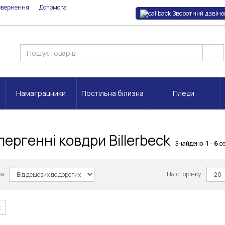
овернення
Допомога
Зворотний дзвіно
Наматрацники
Постільна білизна
Пледи
ергенні ковдри Billerbeck
Знайдено:
1
-
6
с
за
На сторінку