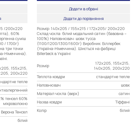
Додати в обрані
я
Додати до порівняння
205 /200х220
Розмір: 140х205 / 155х215 / 172х205/ 200х220
іпта), 60%
Склад чохла: білий модальний сатин (бавовна –
ергенна суміш
100%) Наповнювач: шовк тусса
00 / 1700г)
(1100/1200/1300/1600г) Виробник: Біллербек
на три точки
(Україна-Німеччина). Шиється на фабриці
на-Німеччина).
Billerbeck в Україні
аїні.
172х205, 155х215,
Розмір
х205, 155х215,
140х205, 200х220
х205, 200х220
Теплота ковдри
стандартне тепле
андартне тепле
Наповнювач
шовк
нтиалергенний
Матеріал чохла (верх)
сатин
% тенсел 60%
Назва ковдри
Тіффані
мікроволокно
Колір
білий
Верона Тенсел
білий