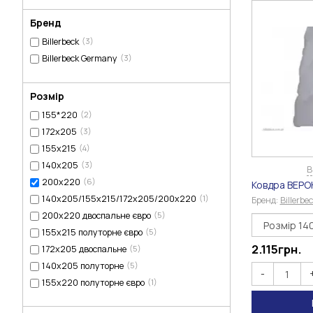
Бренд
Billerbeck
(3)
Billerbeck Germany
(3)
Розмір
155*220
(2)
172х205
(3)
155х215
(4)
140х205
(3)
В
200х220
(6)
Ковдра ВЕР
140х205/155х215/172х205/200х220
(1)
Бренд:
Billerbe
200х220 двоспальне євро
(5)
155х215 полуторне євро
(5)
2.115
грн.
172х205 двоспальне
(5)
140х205 полуторне
(5)
-
155х220 полуторне євро
(1)