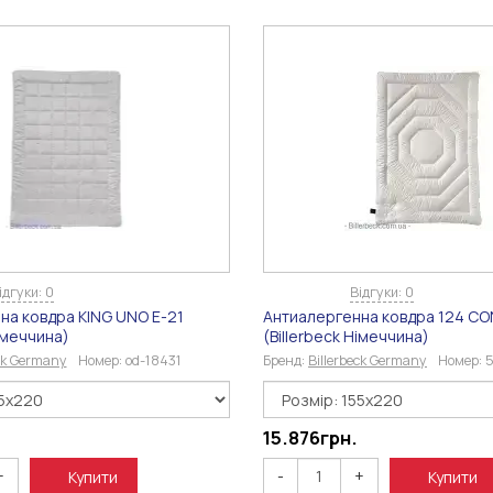
ідгуки: 0
Відгуки: 0
на ковдра KING UNO Е-21
Антиалергенна ковдра 124 C
Німеччина)
(Billerbeck Німеччина)
eck Germany
Номер:
od-18431
Бренд:
Billerbeck Germany
Номер:
15.876
грн.
+
-
+
Купити
Купити