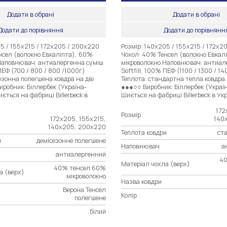
Додати в обрані
Додати в обрані
Додати до порівняння
Додати до порівнянн
5 / 155х215 / 172х205 / 200х220
Розмір: 140х205 / 155х215 / 172х
нсел (волокно Евкаліпта), 60%
Чохол: 40% Тенсел (волокно Евкал
Наповнювач: антиалергенна суміш
мікроволокно Наповнювач: антиал
 ПЕФ (700 / 800 / 800 /1000г)
Softfill, 100% ПЕФ (1100 / 1300 / 14
езонна полегшена ковдра на дві
Теплота: стандартна тепла ковдра 
робник: Біллербек (Україна-
●●●○○ Виробник: Біллербек (Украї
ється на фабриці Billerbeck в
Шиється на фабриці Billerbeck в Укр
172
Розмір
172х205, 155х215,
140
140х205, 200х220
Теплота ковдри
ст
и
демісезонне полегшене
Наповнювач
а
антиалергенний
40
Матеріал чохла (верх)
40% тенсел 60%
а (верх)
мікроволокно
Назва ковдри
Верона Тенсел
Колір
полегшене
білий