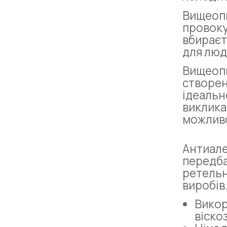
Вищеоп
провоку
вбираєт
для люд
Вищеоп
створен
ідеальн
виклик
можливо
Антиал
передба
ретельн
виробів
Викор
віско