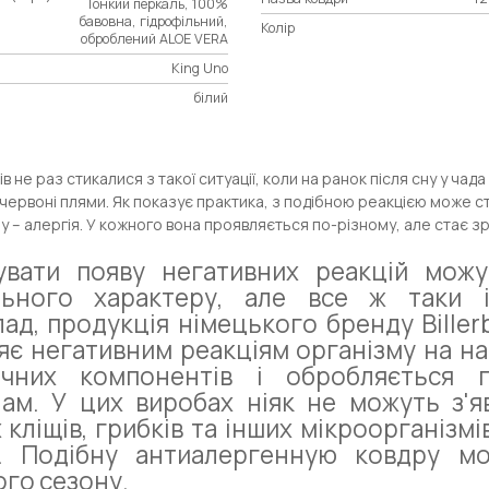
Тонкий перкаль, 100%
бавовна, гідрофільний,
Колір
оброблений ALOE VERA
King Uno
білий
в не раз стикалися з такої ситуації, коли на ранок після сну у чад
червоні плями. Як показує практика, з подібною реакцією може ст
 – алергія. У кожного вона проявляється по-різному, але стає з
увати появу негативних реакцій можу
льного характеру, але все ж таки і
ад, продукція німецького бренду Biller
яє негативним реакціям організму на на
ичних компонентів і обробляється 
ам. У цих виробах ніяк не можуть з'я
 кліщів, грибків та інших мікроорганізм
. Подібну антиалергенную ковдру мо
го сезону.