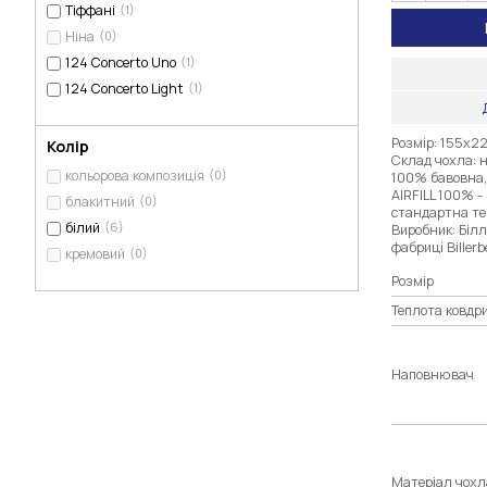
Тіффані
(1)
Ніна
(0)
124 Concerto Uno
(1)
124 Concerto Light
(1)
Розмір: 155х22
Колір
Склад чохла: 
кольорова композиція
(0)
100% бавовна,
AIRFILL 100% -
блакитний
(0)
стандартна те
білий
(6)
Виробник: Біл
фабриці Billerb
кремовий
(0)
Розмір
Теплота ковдр
Наповнювач
Матеріал чохл