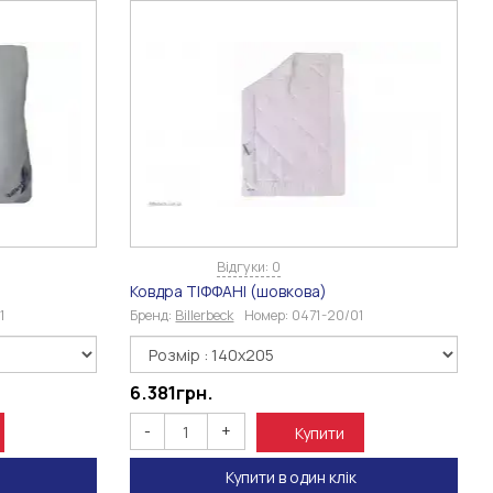
Відгуки: 0
Ковдра ТІФФАНІ (шовкова)
1
Бренд:
Billerbeck
Номер:
0471-20/01
6.381
грн.
-
+
Купити
Купити в один клік