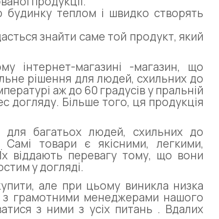
ваної продукції.
 будинку теплом і швидко створять
асться знайти саме той продукт, який
му інтернет-магазині -магазин, що
альне рішення для людей, схильних до
пературі аж до 60 градусів у пральній
с догляду. Більше того, ця продукція
 для багатьох людей, схильних до
. Самі товари є якісними, легкими,
Їх віддають перевагу тому, що вони
стим у догляді.
купити, але при цьому виникла низка
ся з грамотними менеджерами нашого
атися з ними з усіх питань . Вдалих