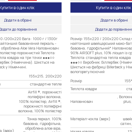
Купити в один клік
Купити в один клік
Додати в обрані
Додати в обрані
Додати до порівняння
Додати до порівнянн
0 /200х220 Вага : 1000 г / 1300г
Розмір: 155х220 / 200х220 Склад 
найтонший бавовняний перкаль -
найтонший швейцарський мако-бат
 оброблена Aloe Vera Наповнювач:
бавовна, гідрофільний* Наповнюва
 поліестер порожнистий Теплота:
90% AIRSOFT plus, 10% ліоцел із с
пла ковдра на три точки ●●●○○
Теплота: стандартна тепла ковдра 
лербек (Німеччина). Шиється на
●●●○○ Виробник: Біллербек (Німеч
eck у Німеччині.
Шиється на фабриці Billerbeck у Нім
вологорегулюючий
155х215, 200х220
Розмір
155
и
стандартне тепле
Теплота ковдри
ст
Airfill ®, порожнисті
поліефірні волокна,
, Волок
100% поліестер, Airfill ®,
Наповнювач
plus
порожнисті поліефірні
волокна, 100% поліестер
Тонка перкал, 100%
Матеріал чохла (верх)
швей
бавовна, гідрофільна,
сатин
оброблена алое віра,
а (верх)
Назва ковдри
12