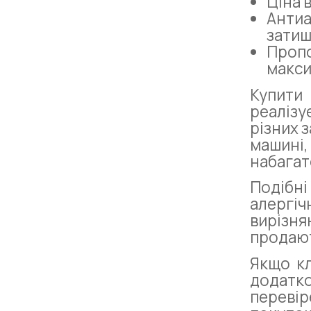
Ціна 
Антиа
затиш
Пропо
макси
Купити
реалізу
різних 
машині,
набагат
Подібн
алергіч
вирізня
продают
Якщо кл
додатко
перевір