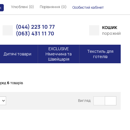
Улюблені (0)
Порівняння (
)
0
Особистий кабінет
к
(044) 223 10 77
КОШИК
(063) 431 11 70
порожній
EXCLUSIVE
Текстиль для
Дитячі товари
Німеччина та
готелів
Швейцарія
еред
6
товарів
Вигляд