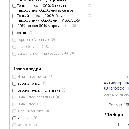
100% бавовна, гідрофільний
Тонка перкал, 100% бавовна,
(1)
гідрофільна, оброблена алое віра
Тонкий перкаль, 100% бавовна,
(1)
гідрофільний, оброблений ALOE VERA
40% тенсел 60% мікроволокно
(2)
сатин
(1)
перкаль (бавовна)
(0)
бязь (бавовна)
(0)
змішана тканина (бавовна +)
(0)
Назва ковдри
В
Ніна Плюс легка
(0)
Антиалерген
Верона Тенсел
(1)
(Billerbeck 
Верона Тенсел полегшене
(1)
Бренд:
Billerb
Ніна Плюс полегшене
(0)
Ніна Плюс
(0)
King Superlight
(0)
7.158
грн.
King Uno
(1)
-
Коттона
(0)