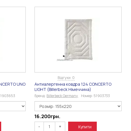
Відгуки: 0
ONCERTO UNO
Антиалергенна ковдра 124 CONCERTO
LIGHT (Billerbeck Німеччина)
51903653
Бренд:
Billerbeck Germany
Номер:
51903733
16.200
грн.
-
+
Купити