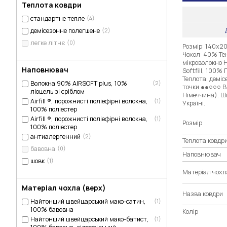
Теплота ковдри
стандартне тепле
(4)
демісезонне полегшене
(2)
легке літнє
(0)
Розмір: 140х20
Чохол: 40% Те
мікроволокно 
Наповнювач
Softfill, 100%
Теплота: деміс
Волокна 90% AIRSOFT plus, 10%
(2)
точки ●●○○○ Ви
ліоцель зі сріблом
Німеччина). Ши
Airfill ®, порожнисті поліефірні волокна,
(1)
Україні.
100% поліестер
Airfill ®, порожнисті поліефірні волокна,
(1)
Розмір
100% поліестер
антиалергенний
(2)
Теплота ковдр
бавовна
(0)
Наповнювач
шовк
(1)
Матеріал чохл
Матеріал чохла (верх)
Назва ковдри
Найтонший швейцарський мако-сатин,
(1)
100% бавовна
Колір
Найтонший швейцарський мако-батист,
(1)