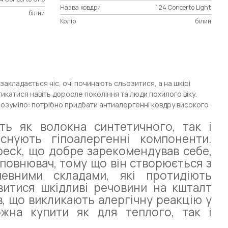
Назва ковдри
124 Concerto Light
білий
Колір
білий
а закладається ніс, очі починають сльозитися, а на шкірі
икатися навіть доросле покоління та люди похилого віку.
розуміло: потрібно придбати антиалергенні ковдру високого
ть як волокна синтетичного, так і
снують гіпоалергенні компоненти.
beck, що добре зарекомендував себе,
повнювач, тому що він створюється з
певними складами, які протидіють
витися шкідливі речовини на кшталт
ів, що викликають алергічну реакцію у
жна купити як для теплого, так і