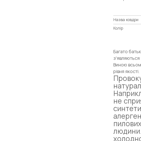
Назва ковдри
Колір
Багато батькі
з'являються 
Виною всьому
рівня якості.
Провок
натура
Наприкл
не спри
синтет
алерген
пилових
людини
холодно