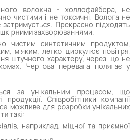
рного волокна - холлофайбера, не
но чистими і не токсичні. Волога не
не затримується. Прекрасно підходять
а шкірними захворюваннями.
но чистим синтетичним продуктом,
им, м'яким, легко циркулює повітря,
ння штучного характеру, через що не
комах. Чергова перевага полягає у
ється за унікальним процесом, що
 продукції. Співробітники компанії
все можливе для розробки унікальних
ти такі:
алів, наприклад, міцної та приємної