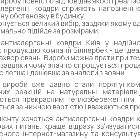
виробу повністю відповідає якості реалізо
лергенні ковдри сприяють наповненню
ну обстановку в будинку.
нується великий вибір, завдяки якому вд
мально підійде за розмірами.
 антиалергенні ковдри Київ у надійно
є продукцію компанії Біллербек - це іде
захворювань. Вироби можна прати при тем
 завдяки чому значно спрощується проце
о легша і дешевша за аналоги з вовни.
і вироби вже давно стали порятунком
них реакцій на натуральні матеріали
ються прекрасним теплозбереженням. 
ься за нижчою вартістю і вважаються про
ієнту хочеться антиалергенні ковдри 
вих питань, краще відразу зв'язувати
еного інтернет-магазину та консультув