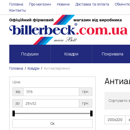
Головна
Про магазин
Новини
Доставка та оплата
Обмін/п
Контакты
Подушки
Ковдри
Покривала
Головна
Ковдри
Антиалергенні
Антиал
Ціна
від
грн.
Сортувати 
до
грн.
200х220
Ок