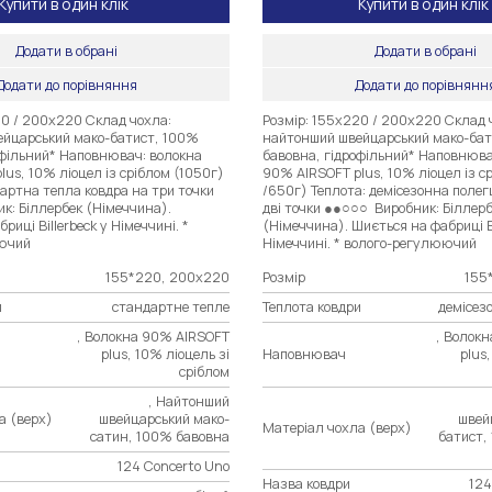
Купити в один клік
Купити в один клік
Додати в обрані
Додати в обрані
Додати до порівняння
Додати до порівнянн
20 / 200х220 Склад чохла:
Розмір: 155х220 / 200х220 Склад 
йцарський мако-батист, 100%
найтонший швейцарський мако-бат
офільний* Наповнювач: волокна
бавовна, гідрофільний* Наповнюва
us, 10% ліоцел із сріблом (1050г)
90% AIRSOFT plus, 10% ліоцел із с
артна тепла ковдра на три точки
/650г) Теплота: демісезонна полег
к: Біллербек (Німеччина).
дві точки ●●○○○ Виробник: Біллер
риці Billerbeck у Німеччині. *
(Німеччина). Шиється на фабриці Bi
ючий
Німеччині. * волого-регулюючий
155*220, 200х220
Розмір
155
и
стандартне тепле
Теплота ковдри
демісез
, Волокна 90% AIRSOFT
, Волок
plus, 10% ліоцель зі
Наповнювач
plus
сріблом
, Найтонший
а (верх)
швейцарський мако-
швей
Матеріал чохла (верх)
сатин, 100% бавовна
батист,
124 Concerto Uno
Назва ковдри
124