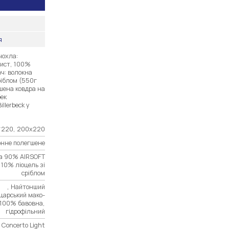
я
чохла:
ист, 100%
ч: волокна
ріблом (550г
шена ковдра на
бек
llerbeck у
*220, 200х220
онне полегшене
на 90% AIRSOFT
, 10% ліоцель зі
сріблом
, Найтонший
царський мако-
 100% бавовна,
гідрофільний
 Concerto Light