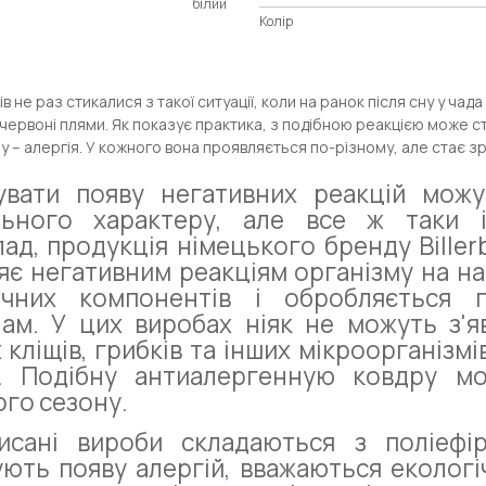
білий
Колір
в не раз стикалися з такої ситуації, коли на ранок після сну у чад
червоні плями. Як показує практика, з подібною реакцією може ст
 – алергія. У кожного вона проявляється по-різному, але стає з
увати появу негативних реакцій можу
льного характеру, але все ж таки і
ад, продукція німецького бренду Biller
яє негативним реакціям організму на на
ичних компонентів і обробляється 
ам. У цих виробах ніяк не можуть з'я
 кліщів, грибків та інших мікроорганізм
. Подібну антиалергенную ковдру мо
го сезону.
исані вироби складаються з поліефі
ють появу алергій, вважаються екологіч