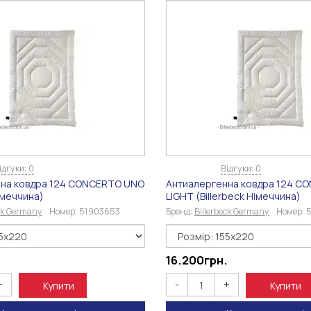
ідгуки: 0
Відгуки: 0
на ковдра 124 CONCERTO UNO
Антиалергенна ковдра 124 C
Німеччина)
LIGHT (Billerbeck Німеччина)
eck Germany
Номер:
51903653
Бренд:
Billerbeck Germany
Номер:
5
16.200
грн.
+
-
+
Купити
Купити