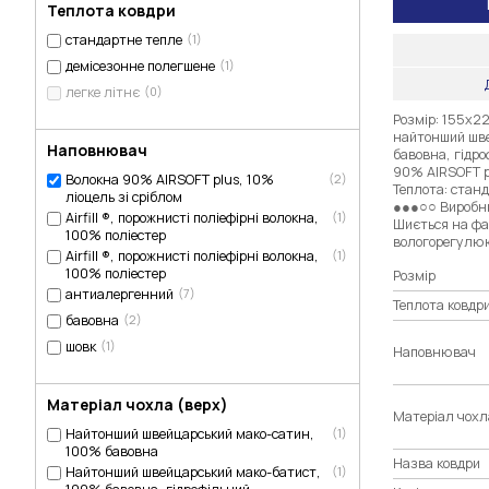
Теплота ковдри
стандартне тепле
(1)
демісезонне полегшене
(1)
легке літнє
(0)
Розмір: 155х2
найтонший шве
Наповнювач
бавовна, гідр
90% AIRSOFT pl
Волокна 90% AIRSOFT plus, 10%
(2)
Теплота: станд
ліоцель зі сріблом
●●●○○ Виробни
Airfill ®, порожнисті поліефірні волокна,
(1)
Шиється на фаб
100% поліестер
вологорегулю
Airfill ®, порожнисті поліефірні волокна,
(1)
100% поліестер
Розмір
антиалергенний
(7)
Теплота ковдр
бавовна
(2)
шовк
(1)
Наповнювач
Матеріал чохла (верх)
Матеріал чохл
Найтонший швейцарський мако-сатин,
(1)
100% бавовна
Назва ковдри
Найтонший швейцарський мако-батист,
(1)