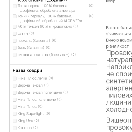
100% бавовна, гідрофільний
Колір
Тонка перкал, 100% бавовна,
(0)
гідрофільна, оброблена алое віра
Тонкий перкаль, 100% бавовна,
(0)
гідрофільний, оброблений ALOE VERA
40% тенсел 60% мікроволокно
(0)
Багато батькі
з'являються 
сатин
(0)
Виною всьому
перкаль (бавовна)
(0)
рівня якості.
бязь (бавовна)
(0)
Провок
змішана тканина (бавовна +)
(0)
натура
Наприкл
Назва ковдри
не спри
Ніна Плюс легка
(0)
синтет
Верона Тенсел
(0)
алерген
Верона Тенсел полегшене
(0)
пилових
Ніна Плюс полегшене
(0)
людини
Ніна Плюс
(0)
холодно
King Superlight
(0)
Вищеоп
King Uno
(0)
провоку
Коттона
(0)