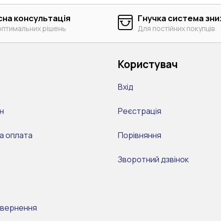
сна консультація
Гнучка система зн
оптимальних рішень
Для постійних покупців
Користувач
Вхід
н
Реєстрація
а оплата
Порівняння
Зворотний дзвінок
овернення