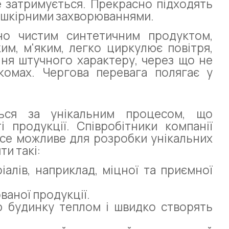
не затримується. Прекрасно підходять
а шкірними захворюваннями.
но чистим синтетичним продуктом,
им, м'яким, легко циркулює повітря,
ння штучного характеру, через що не
комах. Чергова перевага полягає у
ється за унікальним процесом, що
 продукції. Співробітники компанії
все можливе для розробки унікальних
ти такі:
алів, наприклад, міцної та приємної
ваної продукції.
 будинку теплом і швидко створять