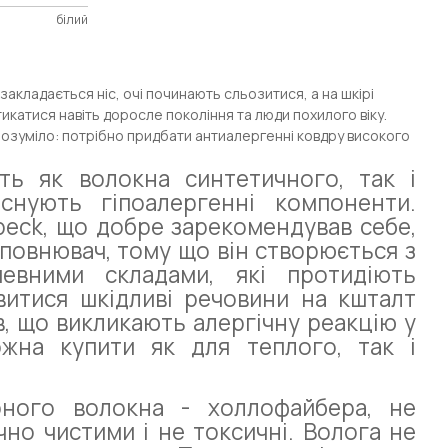
білий
а закладається ніс, очі починають сльозитися, а на шкірі
икатися навіть доросле покоління та люди похилого віку.
розуміло: потрібно придбати антиалергенні ковдру високого
ть як волокна синтетичного, так і
снують гіпоалергенні компоненти.
beck, що добре зарекомендував себе,
повнювач, тому що він створюється з
певними складами, які протидіють
витися шкідливі речовини на кшталт
ів, що викликають алергічну реакцію у
жна купити як для теплого, так і
рного волокна - холлофайбера, не
но чистими і не токсичні. Волога не