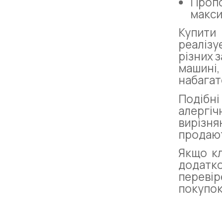
Пропо
макси
Купити
реалізу
різних 
машині,
набагат
Подібн
алергіч
вирізня
продают
Якщо кл
додатко
перевір
покупок