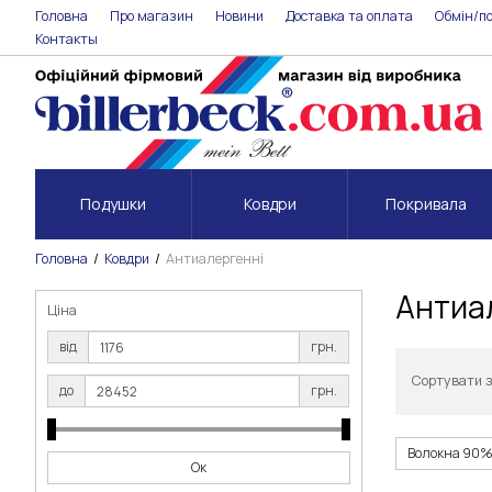
Головна
Про магазин
Новини
Доставка та оплата
Обмін/п
Контакты
Подушки
Ковдри
Покривала
Головна
Ковдри
Антиалергенні
Антиал
Ціна
від
грн.
Сортувати 
до
грн.
Волокна 90% 
Ок