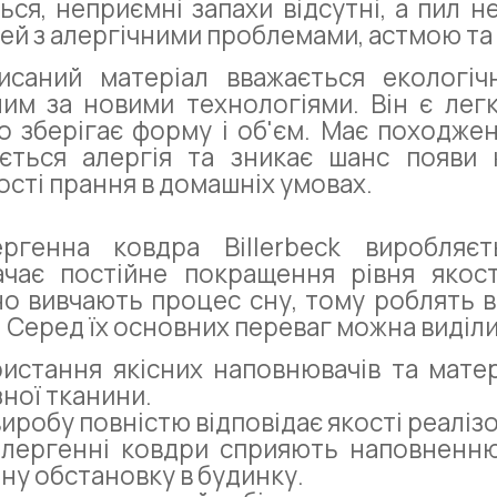
ься, неприємні запахи відсутні, а пил 
ей з алергічними проблемами, астмою т
исаний матеріал вважається екологіч
им за новими технологіями. Він є легк
о зберігає форму і об'єм. Має походже
ається алергія та зникає шанс появи 
сті прання в домашніх умовах.
ергенна ковдра Billerbeck виробля
чає постійне покращення рівня якості
о вивчають процес сну, тому роблять 
. Серед їх основних переваг можна виділи
истання якісних наповнювачів та матері
зної тканини.
виробу повністю відповідає якості реалізо
лергенні ковдри сприяють наповненню
ну обстановку в будинку.