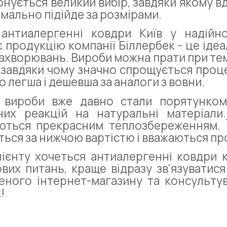
нується великий вибір, завдяки якому вд
мально підійде за розмірами.
 антиалергенні ковдри Київ у надійно
є продукцію компанії Біллербек - це іде
захворювань. Вироби можна прати при тем
 завдяки чому значно спрощується проце
о легша і дешевша за аналоги з вовни.
і вироби вже давно стали порятунком
них реакцій на натуральні матеріали
ються прекрасним теплозбереженням. 
ься за нижчою вартістю і вважаються про
ієнту хочеться антиалергенні ковдри 
вих питань, краще відразу зв'язувати
еного інтернет-магазину та консультув
!