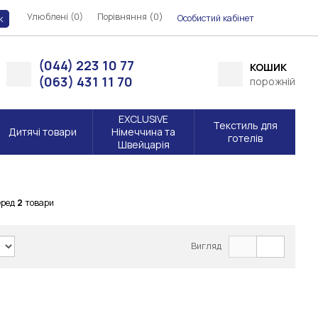
Улюблені (0)
Порівняння (
)
0
Особистий кабінет
к
(044) 223 10 77
КОШИК
(063) 431 11 70
порожній
EXCLUSIVE
Текстиль для
Дитячі товари
Німеччина та
готелів
Швейцарія
еред
2
товари
Вигляд