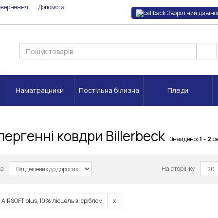
овернення
Допомога
Зворотний дзвіно
Наматрацники
Постільна білизна
Пледи
ергенні ковдри Billerbeck
Знайдено:
1
-
2
с
за
На сторінку
AIRSOFT plus, 10% ліоцель зі сріблом