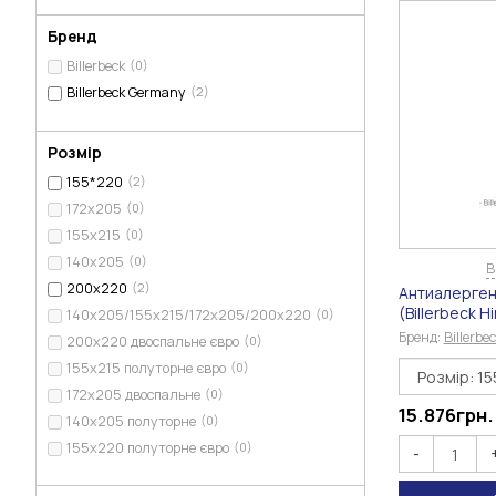
Бренд
Billerbeck
(0)
Billerbeck Germany
(2)
Розмір
155*220
(2)
172х205
(0)
155х215
(0)
140х205
(0)
В
200х220
(2)
Антиалерген
(Billerbeck 
140х205/155х215/172х205/200х220
(0)
Бренд:
Billerb
200х220 двоспальне євро
(0)
155х215 полуторне євро
(0)
172х205 двоспальне
(0)
15.876
грн.
140х205 полуторне
(0)
155х220 полуторне євро
(0)
-