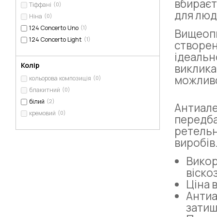
вбираєт
Тіффані
(0)
для люд
Ніна
(0)
124 Concerto Uno
(1)
Вищеоп
124 Concerto Light
(1)
створен
ідеальн
Колір
виклик
можливо
кольорова композиція
(0)
блакитний
(0)
білий
(2)
Антиал
кремовий
(0)
передба
ретельн
виробів
Викор
віско
Ціна 
Антиа
затиш