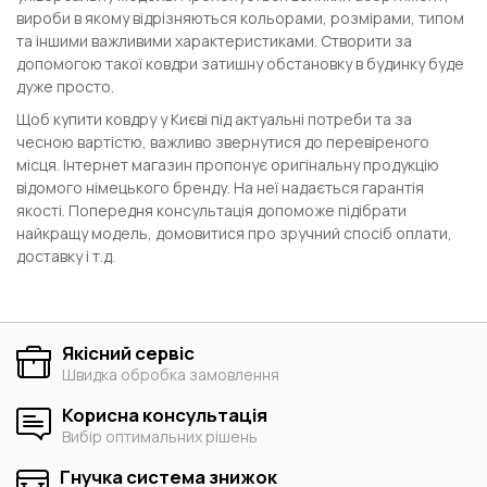
вироби в якому відрізняються кольорами, розмірами, типом
та іншими важливими характеристиками. Створити за
допомогою такої ковдри затишну обстановку в будинку буде
дуже просто.
Щоб купити ковдру у Києві під актуальні потреби та за
чесною вартістю, важливо звернутися до перевіреного
місця. Інтернет магазин пропонує оригінальну продукцію
відомого німецького бренду. На неї надається гарантія
якості. Попередня консультація допоможе підібрати
найкращу модель, домовитися про зручний спосіб оплати,
доставку і т.д.
Якісний сервіс
Швидка обробка замовлення
Корисна консультація
Вибір оптимальних рішень
Гнучка система знижок