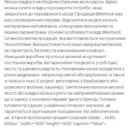
Якісна ковдра є необхідним спальним аксесуаром. Зараз
можна купити ковдру під конкретні потреби, якщо
звернутися до перевіреного місця. Продукція Billerbeck має
масу незаперечних переваг. Відрізнятися моделі можуть
матеріалами наповнювача, кольоровим виконанням та
іншими параметрами. Основні особливості ковдр Billerbeck
Це високоякісна продукція, яка виготовляється за сучасними
технологіями. Використовуються лише найкращі матеріали,
які гарантують безпеку та максимальний комфорт.
Німецький виробник пропонує великий асортимент
постільних виробів, які гармонійно поєднують у собі гідну
якість та адекватну вартість. Наповнювач може складатися з
різних видів вовни, наприклад овечої або верблюжої, а також
з гусячого пуху. Є моделі, виготовлені з бамбукового або
шовкового волокна, кашеміру, синтетичних волокон високої
якості. Всі ковдри можна купити за найприйнятнішими цінами,
що є однією з основних переваг даного бренду. Головне
купувати продукцію у надійному інтернет-магазині, де
гарантується оригінальне походження. Ми забезпечуємо
це, а також пропонуємо кращий сучасний сервіс. ; width:
600px;" width="600" height="600" caption="false">