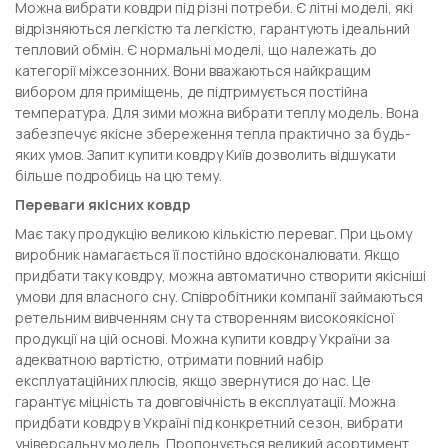
Можна вибрати ковдри під різні потреби. Є літні моделі, які
відрізняються легкістю та легкістю, гарантують ідеальний
тепловий обмін. Є нормальні моделі, що належать до
категорії міжсезонних. Вони вважаються найкращим
вибором для приміщень, де підтримується постійна
температура. Для зими можна вибрати теплу модель. Вона
забезпечує якісне збереження тепла практично за будь-
яких умов. Запит купити ковдру Київ дозволить відшукати
більше подробиць на цю тему.
Переваги якісних ковдр
Має таку продукцію великою кількістю переваг. При цьому
виробник намагається її постійно вдосконалювати. Якщо
придбати таку ковдру, можна автоматично створити якісніші
умови для власного сну. Співробітники компанії займаються
ретельним вивченням сну та створенням високоякісної
продукції на цій основі. Можна купити ковдру України за
адекватною вартістю, отримати повний набір
експлуатаційних плюсів, якщо звернутися до нас. Це
гарантує міцність та довговічність в експлуатації. Можна
придбати ковдру в Україні під конкретний сезон, вибрати
універсальну модель. Пропонується великий асортимент,