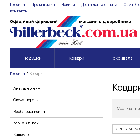
Головна
Про магазин
Новини
Доставка та оплата
Обмін/п
Контакты
Подушки
Ковдри
Покривала
Головна
Ковдри
Ковдри
Антиалергенні
Овеча шерсть
Сортувати 
Верблюжа вовна
вовна Альпакі
GRETA MONO
Кашемір