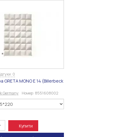
ідгуки: 0
а GRETA MONO E 14 (Billerbeck
eck Germany
Номер:
8551608002
.
+
Купити