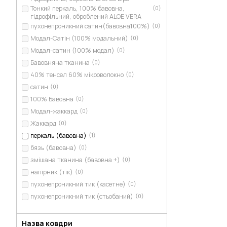
Тонкий перкаль, 100% бавовна,
(0)
гідрофільний, оброблений ALOE VERA
пухонепроникний сатин(бавовна100%)
(0)
Модал-Сатін (100% модальний)
(0)
Модал-сатин (100% модал)
(0)
Бавовняна тканина
(0)
40% тенсел 60% мікроволокно
(0)
сатин
(0)
100% Бавовна
(0)
Модал-жаккард
(0)
Жаккард
(0)
перкаль (бавовна)
(1)
бязь (бавовна)
(0)
змішана тканина (бавовна +)
(0)
напірник (тік)
(0)
пухонепроникний тик (касетне)
(0)
пухонепроникний тик (стьобаний)
(0)
Назва ковдри