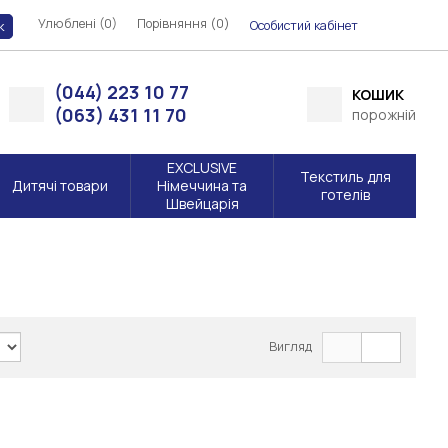
Улюблені (0)
Порівняння (
)
0
Особистий кабінет
к
(044) 223 10 77
КОШИК
(063) 431 11 70
порожній
EXCLUSIVE
Текстиль для
Дитячі товари
Німеччина та
готелів
Швейцарія
Вигляд