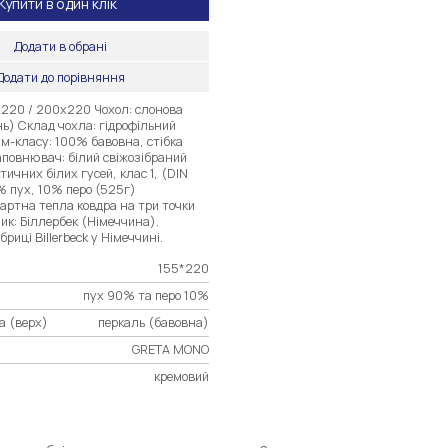
Купити в один клік
Додати в обрані
Додати до порівняння
х220 / 200х220 Чохол: слонова
ь) Склад чохла: гідрофільний
м-класу: 100% бавовна, стібка
повнювач: білий свіжозібраний
тичних білих гусей, клас 1, (DIN
 пух, 10% перо (525г)
артна тепла ковдра на три точки
к: Біллербек (Німеччина).
риці Billerbeck у Німеччині.
155*220
пух 90% та перо 10%
а (верх)
перкаль (бавовна)
GRETA MONO
кремовий