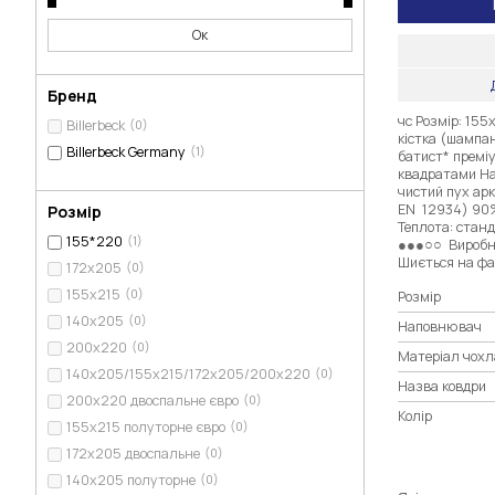
Ок
Бренд
чс Розмір: 155
Billerbeck
(0)
кістка (шампан
Billerbeck Germany
(1)
батист* преміу
квадратами На
чистий пух арк
EN 12934) 90%
Розмір
Теплота: станд
155*220
(1)
●●●○○ Виробни
Шиється на фаб
172х205
(0)
155х215
(0)
Розмір
140х205
(0)
Наповнювач
200х220
(0)
Матеріал чохл
140х205/155х215/172х205/200х220
(0)
Назва ковдри
200х220 двоспальне євро
(0)
Колір
155х215 полуторне євро
(0)
172х205 двоспальне
(0)
140х205 полуторне
(0)