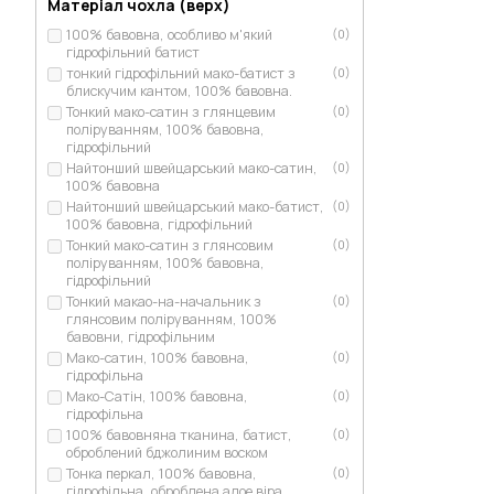
Матеріал чохла (верх)
100% бавовна, особливо м'який
(0)
гідрофільний батист
тонкий гідрофільний мако-батист з
(0)
блискучим кантом, 100% бавовна.
Тонкий мако-сатин з глянцевим
(0)
поліруванням, 100% бавовна,
гідрофільний
Найтонший швейцарський мако-сатин,
(0)
100% бавовна
Найтонший швейцарський мако-батист,
(0)
100% бавовна, гідрофільний
Тонкий мако-сатин з глянсовим
(0)
поліруванням, 100% бавовна,
гідрофільний
Тонкий макао-на-начальник з
(0)
глянсовим поліруванням, 100%
бавовни, гідрофільним
Мако-сатин, 100% бавовна,
(0)
гідрофільна
Мако-Сатін, 100% бавовна,
(0)
гідрофільна
100% бавовняна тканина, батист,
(0)
оброблений бджолиним воском
Тонка перкал, 100% бавовна,
(0)
гідрофільна, оброблена алое віра