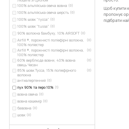
ліоцель зі сріблом
100% альпійська овеча вовна
(0)
Щоб купити к
100% альпійська овеча шерсть
(0)
пропонує ори
100% шовк "тусса"
(0)
підібрати на
100% шовк "tussa"
(0)
90% волокна бамбуку, 10% AIRSOFT
(0)
Airfill ®, порожнисті поліефірні волокна,
(0)
100% поліестер
Airfill ®, порожнисті поліефірні волокна,
(0)
100% поліестер
60% верблюда вовни, 40% вовна
(0)
овець Чесан
85% шовк Тусса, 15% поліефірного
(0)
волокна
антиалергенний
(0)
пух 90% та перо 10%
(1)
вовна овеча
(0)
вовна кашемір
(0)
бавовна
(0)
шовк
(0)