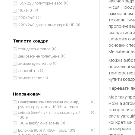
Якісна ковдр
155х220 полуторне євро
(0)
місця. Проду
110х140
(0)
виконанням т
220х240
(0)
технологіям
220х240 двоспальне євро КІНГ
(0)
пропонує вел
складатися з
шовкового во
Теплота ковдри
основних пер
стандартне тепле
(0)
Ми забезпечу
демісезонне полегшене
(0)
Можна вибрат
зимове дуже тепле
(0)
нормальні мо
легке літнє
(0)
температура.
зимове тепле
(0)
купити ковдр
Переваги як
Наповнювач
Має таку про
Найкращий гімалайський кашемір,
(0)
можна автома
ручне сортування, 100% кашемір
створенням в
свіжий білий пух ісландських гусей
(0)
експлуатацій
100%
конкретний 
100% верблюжа вовна
(0)
розмірами, т
Волокна 90% AIRSOFT plus, 10%
(0)
просто.