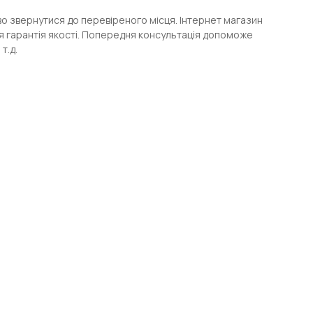
иво звернутися до перевіреного місця. Інтернет магазин
я гарантія якості. Попередня консультація допоможе
т.д.