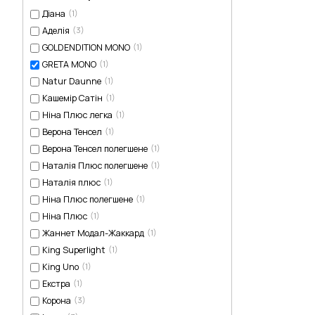
Діана
(1)
Аделія
(3)
GOLDENDITION MONO
(1)
GRETA MONO
(1)
Natur Daunne
(1)
Кашемір Сатін
(1)
Ніна Плюс легка
(1)
Верона Тенсел
(1)
Верона Тенсел полегшене
(1)
Наталія Плюс полегшене
(1)
Наталія плюс
(1)
Ніна Плюс полегшене
(1)
Ніна Плюс
(1)
Жаннет Модал-Жаккард
(1)
King Superlight
(1)
King Uno
(1)
Екстра
(1)
Корона
(3)