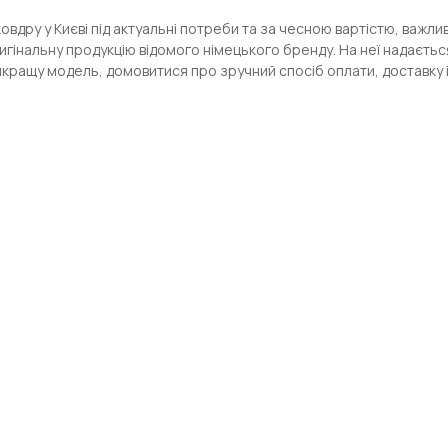
овдру у Києві під актуальні потреби та за чесною вартістю, важл
гінальну продукцію відомого німецького бренду. На неї надаєтьс
йкращу модель, домовитися про зручний спосіб оплати, доставку і 