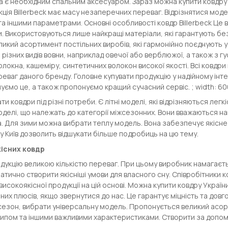
а є необхідним спальним аксесуаром. Зараз можна купити ковдру
кція Billerbeck має масу незаперечних переваг. Відрізнятися мо
а іншими параметрами. Основні особливості ковдр Billerbeck Це 
и. Використовуються лише найкращі матеріали, які гарантують б
икий асортимент постільних виробів, які гармонійно поєднують у 
 різних видів вовни, наприклад овечої або верблюжої, а також з г
локна, кашеміру, синтетичних волокон високої якості. Всі ковдри
еваг даного бренду. Головне купувати продукцію у надійному інт
ємо це, а також пропонуємо кращий сучасний сервіс. ; width: 60
и ковдри під різні потреби. Є літні моделі, які відрізняються легк
делі, що належать до категорії міжсезонних. Вони вважаються н
 Для зими можна вибрати теплу модель. Вона забезпечує якісне
у Київ дозволить відшукати більше подробиць на цю тему.
існих ковдр
дукцію великою кількістю переваг. При цьому виробник намагаєть
тично створити якісніші умови для власного сну. Співробітники 
исокоякісної продукції на цій основі. Можна купити ковдру Украї
них плюсів, якщо звернутися до нас. Це гарантує міцність та довгов
сезон, вибрати універсальну модель. Пропонується великий асор
ипом та іншими важливими характеристиками. Створити за допом