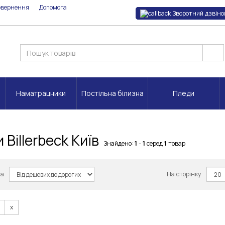
овернення
Допомога
Зворотний дзвіно
Наматрацники
Постільна білизна
Пледи
 Billerbeck Київ
Знайдено:
1
-
1
серед
1
товар
за
На сторінку