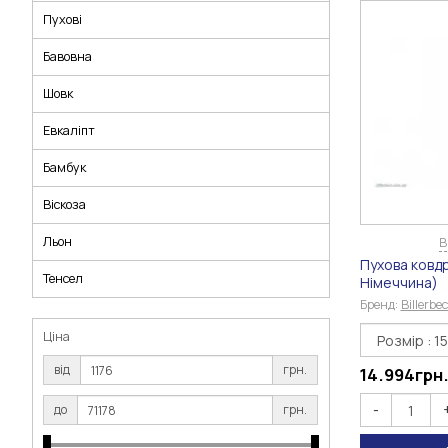
Пухові
Бавовна
Шовк
Евкаліпт
Бамбук
Віскоза
Льон
В
Пухова ковдр
Тенсел
Німеччина)
Бренд:
Billerb
Ціна
від
грн.
14.994
грн
-
до
грн.