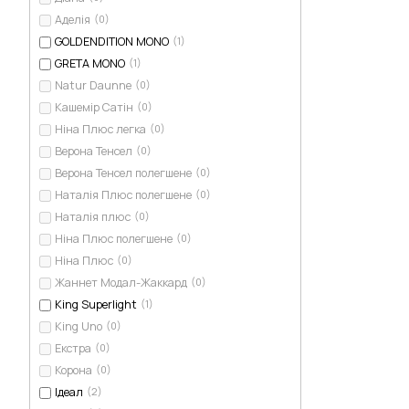
Аделія
(0)
GOLDENDITION MONO
(1)
GRETA MONO
(1)
Natur Daunne
(0)
Кашемір Сатін
(0)
Ніна Плюс легка
(0)
Верона Тенсел
(0)
Верона Тенсел полегшене
(0)
Наталія Плюс полегшене
(0)
Наталія плюс
(0)
Ніна Плюс полегшене
(0)
Ніна Плюс
(0)
Жаннет Модал-Жаккард
(0)
King Superlight
(1)
King Uno
(0)
Екстра
(0)
Корона
(0)
Ідеал
(2)