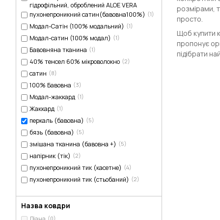
гідрофільний, оброблений ALOE VERA
розмірами, т
пухонепроникний сатин(бавовна100%)
(1)
просто.
Модал-Сатін (100% модальний)
(1)
Щоб купити к
Модал-сатин (100% модал)
(1)
пропонує ори
Бавовняна тканина
(1)
підібрати на
40% тенсел 60% мікроволокно
(2)
сатин
(8)
100% Бавовна
(3)
Модал-жаккард
(1)
Жаккард
(1)
перкаль (бавовна)
(5)
бязь (бавовна)
(5)
змішана тканина (бавовна +)
(5)
напірник (тік)
(2)
пухонепроникний тик (касетне)
(4)
пухонепроникний тик (стьобаний)
(2)
Назва ковдри
Діана
(0)