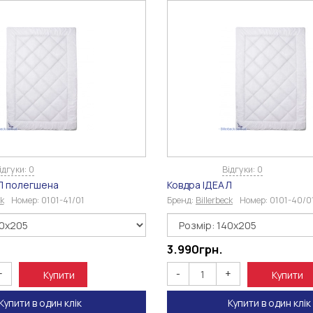
ідгуки: 0
Відгуки: 0
Л полегшена
Ковдра ІДЕАЛ
ck
Номер:
0101-41/01
Бренд:
Billerbeck
Номер:
0101-40/0
3.990
грн.
+
-
+
Купити
Купити
Купити в один клік
Купити в один клік