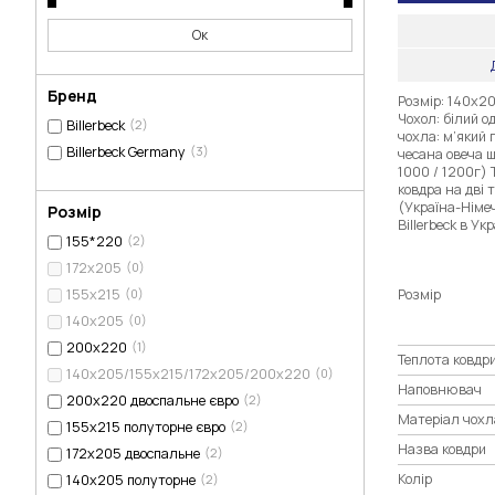
Ок
Бренд
Розмір: 140х20
Чохол: білий о
Billerbeck
(2)
чохла: м’який
Billerbeck Germany
(3)
чесана овеча ш
1000 / 1200г) 
ковдра на дві 
(Україна-Німе
Розмір
Billerbeck в Укр
155*220
(2)
172х205
(0)
155х215
(0)
Розмір
140х205
(0)
200х220
(1)
Теплота ковдр
140х205/155х215/172х205/200х220
(0)
Наповнювач
200х220 двоспальне євро
(2)
Матеріал чохл
155х215 полуторне євро
(2)
Назва ковдри
172х205 двоспальне
(2)
Колір
140х205 полуторне
(2)