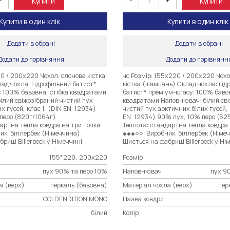
+
-
+
Купити
Купити
Купити в один клік
Купити в один клік
Додати в обрані
Додати в обрані
Додати до порівняння
Додати до порівнянн
0 / 200х220 Чохол: слонова кістка
чс Розмір: 155х220 / 200х220 Чохо
ад чохла: гідрофільний батист*
кістка (шампань) Склад чохла: гід
: 100% бавовна, стібка квадратами
батист* преміум-класу: 100% бавов
ілий свіжозібраний чистий пух
квадратами Наповнювач: білий св
х гусей, клас 1, (DIN EN 12934)
чистий пух арктичних білих гусей, 
перо (820г/1064г)
EN 12934) 90% пух, 10% перо (52
артна тепла ковдра на три точки
Теплота: стандартна тепла ковдра 
к: Біллербек (Німеччина).
●●●○○ Виробник: Біллербек (Німеч
риці Billerbeck у Німеччині.
Шиється на фабриці Billerbeck у Ні
155*220, 200х220
Розмір
пух 90% та перо 10%
Наповнювач
пух 9
а (верх)
перкаль (бавовна)
Матеріал чохла (верх)
пер
GOLDENDITION MONO
Назва ковдри
білий
Колір