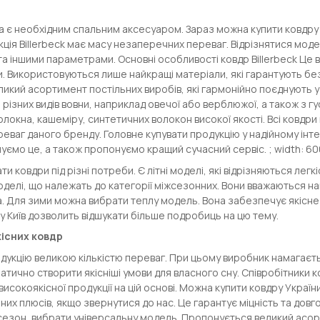
а є необхідним спальним аксесуаром. Зараз можна купити ковдру
кція Billerbeck має масу незаперечних переваг. Відрізнятися мо
а іншими параметрами. Основні особливості ковдр Billerbeck Це 
и. Використовуються лише найкращі матеріали, які гарантують б
икий асортимент постільних виробів, які гармонійно поєднують у 
 різних видів вовни, наприклад овечої або верблюжої, а також з г
локна, кашеміру, синтетичних волокон високої якості. Всі ковдри
еваг даного бренду. Головне купувати продукцію у надійному інт
ємо це, а також пропонуємо кращий сучасний сервіс. ; width: 60
и ковдри під різні потреби. Є літні моделі, які відрізняються легк
делі, що належать до категорії міжсезонних. Вони вважаються н
 Для зими можна вибрати теплу модель. Вона забезпечує якісне
у Київ дозволить відшукати більше подробиць на цю тему.
існих ковдр
дукцію великою кількістю переваг. При цьому виробник намагаєть
тично створити якісніші умови для власного сну. Співробітники 
исокоякісної продукції на цій основі. Можна купити ковдру Украї
них плюсів, якщо звернутися до нас. Це гарантує міцність та довгов
сезон, вибрати універсальну модель. Пропонується великий асор