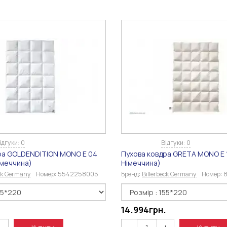
ідгуки: 0
Відгуки: 0
ра GOLDENDITION MONO E 04
Пухова ковдра GRETA MONO E 14
Німеччина)
Німеччина)
eck Germany
Номер:
5542258005
Бренд:
Billerbeck Germany
Номер:
.
14.994
грн.