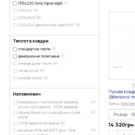
155х220 полуторне євро
(1)
110х140
(0)
220х240
(0)
220х240 двоспальне євро КІНГ
(0)
Теплота ковдри
стандартне тепле
(1)
демісезонне полегшене
(1)
зимове дуже тепле
(0)
легке літнє
(0)
зимове тепле
(0)
В
Пухова ковд
Наповнювач
(Billerbeck 
Найкращий гімалайський кашемір,
(0)
Бренд:
Billerb
ручне сортування, 100% кашемір
свіжий білий пух ісландських гусей
(0)
100%
100% верблюжа вовна
(0)
14.520
грн
Волокна 90% AIRSOFT plus, 10%
(0)