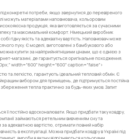
 під конкретні потреби, якщо звернутися до перевіреного
делі можуть матеріалами наповнювача, кольоровим
високоякісна продукція, яка виготовляється за сучасними
езпеку та максимальний комфорт. Німецький виробник
собі гідну якість та адекватну вартість. Наповнювач може
усячого пуху. Є моделі, виготовлені з бамбукового або
 можна купити за найприйнятнішими цінами, що є однією з
ернет-магазині, де гарантується оригінальне походження.
0px;" width="600" height="600" caption="false">
істю та легкістю, гарантують ідеальний тепловий обмін. Є
айкращим вибором для приміщень, де підтримується постійна
 збереження тепла практично за будь-яких умов. Запит
ся її постійно вдосконалювати. Якщо придбати таку ковдру,
компанії займаються ретельним вивченням сну та
ни за адекватною вартістю, отримати повний набір
ічність в експлуатації. Можна придбати ковдру в Україні під
тимент, вироби в якому відрізняються кольорами,