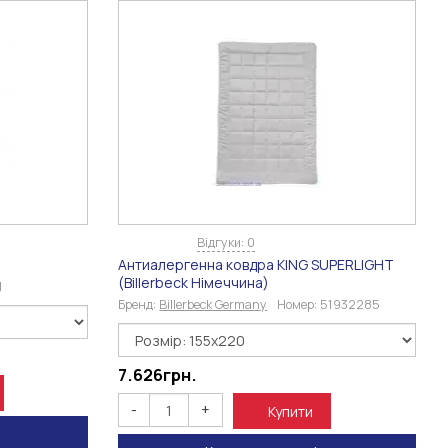
Відгуки: 0
Антиалергенна ковдра KING SUPERLIGHT
(Billerbeck Німеччина)
1
Бренд:
Billerbeck Germany
Номер:
51932285
7.626
грн.
-
+
Купити