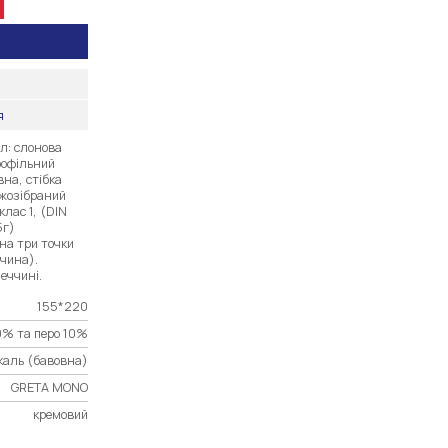
я
л: слонова
рофільний
на, стібка
іжозібраний
клас 1, (DIN
5г)
на три точки
чина).
меччині.
155*220
0% та перо 10%
каль (бавовна)
GRETA MONO
кремовий