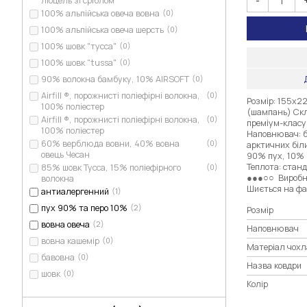
-
ліоцель зі сріблом
100% альпійська овеча вовна
(0)
100% альпійська овеча шерсть
(0)
100% шовк "тусса"
(0)
100% шовк "tussa"
(0)
90% волокна бамбуку, 10% AIRSOFT
(0)
Airfill ®, порожнисті поліефірні волокна,
(0)
Розмір: 155х22
100% поліестер
(шампань) Скл
Airfill ®, порожнисті поліефірні волокна,
(0)
преміум-класу
100% поліестер
Наповнювач: б
60% верблюда вовни, 40% вовна
(0)
арктичних біли
овець Чесан
90% пух, 10% 
Теплота: станд
85% шовк Тусса, 15% поліефірного
(0)
●●●○○ Виробни
волокна
Шиється на фаб
антиалергенний
(1)
пух 90% та перо 10%
(2)
Розмір
вовна овеча
(2)
Наповнювач
вовна кашемір
(0)
Матеріал чохл
бавовна
(0)
Назва ковдри
шовк
(0)
Колір