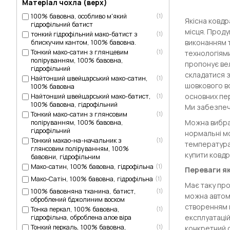
Матеріал чохла (верх)
100% бавовна, особливо м'який
(1)
Якісна ковдр
гідрофільний батист
місця. Проду
тонкий гідрофільний мако-батист з
(1)
виконанням т
блискучим кантом, 100% бавовна.
Тонкий мако-сатин з глянцевим
(1)
технологіям
поліруванням, 100% бавовна,
пропонує вел
гідрофільний
складатися з
Найтонший швейцарський мако-сатин,
(1)
шовкового во
100% бавовна
основних пер
Найтонший швейцарський мако-батист,
(1)
100% бавовна, гідрофільний
Ми забезпечу
Тонкий мако-сатин з глянсовим
(1)
Можна вибрат
поліруванням, 100% бавовна,
гідрофільний
нормальні мо
Тонкий макао-на-начальник з
(1)
температура.
глянсовим поліруванням, 100%
купити ковдр
бавовни, гідрофільним
Мако-сатин, 100% бавовна, гідрофільна
(1)
Переваги як
Мако-Сатін, 100% бавовна, гідрофільна
(1)
Має таку про
100% бавовняна тканина, батист,
(1)
можна автома
оброблений бджолиним воском
створенням в
Тонка перкал, 100% бавовна,
(1)
експлуатацій
гідрофільна, оброблена алое віра
Тонкий перкаль, 100% бавовна,
(1)
конкретний 