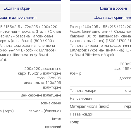
Додати в обрані
Додати в обрані
Додати до порівняння
Додати до порівнянн
5 / 155х215 / 172х205 / 200х220
Розмір: 140х205 / 155х215 / 172х2
днотонний – перкаль (Італія) Склад
Чохол: білий однотонний Склад чох
 перкаль - бавовна Наповнювач:
бавовна 100 % Наповнювач: овеча
ерсть (альпійська) (800 / 900 /
(чесана альпійська) (1500 / 1700 /
Теплота: демісезонна полегшена
Теплота: зимова тепла ковдра ●●●
точки ●●○○○ Виробник: Біллербек
Біллербек (Україна-Німеччина). Ш
ччина). Шиється на фабриці
фабриці Billerbeck в Україні.
аїні.
200х2
200х220 двоспальне
євро, 155
євро, 155х215 полуторне
Розмір
євро, 172х205
двосп
двоспальне, 140х205
полуторне
Теплота ковдри
ст
и
демісезонне полегшене
Наповнювач
вовна овеча
Матеріал чохла (верх)
пер
а (верх)
перкаль (бавовна)
Назва ковдри
Ідеал
Колір
кремовий