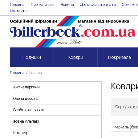
Головна
Про магазин
Новини
Доставка та оплата
Обмін/п
Контакты
Подушки
Ковдри
Покривала
Головна
Ковдри
Ковдри
Антиалергенні
Овеча шерсть
Сортувати 
Верблюжа вовна
вовна Альпакі
перкаль (бав
Кашемір