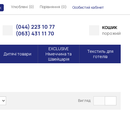
Улюблені (0)
Порівняння (
)
0
Особистий кабінет
к
(044) 223 10 77
КОШИК
(063) 431 11 70
порожній
EXCLUSIVE
Текстиль для
Дитячі товари
Німеччина та
готелів
Швейцарія
Вигляд