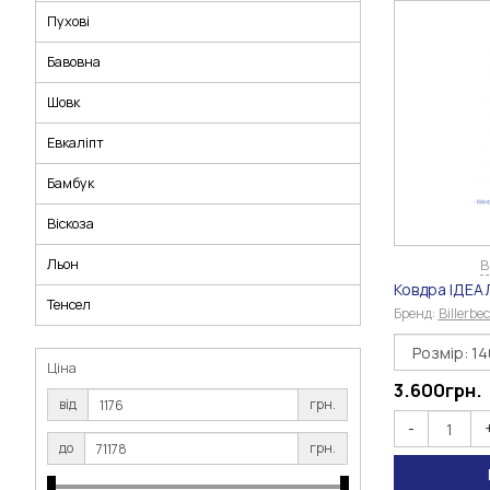
Пухові
Бавовна
Шовк
Евкаліпт
Бамбук
Віскоза
Льон
В
Ковдра ІДЕА
Тенсел
Бренд:
Billerbe
Ціна
3.600
грн.
від
грн.
-
до
грн.