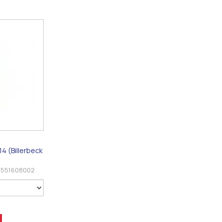
 (Billerbeck
8551608002