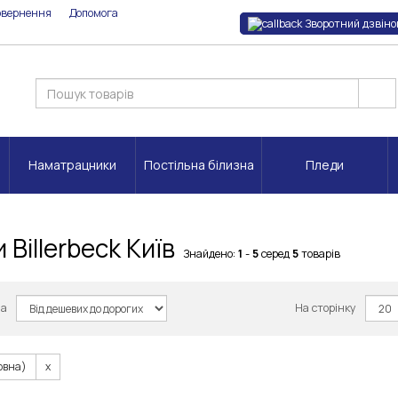
овернення
Допомога
Зворотний дзвіно
Наматрацники
Постільна білизна
Пледи
 Billerbeck Київ
Знайдено:
1
-
5
серед
5
товарів
за
На сторінку
овна)