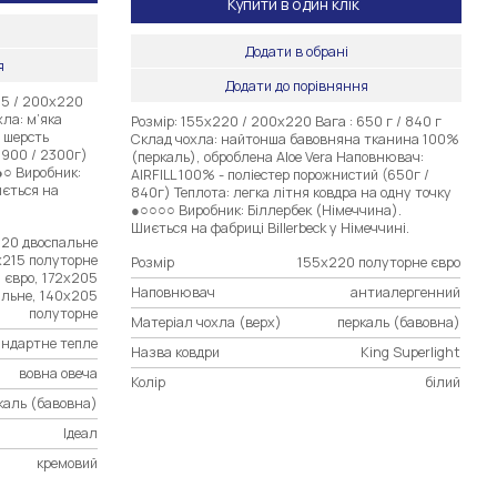
Купити в один клік
Додати в обрані
я
Додати до порівняння
05 / 200х220
ла: м’яка
Розмір: 155х220 / 200х220 Вага : 650 г / 840 г
 шерсть
Склад чохла: найтонша бавовняна тканина 100%
 1900 / 2300г)
(перкаль), оброблена Aloe Vera Наповнювач:
●○ Виробник:
AIRFILL 100% - поліестер порожнистий (650г /
иється на
840г) Теплота: легка літня ковдра на одну точку
●○○○○ Виробник: Біллербек (Німеччина).
Шиється на фабриці Billerbeck у Німеччині.
20 двоспальне
х215 полуторне
Розмір
155х220 полуторне євро
євро, 172х205
Наповнювач
антиалергенний
альне, 140х205
полуторне
Матеріал чохла (верх)
перкаль (бавовна)
андартне тепле
Назва ковдри
King Superlight
вовна овеча
Колір
білий
каль (бавовна)
Ідеал
кремовий