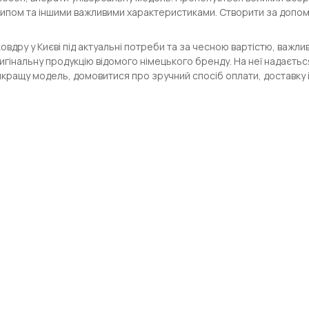
ипом та іншими важливими характеристиками. Створити за допом
овдру у Києві під актуальні потреби та за чесною вартістю, важл
гінальну продукцію відомого німецького бренду. На неї надаєтьс
йкращу модель, домовитися про зручний спосіб оплати, доставку і 