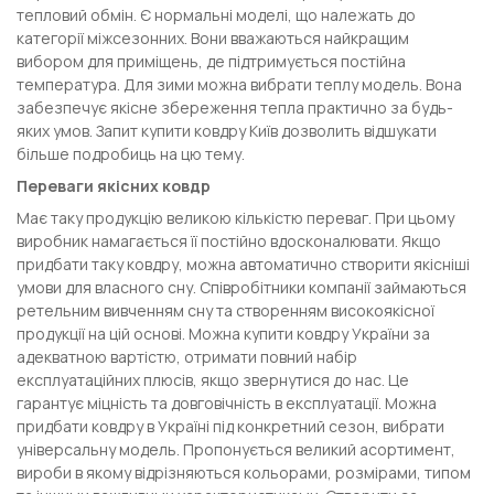
тепловий обмін. Є нормальні моделі, що належать до
категорії міжсезонних. Вони вважаються найкращим
вибором для приміщень, де підтримується постійна
температура. Для зими можна вибрати теплу модель. Вона
забезпечує якісне збереження тепла практично за будь-
яких умов. Запит купити ковдру Київ дозволить відшукати
більше подробиць на цю тему.
Переваги якісних ковдр
Має таку продукцію великою кількістю переваг. При цьому
виробник намагається її постійно вдосконалювати. Якщо
придбати таку ковдру, можна автоматично створити якісніші
умови для власного сну. Співробітники компанії займаються
ретельним вивченням сну та створенням високоякісної
продукції на цій основі. Можна купити ковдру України за
адекватною вартістю, отримати повний набір
експлуатаційних плюсів, якщо звернутися до нас. Це
гарантує міцність та довговічність в експлуатації. Можна
придбати ковдру в Україні під конкретний сезон, вибрати
універсальну модель. Пропонується великий асортимент,
вироби в якому відрізняються кольорами, розмірами, типом