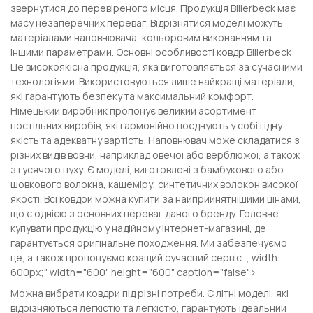
звернутися до перевіреного місця. Продукція Billerbeck має
масу незаперечних переваг. Відрізнятися моделі можуть
матеріалами наповнювача, кольоровим виконанням та
іншими параметрами. Основні особливості ковдр Billerbeck
Це високоякісна продукція, яка виготовляється за сучасними
технологіями. Використовуються лише найкращі матеріали,
які гарантують безпеку та максимальний комфорт.
Німецький виробник пропонує великий асортимент
постільних виробів, які гармонійно поєднують у собі гідну
якість та адекватну вартість. Наповнювач може складатися з
різних видів вовни, наприклад овечої або верблюжої, а також
з гусячого пуху. Є моделі, виготовлені з бамбукового або
шовкового волокна, кашеміру, синтетичних волокон високої
якості. Всі ковдри можна купити за найприйнятнішими цінами,
що є однією з основних переваг даного бренду. Головне
купувати продукцію у надійному інтернет-магазині, де
гарантується оригінальне походження. Ми забезпечуємо
це, а також пропонуємо кращий сучасний сервіс. ; width:
600px;" width="600" height="600" caption="false">
Можна вибрати ковдри під різні потреби. Є літні моделі, які
відрізняються легкістю та легкістю, гарантують ідеальний