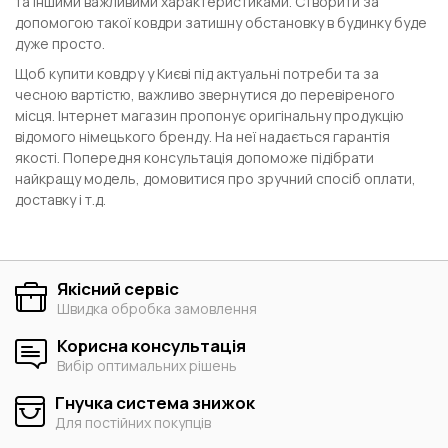
та іншими важливими характеристиками. Створити за
допомогою такої ковдри затишну обстановку в будинку буде
дуже просто.
Щоб купити ковдру у Києві під актуальні потреби та за
чесною вартістю, важливо звернутися до перевіреного
місця. Інтернет магазин пропонує оригінальну продукцію
відомого німецького бренду. На неї надається гарантія
якості. Попередня консультація допоможе підібрати
найкращу модель, домовитися про зручний спосіб оплати,
доставку і т.д.
Якісний сервіс
Швидка обробка замовлення
Корисна консультація
Вибір оптимальних рішень
Гнучка система знижок
Для постійних покупців