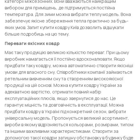
категорії міжсезонних. Вони вважаються найкращим
вибором для приміщень, де підтримується постійна
температура. Для зими можна вибрати теплу модель. Вона
забезпечує якісне збереження тепла практично за будь-
яких умов. Запит купити ковдру Київ дозволить відшукати
більше подробиць на цю тему.
Переваги якісних ковдр
Має таку продукцію великою кількістю переваг. При цьому
виробник намагається її постійно вдосконалювати. Якщо
придбати таку ковдру, можна автоматично створити якісніші
умови для власного сну. Співробітники компанії займаються
ретельним вивченням сну та створенням високоякісної
продукції на цій основі. Можна купити ковдру України за
адекватною вартістю, отримати повний набір
експлуатаційних плюсів, якщо звернутися до нас. Це
гарантує міцність та довговічність в експлуатації. Можна
придбати ковдру в Україні під конкретний сезон, вибрати
універсальну модель. Пропонується великий асортимент,
вироби в якому відрізняються кольорами, розмірами, типом
та іншими важливими характеристиками. Створити за
допомогою такої ковдри затишну обстановку в будинку буде