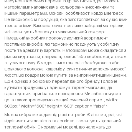
масу незаперечних переваг. Відрізнятися моделі можуть
матеріалами наповнювача, кольоровим виконанням та
іншими параметрами. Основні особливості ковдр Billerbeck
Це високоякісна продукція, яка виготовляється за сучасними
технологіями. Використовуються лише найкращі матеріали,
які гарантують безпеку та максимальний комфорт.
Німецький виробник пропонує великий асортимент
постільних виробів, які гармонійно поєднують у собі гідну
якість та адекватну вартість. Наповнювач може складатися з
різних видів вовни, наприклад овечої або верблюжої, а також
з гусячого пуху. Є моделі, виготовлені з бамбукового або
шовкового волокна, кашеміру, синтетичних волокон високої
якості. Всі ковдри можна купити за найприйнятнішими цінами,
що є однією з основних переваг даного бренду. Головне
купувати продукцію у надійному інтернет-магазині, де
гарантується оригінальне походження. Ми забезпечуємо
це, а також пропонуємо кращий сучасний сервіс. ; width:
600px;" width="600" height="600" caption="false">
Можна вибрати ковдри під різні потреби. Є літні моделі, які
відрізняються легкістю та легкістю, гарантують ідеальний
тепловий обмін. Є нормальні моделі, що належать до