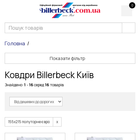
0
Головна
Показати фільтр
Ковдри Billerbeck Київ
Знайдено:
1
-
16
серед
16
товарів
155х215 полуторне євро