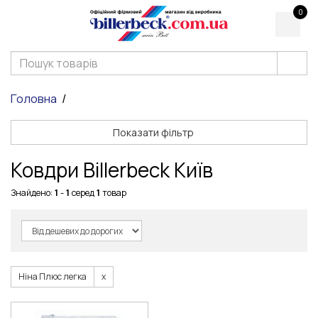
0
Головна
Показати фільтр
Ковдри Billerbeck Київ
Знайдено:
1
-
1
серед
1
товар
Ніна Плюс легка