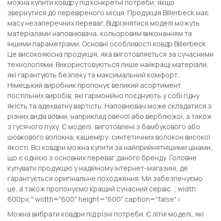
можна купити ковдру під конкретні потреби, якщо
звернутися до перевіреного місця. Продукція Billerbeck має
масу незаперечних переваг. Відрізнятися моделі можуть
матеріалами наповнювача, кольоровим виконанням та
іншими параметрами. Основні особливості ковдр Billerbeck
Це високоякісна продукція, яка виготовляється за сучасними
технологіями. Використовуються лише найкращі матеріали,
які гарантують безпеку та максимальний комфорт.
Німецький виробник пропонує великий асортимент
постільних виробів, які гармонійно поєднують у собі гідну
якість та адекватну вартість. Наповнювач може складатися з
різних видів вовни, наприклад овечої або верблюжої, а також
з гусячого пуху. Є моделі, виготовлені з бамбукового або
шовкового волокна, кашеміру, синтетичних волокон високої
якості. Всі ковдри можна купити за найприйнятнішими цінами,
що є однією з основних переваг даного бренду. Головне
купувати продукцію у надійному інтернет-магазині, де
гарантується оригінальне походження. Ми забезпечуємо
це, а також пропонуємо кращий сучасний сервіс. ; width:
600px;" width="600" height="600" caption="false">
Можна вибрати ковдри під різні потреби. Є літні моделі, які