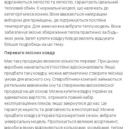
відрізняються легкістю та легкістю, гарантують ідеальний
тепловий обмін. Є нормальні моделі, що належать до
категорії міжсезонних. Вони вважаються найкращим
вибором для приміщень, де підтримується постійна
температура. Для зими можна вибрати теплу модель. Вона
забезпечує якісне збереження тепла практично за будь-
яких умов. Запит купити ковдру Київ дозволить відшукати
більше подробиць на цю тему.
Переваги якісних ковдр
Має таку продукцію великою кількістю переваг. При цьому
виробник намагається її постійно вдосконалювати. Якщо
придбати таку ковдру, можна автоматично створити якісніші
умови для власного сну. Співробітники компанії займаються
ретельним вивченням сну та створенням високоякісної
продукції на цій основі. Можна купити ковдру України за
адекватною вартістю, отримати повний набір
експлуатаційних плюсів, якщо звернутися до нас. Це
гарантує міцність та довговічність в експлуатації. Можна
придбати ковдру в Україні під конкретний сезон, вибрати
універсальну модель. Пропонується великий асортимент,
вироби в якому відрізняються кольорами, розмірами, типом