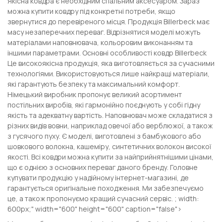
Якісна ковдра є необхідним спальним аксесуаром. Зараз
можна купити ковдру під конкретні потреби, якщо
звернутися до перевіреного місця. Продукція Billerbeck має
масу незаперечних переваг. Відрізнятися моделі можуть
матеріалами наповнювача, кольоровим виконанням та
іншими параметрами. Основні особливості ковдр Billerbeck
Це високоякісна продукція, яка виготовляється за сучасними
технологіями. Використовуються лише найкращі матеріали,
які гарантують безпеку та максимальний комфорт.
Німецький виробник пропонує великий асортимент
постільних виробів, які гармонійно поєднують у собі гідну
якість та адекватну вартість. Наповнювач може складатися з
різних видів вовни, наприклад овечої або верблюжої, а також
з гусячого пуху. Є моделі, виготовлені з бамбукового або
шовкового волокна, кашеміру, синтетичних волокон високої
якості. Всі ковдри можна купити за найприйнятнішими цінами,
що є однією з основних переваг даного бренду. Головне
купувати продукцію у надійному інтернет-магазині, де
гарантується оригінальне походження. Ми забезпечуємо
це, а також пропонуємо кращий сучасний сервіс. ; width:
600px;" width="600" height="600" caption="false">