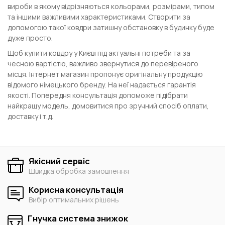
вироби в якому відрізняються кольорами, розмірами, типом
та іншими важливими характеристиками. Створити за
допомогою такої ковдри затишну обстановку в будинку буде
дуже просто.
Щоб купити ковдру у Києві під актуальні потреби та за
чесною вартістю, важливо звернутися до перевіреного
місця. Інтернет магазин пропонує оригінальну продукцію
відомого німецького бренду. На неї надається гарантія
якості. Попередня консультація допоможе підібрати
найкращу модель, домовитися про зручний спосіб оплати,
доставку і т.д.
Якісний сервіс
Швидка обробка замовлення
Корисна консультація
Вибір оптимальних рішень
Гнучка система знижок