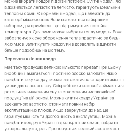
Можна вибрати ковдри під різні потреби. Є літні моделі, які
відрізняються легкістю та легкістю, гарантують ідеальний
тепловий обмін. Є нормальні моделі, що належать до
категорії міжсезонних. Вони вважаються найкращим
вибором для приміщень, де підтримується постійна
температура. Для зими можна вибрати теплу модель. Вона
забезпечує якісне збереження тепла практично за будь-
яких умов. Запит купити ковдру Київ дозволить відшукати
більше подробиць на цю тему.
Переваги якісних ковдр
Має таку продукцію великою кількістю переваг. При цьому
виробник намагається її постійно вдосконалювати. Якщо
придбати таку ковдру, можна автоматично створити якісніші
умови для власного сну. Співробітники компанії займаються
ретельним вивченням сну та створенням високоякісної
продукції на цій основі. Можна купити ковдру України за
адекватною вартістю, отримати повний набір
експлуатаційних плюсів, якщо звернутися до нас. Це
гарантує міцність та довговічність в експлуатації. Можна
придбати ковдру в Україні під конкретний сезон, вибрати
універсальну модель. Пропонується великий асортимент,