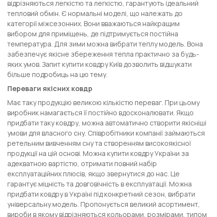
відрізняються легкістю та легкістю, гарантують ідеальний
тепловий обмін. Є нормальні моделі, що належать до
категорії міжсезонних. Вони вважаються найкращим
вибором для приміщень, де підтримується постійна
температура. Для зими можна вибрати теплу модель. Вона
забезпечує якісне збереження тепла практично за будь-
яких умов. Запит купити ковдру Київ дозволить відшукати
більше подробиць на цю тему.
Переваги якісних ковдр
Має таку продукцію великою кількістю переваг. При цьому
виробник намагається її постійно вдосконалювати. Якщо
придбати таку ковдру, можна автоматично створити якісніші
умови для власного сну. Співробітники компанії займаються
ретельним вивченням сну та створенням високоякісної
продукції на цій основі. Можна купити ковдру України за
адекватною вартістю, отримати повний набір
експлуатаційних плюсів, якщо звернутися до нас. Це
гарантує міцність та довговічність в експлуатації. Можна
придбати ковдру в Україні під конкретний сезон, вибрати
універсальну модель. Пропонується великий асортимент,
вироби в якому відрізняються кольорами, розмірами, типом