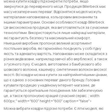
можна купити ковдру під конкретні потреби, якщо
звернутися до перевіреного місця. Продукція Billerbeck має
масу незаперечних переваг. Відрізнятися моделі можуть
матеріалами наповнювача, кольоровим виконанням та
іншими параметрами. Основні особливості ковдр Billerbeck
Це високоякісна продукція, яка виготовляється за сучасними
технологіями. Використовуються лише найкращі матеріали,
які гарантують безпеку та максимальний комфорт.
Німецький виробник пропонує великий асортимент
постільних виробів, які гармонійно поєднують у собі гідну
якість та адекватну вартість. Наповнювач може складатися з
різних видів вовни, наприклад овечої або верблюжої, а також
з гусячого пуху. Є моделі, виготовлені з бамбукового або
шовкового волокна, кашеміру, синтетичних волокон високої
якості. Всі ковдри можна купити за найприйнятнішими цінами,
що є однією з основних переваг даного бренду. Головне
купувати продукцію у надійному інтернет-магазині, де
гарантується оригінальне походження. Ми забезпечуємо
це, а також пропонуємо кращий сучасний сервіс. ; width:
600px;" width="600" height="600" caption="false">
Можна вибрати ковдри під різні потреби. Є літні моделі, які